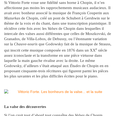
Si Vittorio Forte voue une fidélité sans borne à Chopin, il n’en
affectionne pas moins les rapprochements musicaux audacieux. Il
avait avec bonheur associé la musique de François Couperin aux
Mazurkas
de Chopin, créé un pont de Schubert à Gershwin sur le
thème de la voix et du chant, dans une transcription pianistique. Il
récidive cette fois avec les
Valses
de Chopin dans lesquelles il
intercale des valses aussi différentes que celles de Moszkovski, de
Granados, de Villa-Lobos, de Debussy, ou l’étonnante variation
sur la
Chauve-souris
que Godowsky fait de la musique de Strauss,
e
qui inscrit cette musique composée en 1876 dans un XX
siècle
assez iconoclaste et la transforme en une pièce virtuose dans
laquelle la main gauche rivalise avec la droite. Le même
Godowsky, d’ailleurs s’était attaqué aux
Études
de Chopin en en
proposant cinquante-trois récritures qui figurent parmi les pièces
les plus savantes et les plus difficiles écrites pour le piano.
La valse des découvertes
Si l’on croit tout d’abord tout connaître des
Valses
de Chopin,