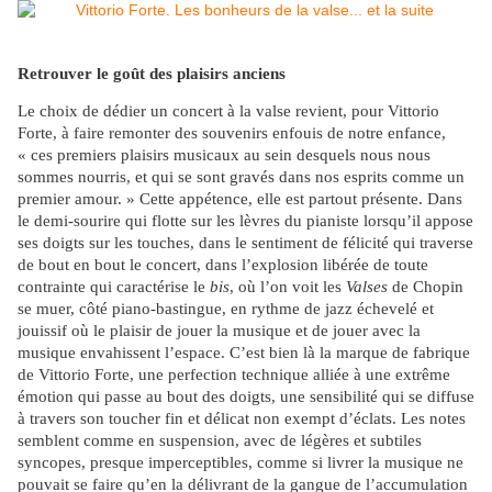
Retrouver le goût des plaisirs anciens
Le choix de dédier un concert à la valse revient, pour Vittorio
Forte, à faire remonter des souvenirs enfouis de notre enfance,
« ces premiers plaisirs musicaux au sein desquels nous nous
sommes nourris, et qui se sont gravés dans nos esprits comme un
premier amour. » Cette appétence, elle est partout présente. Dans
le demi-sourire qui flotte sur les lèvres du pianiste lorsqu’il appose
ses doigts sur les touches, dans le sentiment de félicité qui traverse
de bout en bout le concert, dans l’explosion libérée de toute
contrainte qui caractérise le
bis
, où l’on voit les
Valses
de Chopin
se muer, côté piano-bastingue, en rythme de jazz échevelé et
jouissif où le plaisir de jouer la musique et de jouer avec la
musique envahissent l’espace. C’est bien là la marque de fabrique
de Vittorio Forte, une perfection technique alliée à une extrême
émotion qui passe au bout des doigts, une sensibilité qui se diffuse
à travers son toucher fin et délicat non exempt d’éclats. Les notes
semblent comme en suspension, avec de légères et subtiles
syncopes, presque imperceptibles, comme si livrer la musique ne
pouvait se faire qu’en la délivrant de la gangue de l’accumulation