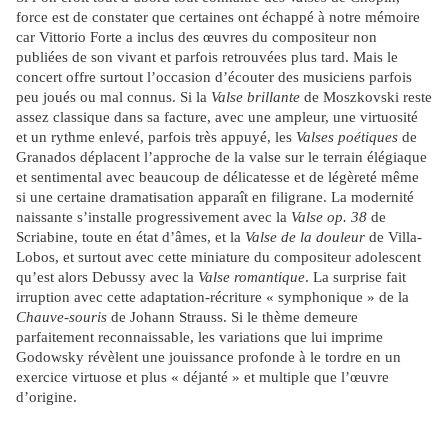
force est de constater que certaines ont échappé à notre mémoire
car Vittorio Forte a inclus des œuvres du compositeur non
publiées de son vivant et parfois retrouvées plus tard. Mais le
concert offre surtout l’occasion d’écouter des musiciens parfois
peu joués ou mal connus. Si la
Valse brillante
de Moszkovski reste
assez classique dans sa facture, avec une ampleur, une virtuosité
et un rythme enlevé, parfois très appuyé, les
Valses poétiques
de
Granados déplacent l’approche de la valse sur le terrain élégiaque
et sentimental avec beaucoup de délicatesse et de légèreté même
si une certaine dramatisation apparaît en filigrane. La modernité
naissante s’installe progressivement avec la
Valse op. 38
de
Scriabine, toute en état d’âmes, et la
Valse de la douleur
de Villa-
Lobos, et surtout avec cette miniature du compositeur adolescent
qu’est alors Debussy avec la
Valse romantique
. La surprise fait
irruption avec cette adaptation-récriture « symphonique » de la
Chauve-souris
de Johann Strauss. Si le thème demeure
parfaitement reconnaissable, les variations que lui imprime
Godowsky révèlent une jouissance profonde à le tordre en un
exercice virtuose et plus « déjanté » et multiple que l’œuvre
d’origine.