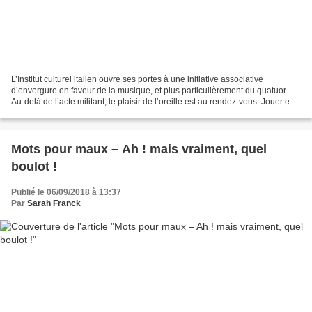
L’Institut culturel italien ouvre ses portes à une initiative associative
d’envergure en faveur de la musique, et plus particulièrement du quatuor.
Au-delà de l’acte militant, le plaisir de l’oreille est au rendez-vous. Jouer en
quatuor ne tolère aucune...
Mots pour maux – Ah ! mais vraiment, quel
boulot !
Publié le 06/09/2018 à 13:37
Par
Sarah Franck