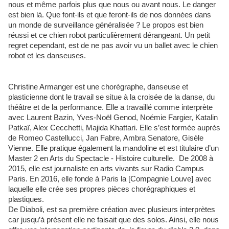
nous et même parfois plus que nous ou avant nous. Le danger
est bien là. Que font-ils et que feront-ils de nos données dans
un monde de surveillance généralisée ? Le propos est bien
réussi et ce chien robot particulièrement dérangeant. Un petit
regret cependant, est de ne pas avoir vu un ballet avec le chien
robot et les danseuses.
Christine Armanger est une chorégraphe, danseuse et
plasticienne dont le travail se situe à la croisée de la danse, du
théâtre et de la performance. Elle a travaillé comme interprète
avec Laurent Bazin, Yves-Noël Genod, Noémie Fargier, Katalin
Patkaï, Alex Cecchetti, Majida Khattari. Elle s’est formée auprès
de Romeo Castellucci, Jan Fabre, Ambra Senatore, Gisèle
Vienne. Elle pratique également la mandoline et est titulaire d’un
Master 2 en Arts du Spectacle - Histoire culturelle. De 2008 à
2015, elle est journaliste en arts vivants sur Radio Campus
Paris. En 2016, elle fonde à Paris la [Compagnie Louve] avec
laquelle elle crée ses propres pièces chorégraphiques et
plastiques.
De Diaboli, est sa première création avec plusieurs interprètes
car jusqu’à présent elle ne faisait que des solos. Ainsi, elle nous