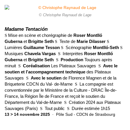
© Christophe Raynaud de Lage
Madame Tentación
Mise en scène et chorégraphie de
Roser Montlló
S
Guberna
et
Brigitte Seth
Texte de
Marie Dilasser
S
S
Lumières
Guillaume Tesson
Scénographie
Montlló-Seth
S
S
Musiques
Chavela Vargas
Interprètes
Roser Montlló
S
Guberna
et
Brigitte Seth
Production
Toujours après
S
minuit
Coréalisation
Les Plateaux Sauvages
Avec le
S
S
soutien et l'accompagnement technique
des Plateaux
Sauvages
Avec le soutien
de Florence Magnen et de la
S
Briqueterie CDCN du Val- de-Marne
La compagnie est
S
conventionnée par le Ministère de la Culture - DRAC Île-de-
France, la Région Île de France et reçoit le soutien du
Département du Val-de-Marne
Création 2024 aux Plateaux
S
Sauvages (Paris)
Tout public
Durée estimée 1h15
S
S
13 > 14 novembre 2025
·
Pôle Sud - CDCN de Strasbourg