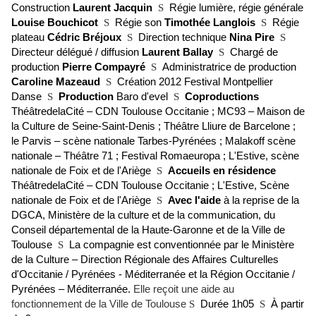
Construction
Laurent Jacquin
S
Régie lumière, régie générale
Louise Bouchicot
S
Régie son
Timothée Langlois
S
Régie
plateau
Cédric Bréjoux
S
Direction technique
Nina Pire
S
Directeur délégué / diffusion
Laurent Ballay
S
Chargé de
production
Pierre Compayré
S
Administratrice de production
Caroline Mazeaud
S
Création 2012 Festival Montpellier
Danse
S
Production
Baro d'evel
S
Coproductions
ThéâtredelaCité – CDN Toulouse Occitanie ; MC93 – Maison de
la Culture de Seine-Saint-Denis ; Théâtre Lliure de Barcelone ;
le Parvis – scène nationale Tarbes-Pyrénées ; Malakoff scène
nationale – Théâtre 71 ; Festival Romaeuropa ; L'Estive, scène
nationale de Foix et de l'Ariège
S
Accueils en résidence
ThéâtredelaCité – CDN Toulouse Occitanie ; L'Estive, Scène
nationale de Foix et de l'Ariège
S
Avec l'aide
à la reprise de la
DGCA, Ministère de la culture et de la communication, du
Conseil départemental de la Haute-Garonne et de la Ville de
Toulouse
S
La compagnie est conventionnée par le Ministère
de la Culture – Direction Régionale des Affaires Culturelles
d'Occitanie / Pyrénées - Méditerranée et la Région Occitanie /
Pyrénées – Méditerranée.
Elle reçoit une aide au
fonctionnement de la Ville de Toulouse
S
Durée 1h05
S
À partir