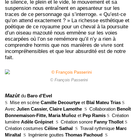
le silence, le plein et le vide, le mouvement et sa
suspension nous entraînent en apesanteur sur les
traces de ce personnage qui s’interroge. « Qu’est-ce
qu’on attend exactement ? » La richesse esthétique et
poétique de ce royaume pour un cheval à la poursuite
d’un oiseau mazouté nous emmène sur les voies
escarpées où l’on se remémore qu’il n’y a rien à
comprendre hormis que nos manières de vivre sont
incompréhensibles et que leur absurdité est de notre
fait.
© François Passerini
Mazùt
du
Baro d'Evel
S
Mise en scène
Camille Decourtye
et
Blaï Mateu Trias
S
Avec
Julien Cassier, Claire Lamothe
S
Collaboration
Benoît
Bonnemaison-Fitte, Maria Muñoz
et
Pep Ramis
S
Création
lumière
Adèle Grépinet
S
Création sonore
Fanny Thollot
S
Création costumes
Céline Sathal
S
Travail rythmique
Marc
MiraltaI
S
Ingénierie gouttes
Thomas Pachoud
S