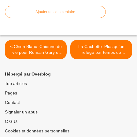
Ajouter un commentaire
< Chien Blanc. Chienne de
La Cachette. Plus qu’un
vie pour Romain Gary et
refuge par temps de
Jean Seberg.
confinement, une ouverture
au monde et une marque
de fabrique. >
Hébergé par Overblog
Top articles
Pages
Contact
Signaler un abus
C.G.U.
Cookies et données personnelles