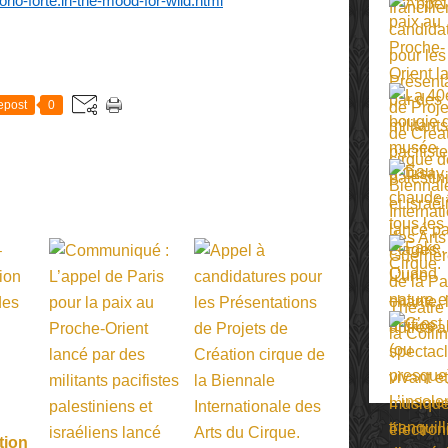
torio-forte.in-the-mood-for-wild.html
E
epost
0
tion