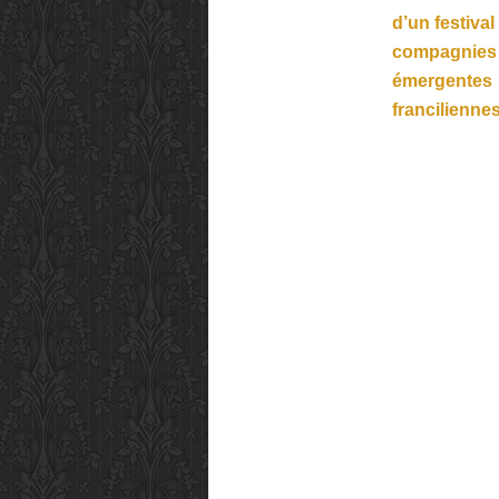
d’un festival
compagnies
émergentes
franciliennes