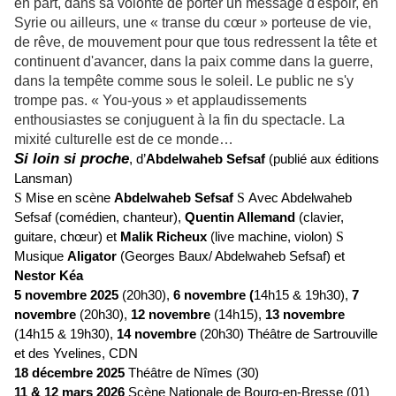
en part, dans sa volonté de porter un message d'espoir, en
Syrie ou ailleurs, une « transe du cœur » porteuse de vie,
de rêve, de mouvement pour que tous redressent la tête et
continuent d'avancer, dans la paix comme dans la guerre,
dans la tempête comme sous le soleil. Le public ne s'y
trompe pas. « You-yous » et applaudissements
enthousiastes se conjuguent à la fin du spectacle. La
mixité culturelle est de ce monde…
Si loin si proche
, d’
Abdelwaheb Sefsaf
(publié aux éditions
Lansman)
S
Mise en scène
Abdelwaheb Sefsaf
S
Avec Abdelwaheb
Sefsaf (comédien, chanteur),
Quentin Allemand
(clavier,
guitare, chœur) et
Malik Richeux
(live machine, violon)
S
Musique
Aligator
(Georges Baux/ Abdelwaheb Sefsaf) et
Nestor Kéa
5 novembre 2025
(20h30),
6 novembre (
14h15 & 19h30),
7
novembre
(20h30),
12 novembre
(14h15),
13 novembre
(14h15 & 19h30),
14 novembre
(20h30)
Théâtre de Sartrouville
et des Yvelines, CDN
18 décembre 2025
Théâtre de Nîmes (30)
11 & 12 mars 2026
Scène Nationale de Bourg-en-Bresse (01)