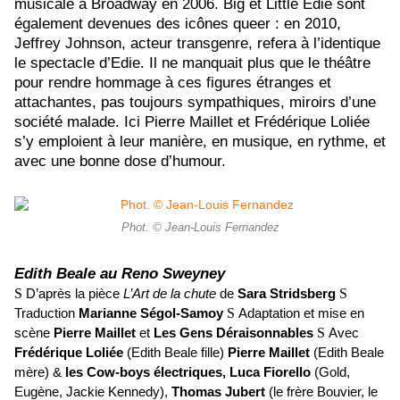
musicale à Broadway en 2006. Big et Little Edie sont
également devenues des icônes queer : en 2010,
Jeffrey Johnson, acteur transgenre, refera à l’identique
le spectacle d’Edie. Il ne manquait plus que le théâtre
pour rendre hommage à ces figures étranges et
attachantes, pas toujours sympathiques, miroirs d’une
société malade. Ici Pierre Maillet et Frédérique Loliée
s’y emploient à leur manière, en musique, en rythme, et
avec une bonne dose d’humour.
Phot. © Jean-Louis Fernandez
Edith Beale au Reno Sweyney
S
D’après la pièce
L’Art de la chute
de
Sara Stridsberg
S
Traduction
Marianne Ségol-Samoy
S
Adaptation et mise en
scène
Pierre Maillet
et
Les Gens Déraisonnables
S
Avec
Frédérique Loliée
(Edith Beale fille)
Pierre Maillet
(Edith Beale
mère) &
les Cow-boys électriques, Luca Fiorello
(Gold,
Eugène, Jackie Kennedy),
Thomas Jubert
(le frère Bouvier, le