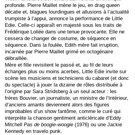
profonde. Pierre Maillet mène le jeu, en drag queen
décatie et, blagues lourdingues et allusions à l’actualité
trumpiste à l’appui, annonce la performance de Little
Edie. Celle-ci apparaît en majesté sous les traits de
Frédérique Loliée
dans une tenue provocante. Elle ne
cessera de changer de costume, de séquence en
séquence. Dans la foulée, Edith mère fait irruption,
incarnée par Pierre Maillet grimé en octogénaire
débraillée.
Mère et fille revisitent le passé et, au fil de leurs
échanges plus ou moins acerbes, Little Edie invite sur
scène les musiciens et techniciens du cabaret (et donc
du spectacle) à jouer la dizaine de rôles distribuée à
l’origine par Sara Stridsberg à un seul acteur :
les
frères Bouvier, un journaliste, un ministre de l’Intérieur,
d’anciens amants deviennent alors des figures
improbables d’un show fantôme, comme le curé qui
interprète la chanson gentiment anticléricale d’Eddy
Mitchell
Pas de boogie-woogie
(1976) ou une Jackie
Kennedy en travelo punk.