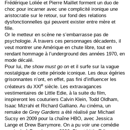
Frédérique Loliée et Pierre Maillet forment un duo de
choc pour incarner avec une complicité ironique une
aristocratie sur le retour, sur fond des
relations
dysfonctionnelles qui peuvent exister entre mère et
fille.
Or le metteur en scène ne s’embarrasse pas de
psychologie. À travers ces personnages décadents, il
veut montrer une Amérique en chute libre, tout en
rendant hommage à l’underground des années 1970, en
mode décalé.
Pour lui,
the show must go on
et il surfe sur la vague
nostalgique de cette période iconique. Les deux égéries
grisonnantes n’ont, en effet, pas fini d’influencer les
e
créateurs du XXl
siècle.
Les extravagances
vestimentaires de Little Edie, à la suite du film,
inspireront les couturiers
Calvin Klein, Todd Oldham,
Isaac Mizrahi et Richard Galliano. Au cinéma, un
remake de
Grey Gardens
a été réalisé par Michael
Sucsy en 2009 pour la chaîne HBO, avec Jessica
Lange et Drew Barrymore. On a pu voir une comédie