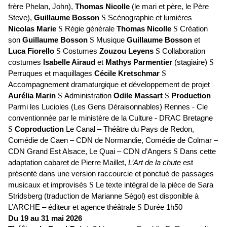
frère Phelan, John),
Thomas Nicolle
(le mari et père, le Père
Steve),
Guillaume Bosson
S
Scénographie et lumières
Nicolas Marie
S
Régie générale
Thomas Nicolle
S
Création
son
Guillaume Bosson
S
Musique
Guillaume Bosson
et
Luca Fiorello
S
Costumes
Zouzou Leyens
S
Collaboration
costumes
Isabelle Airaud
et
Mathys Parmentier
(stagiaire)
S
Perruques et maquillages
Cécile Kretschmar
S
Accompagnement dramaturgique et développement de projet
Aurélia Marin
S
Administration
Odile Massart
S
Production
Parmi les Lucioles (Les Gens Déraisonnables) Rennes - Cie
conventionnée par le ministère de la Culture - DRAC Bretagne
S
Coproduction
Le Canal – Théâtre du Pays de Redon,
Comédie de Caen – CDN de Normandie, Comédie de Colmar –
CDN Grand Est Alsace, Le Quai – CDN d’Angers
S
Dans cette
adaptation cabaret de Pierre Maillet,
L’Art de la chute
est
présenté dans une version raccourcie et ponctué de passages
musicaux et improvisés
S
Le texte intégral de la pièce de Sara
Stridsberg (traduction de Marianne Ségol) est disponible à
L’ARCHE – éditeur et agence théâtrale
S
Durée 1h50
Du 19 au 31 mai 2026