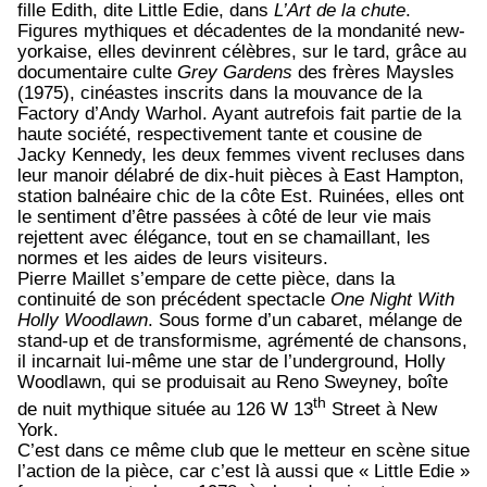
fille Edith, dite Little Edie, dans
L’Art de la chute
.
Figures mythiques et décadentes de la mondanité new-
yorkaise, elles devinrent célèbres, sur le tard, grâce au
documentaire culte
Grey Gardens
des frères Maysles
(1975), cinéastes inscrits dans la mouvance de la
Factory d’Andy Warhol. Ayant autrefois fait partie de la
haute société, respectivement tante et cousine de
Jacky Kennedy, les deux femmes vivent recluses dans
leur manoir délabré de dix-huit pièces à East Hampton,
station balnéaire chic de la côte Est. Ruinées, elles ont
le sentiment d’être passées à côté de leur vie mais
rejettent avec élégance, tout en se chamaillant, les
normes et les aides de leurs visiteurs.
Pierre Maillet s’empare de cette pièce, dans la
continuité de son précédent spectacle
One Night With
Holly Woodlawn
. Sous forme d’un cabaret, mélange de
stand-up et de transformisme, agrémenté de chansons,
il incarnait lui-même une star de l’underground, Holly
Woodlawn, qui se produisait au Reno Sweyney, boîte
th
de nuit mythique située au 126 W 13
Street à New
York.
C’est dans ce même club que le metteur en scène situe
l’action de la pièce, car c’est là aussi que « Little Edie »