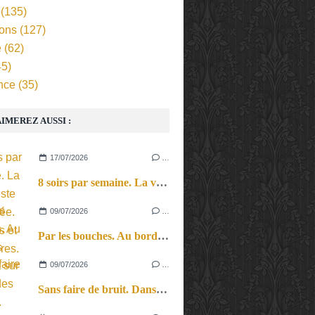
(135)
ions
(127)
e
(62)
5)
nce
(35)
IMEREZ AUSSI :
17/07/2026
…
8 soirs par semaine. La vie d’artiste en tournée. Ses joies et ses galères.
09/07/2026
…
Par les bouches. Au bord des lèvres et sur le bout des langues.
09/07/2026
…
Sans faire de bruit. Dans le microcosme du quotidien, l’exploration théâtrale de la perception sonore.