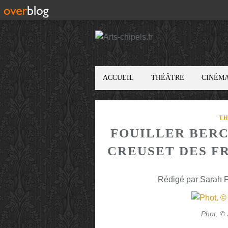
ACCUEIL
THÉÂTRE
CINÉM
T
FOUILLER BERC
CREUSET DES F
Rédigé par Sarah F
Phot. ©