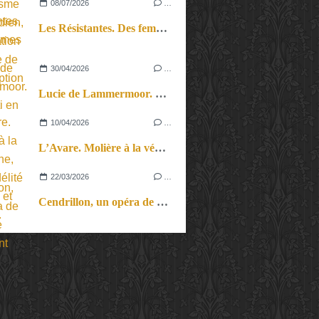
08/07/2026
…
Les Résistantes. Des femmes dans la guerre. Aussi.
30/04/2026
…
Lucie de Lammermoor. Donizetti en français dans le texte.
10/04/2026
…
L’Avare. Molière à la vénitienne, une infidélité baroque et chantée.
22/03/2026
…
Cendrillon, un opéra de chambre gentiment rebelle.