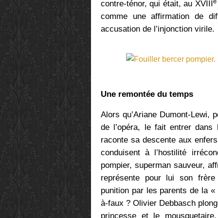
e
contre-ténor, qui était, au XVIII
comme une affirmation de di
accusation de l’injonction virile.
Une remontée du temps
Alors qu’Ariane Dumont-Lewi, pou
de l’opéra, le fait entrer dan
raconte sa descente aux enfers 
conduisent à l’hostilité irréc
pompier, superman sauveur, affro
représente pour lui son frèr
punition par les parents de la «
à-faux ?
Olivier Debbasch plong
princesse et le mousquetaire,