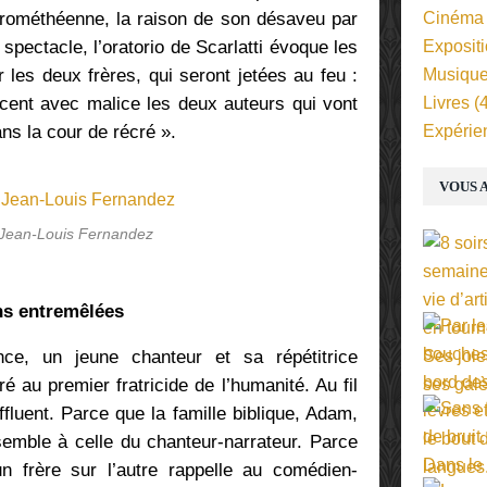
 prométhéenne, la raison de son désaveu par
Cinéma
 spectacle, l’oratorio de Scarlatti évoque les
Exposit
 les deux frères, qui seront jetées au feu :
Musiqu
cent avec malice les deux auteurs qui vont
Livres
(4
ans la cour de récré ».
Expérie
VOUS A
 Jean-Louis Fernandez
ons entremêlées
ce, un jeune chanteur et sa répétitrice
 au premier fratricide de l’humanité. Au fil
affluent. Parce que la famille biblique, Adam,
emble à celle du chanteur-narrateur. Parce
n frère sur l’autre rappelle au comédien-