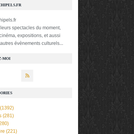
CHIPELS.FR
lleurs spectacles du moment,
 cinéma, expositions, et aussi
t autres évènements culturels...
Z-MOI
ORIES
(1392)
s
(281)
280)
ire
(221)