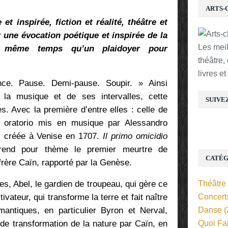
ARTS-
et inspirée, fiction et réalité, théâtre et
 une évocation poétique et inspirée de la
Les mei
 en même temps qu’un plaidoyer pour
théâtre,
livres e
ence. Pause. Demi-pause. Soupir. » Ainsi
la musique et de ses intervalles, cette
SUIVE
es. Avec la première d’entre elles : celle de
 oratorio mis en musique par Alessandro
e, créée à Venise en 1707.
Il primo omicidio
rend pour thème le premier meurtre de
CATÉG
 frère Caïn, rapporté par la Genèse.
res, Abel, le gardien de troupeau, qui gère ce
Théâtre
tivateur, qui transforme la terre et fait naître
Concert
mantiques, en particulier Byron et Nerval,
Danse
(
é de transformation de la nature par Caïn, en
Quoi Fa