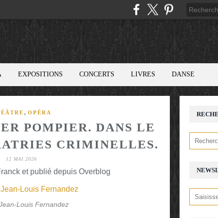
A
EXPOSITIONS
CONCERTS
LIVRES
DANSE
,
HÉÂTRE
OPÉRA
RECH
ER POMPIER. DANS LE
RATRIES CRIMINELLES.
12 MAI 2026
NEWS
ranck et publié depuis Overblog
 Jean-Louis Fernandez