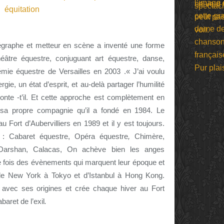
égraphe et metteur en scène a inventé une forme
héâtre équestre, conjuguant art équestre, danse,
mie équestre de Versailles en 2003 .« J’ai voulu
ie, un état d’esprit, et au-delà partager l’humilité
conte -t’il. Et cette approche est complètement en
 sa propre compagnie qu’il a fondé en 1984.
Le
 au Fort d’Aubervilliers en 1989 et il y est toujours.
e :
Cabaret équestre
,
Opéra équestre
,
Chimère,
a, Darshan, Calacas, On achève bien les anges
 fois des évènements qui marquent leur époque et
de New York à Tokyo et d’Istanbul à Hong Kong.
 avec ses origines
et crée chaque hiver au Fort
baret de l’exil
.