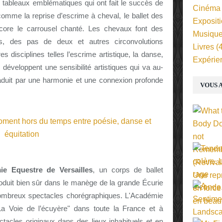
es tableaux emblématiques qui ont fait le succès de
Cinéma
comme la reprise d’escrime à cheval, le ballet des
Exposit
core le carrousel chanté. Les chevaux font des
Musiqu
s, des pas de deux et autres circonvolutions
Livres
(4
 disciplines telles l’escrime artistique, la danse,
Expérie
développent une sensibilité artistiques qui va au-
aduit par une harmonie et une connexion profonde
VOUS A
ie Equestre de Versailles
, un corps de ballet
duit bien sûr dans le manège de la grande Écurie
nombreux spectacles chorégraphiques. L'Académie
La Voie de l’écuyère" dans toute la France et à
ectacles originaux dans des lieux inhabituels et en