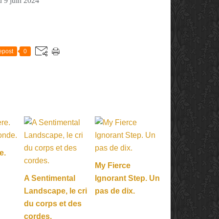
u 9 juin 2024
E
epost
0
e.
My Fierce
A Sentimental
Ignorant Step. Un
Landscape, le cri
pas de dix.
du corps et des
cordes.