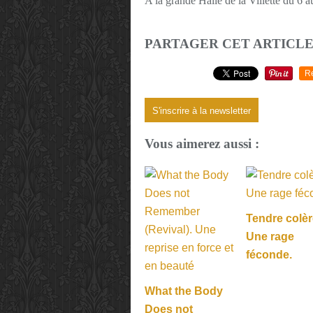
A la grande Halle de la Villette du 6 a
PARTAGER CET ARTICL
R
S'inscrire à la newsletter
Vous aimerez aussi :
Tendre colèr
Une rage
féconde.
What the Body
Does not