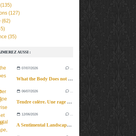
(135)
ions
(127)
e
(62)
5)
nce
(35)
IMEREZ AUSSI :
07/07/2026
…
What the Body Does not Remember (Revival). Une reprise en force et en beauté
06/07/2026
…
Tendre colère. Une rage féconde.
12/06/2026
…
A Sentimental Landscape, le cri du corps et des cordes.