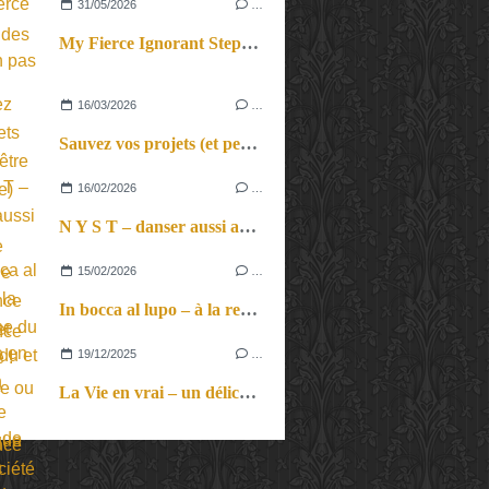
31/05/2026
…
My Fierce Ignorant Step. Un pas de dix.
16/03/2026
…
Sauvez vos projets (et peut-être le monde) avec la méthode itérative. Fausse conférence et vrai spectacle ou vraie conférence et faux spectacle ?
16/02/2026
…
N Y S T – danser aussi avec les mots, une expérience insolite et inclusive !
15/02/2026
…
In bocca al lupo – à la recherche du loup perdu et retrouvé, mythique animal que notre société ne veut / peut pas voir.
19/12/2025
…
La Vie en vrai – un délicat moment de poésie à l’image de cette grande dame de la chanson française. Pur plaisir