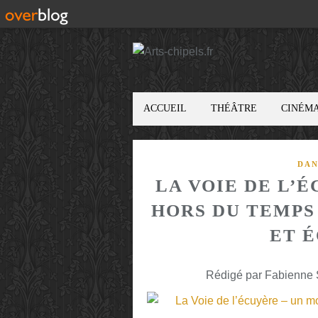
ACCUEIL
THÉÂTRE
CINÉM
DAN
LA VOIE DE L’
HORS DU TEMPS
ET 
Rédigé par Fabienne S