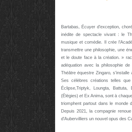
Bartabas, Écuyer d’exception, chor
inédite de spectacle vivant : le T
musique et comédie. Il crée l’Acadé
transmettre une philosophie, une énerg
et le doute face à la création. » ra
adéquation avec la philosophie de
Théâtre équestre Zingaro
,
s’installe
Ses célèbres créations telles qu
Éclipse,Triptyk, Loungta, Battut
(Élégies)
et
Ex Anima,
sont à chaque
triomphent partout dans le monde 
Depuis 2021, la compagnie renoue
d’Aubervilliers un nouvel opus des
Ca