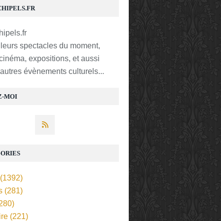
CHIPELS.FR
lleurs spectacles du moment,
 cinéma, expositions, et aussi
t autres évènements culturels...
Z-MOI
ORIES
(1392)
s
(281)
280)
ire
(221)