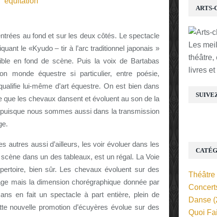
ARTS-
trées au fond et sur les deux côtés. Le spectacle
Les mei
nt le «Kyudo – tir à l’arc traditionnel japonais »
théâtre,
cible en fond de scène. Puis la voix de Bartabas
livres e
monde équestre si particulier, entre poésie,
qualifie lui-même d’art équestre. On est bien dans
SUIVE
rce que les chevaux dansent et évoluent au son de la
 puisque nous sommes aussi dans la transmission
ge.
 autres aussi d’ailleurs, les voir évoluer dans les
CATÉG
 scène dans un des tableaux, est un régal. La Voie
pertoire, bien sûr. Les chevaux évoluent sur des
Théâtre
sage mais la dimension chorégraphique donnée par
Concert
ans en fait un spectacle à part entière, plein de
Danse
(
cette nouvelle promotion d’écuyères évolue sur des
Quoi Fa