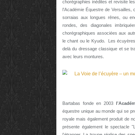
chorégraphies inédites et revisite l
l’Académie Équestre de Versailles, 
sorraias aux longues rênes, ou en
rondes, des diagonales imbriquée
chorégraphiques associées aux autres
le chant ou le Kyudo.
Les écuyères 
delà du dressage classique et se tr
avec leurs montures.
Bartabas fonde en 2003
l’Académ
équestre unique au monde qui se pro
royale mais également produit de 
présente également le spectacle "
l'étranger. La troupe réalise des sp