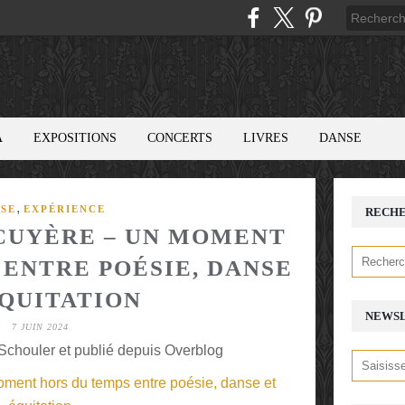
A
EXPOSITIONS
CONCERTS
LIVRES
DANSE
,
SE
EXPÉRIENCE
RECH
ÉCUYÈRE – UN MOMENT
 ENTRE POÉSIE, DANSE
ÉQUITATION
NEWS
7 JUIN 2024
chouler et publié depuis Overblog