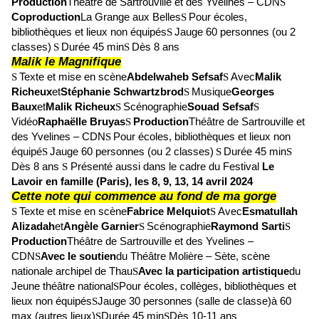
Production
Théâtre de Sartrouville et des Yvelines – CDN
S
Coproduction
La Grange aux Belles
Pour écoles,
S
bibliothèques et lieux non équipés
Jauge 60 personnes (ou 2
S
classes)
Durée 45 min
Dès 8 ans
S
S
Malik le Magnifique
Texte et mise en scène
Abdelwaheb Sefsaf
Avec
Malik
S
S
Richeux
et
Stéphanie Schwartzbrod
Musique
Georges
S
Baux
et
Malik Richeux
Scénographie
Souad Sefsaf
S
S
Vidéo
Raphaëlle Bruyas
Production
Théâtre de Sartrouville et
S
des Yvelines – CDN
Pour écoles, bibliothèques et lieux non
S
équipé
Jauge 60 personnes (ou 2 classes)
Durée 45 min
S
S
S
Dès 8 ans
Présenté aussi dans le cadre du Festival
Le
S
Lavoir en famille (Paris), les 8, 9, 13, 14 avril 2024
Cette note qui commence au fond de ma gorge
Texte et mise en scène
Fabrice Melquiot
Avec
Esmatullah
S
S
Alizadah
et
Angèle Garnier
Scénographie
Raymond Sarti
S
S
Production
Théâtre de Sartrouville et des Yvelines –
CDN
Avec le soutien
du Théâtre Molière – Sète, scène
S
nationale archipel de Thau
Avec la participation artistique
du
S
Jeune théâtre national
Pour écoles, collèges, bibliothèques et
S
lieux non équipés
Jauge 30 personnes (salle de classe)
à 60
S
max (autres lieux)
Durée 45 min
Dès 10-11 ans
S
S