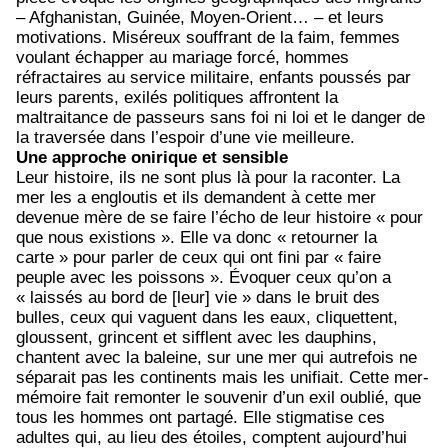
– Afghanistan, Guinée, Moyen-Orient… – et leurs
motivations. Miséreux souffrant de la faim, femmes
voulant échapper au mariage forcé, hommes
réfractaires au service militaire, enfants poussés par
leurs parents, exilés politiques affrontent la
maltraitance de passeurs sans foi ni loi et le danger de
la traversée dans l’espoir d’une vie meilleure.
Une approche onirique et sensible
Leur histoire, ils ne sont plus là pour la raconter. La
mer les a engloutis et ils demandent à cette mer
devenue mère de se faire l’écho de leur histoire « pour
que nous existions ». Elle va donc « retourner la
carte » pour parler de ceux qui ont fini par « faire
peuple avec les poissons ». Évoquer ceux qu’on a
« laissés au bord de [leur] vie » dans le bruit des
bulles, ceux qui vaguent dans les eaux, cliquettent,
gloussent, grincent et sifflent avec les dauphins,
chantent avec la baleine, sur une mer qui autrefois ne
séparait pas les continents mais les unifiait. Cette mer-
mémoire fait remonter le souvenir d’un exil oublié, que
tous les hommes ont partagé. Elle stigmatise ces
adultes qui, au lieu des étoiles, comptent aujourd’hui