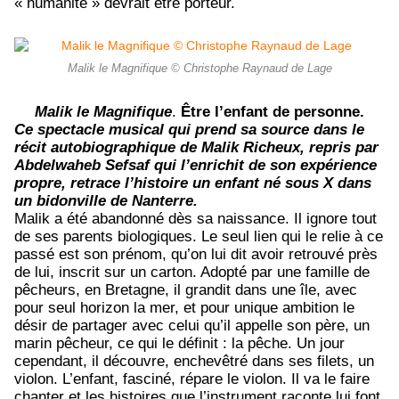
« humanité » devrait être porteur.
Malik le Magnifique © Christophe Raynaud de Lage
Malik le Magnifique
.
Être l’enfant de personne.
Ce spectacle musical qui prend sa source dans le
récit autobiographique de Malik Richeux, repris par
Abdelwaheb Sefsaf qui l’enrichit de son expérience
propre, retrace l’histoire un enfant né sous X dans
un bidonville de Nanterre.
Malik a été abandonné dès sa naissance. Il ignore tout
de ses parents biologiques. Le seul lien qui le relie à ce
passé est son prénom, qu’on lui dit avoir retrouvé près
de lui, inscrit sur un carton. Adopté par une famille de
pêcheurs, en Bretagne, il grandit dans une île, avec
pour seul horizon la mer, et pour unique ambition le
désir de partager avec celui qu’il appelle son père, un
marin pêcheur, ce qui le définit : la pêche. Un jour
cependant, il découvre, enchevêtré dans ses filets, un
violon. L’enfant, fasciné, répare le violon. Il va le faire
chanter et les histoires que l’instrument raconte lui font