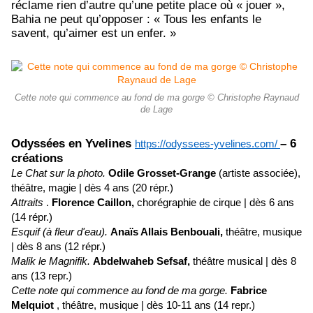
réclame rien d’autre qu’une petite place où « jouer »,
Bahia ne peut qu’opposer : « Tous les enfants le
savent, qu’aimer est un enfer. »
Cette note qui commence au fond de ma gorge © Christophe Raynaud
de Lage
Odyssées en Yvelines
– 6
https://odyssees-yvelines.com/
créations
Le Chat sur la photo.
Odile Grosset-Grange
(artiste associée),
théâtre, magie |
dès 4 ans (20 répr.)
Attraits
.
Florence Caillon,
chorégraphie de cirque |
dès 6 ans
(14 répr.)
Esquif (à fleur d'eau).
Anaïs Allais Benbouali,
théâtre, musique
|
dès 8 ans (12 répr.)
Malik le Magnifik.
Abdelwaheb Sefsaf,
théâtre musical |
dès 8
ans (13 repr.)
Cette note qui commence au fond de ma gorge.
Fabrice
Melquiot
,
théâtre, musique |
dès 10-11 ans (14 repr.)