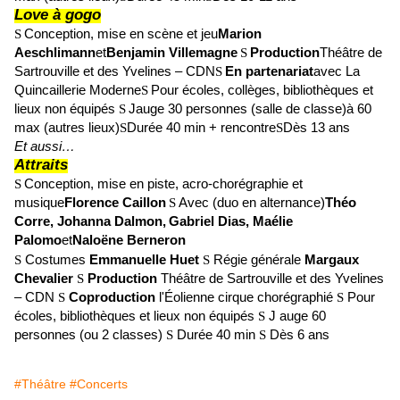
Love à gogo
Conception, mise en scène et jeu
Marion
S
Aeschlimann
et
Benjamin Villemagne
Production
Théâtre de
S
Sartrouville et des Yvelines – CDN
En partenariat
avec La
S
Quincaillerie Moderne
Pour écoles, collèges, bibliothèques et
S
lieux non équipés
Jauge 30 personnes (salle de classe)
à 60
S
max (autres lieux)
Durée 40 min + rencontre
Dès 13 ans
S
S
Et aussi…
Attraits
Conception, mise en piste, acro-chorégraphie et
S
musique
Florence Caillon
Avec (duo en alternance)
Théo
S
Corre, Johanna Dalmon,
Gabriel Dias, Maélie
Palomo
et
Naloëne Berneron
Costumes
Emmanuelle Huet
Régie générale
Margaux
S
S
Chevalier
Production
Théâtre de Sartrouville et des Yvelines
S
– CDN
Coproduction
l'Éolienne cirque chorégraphié
Pour
S
S
écoles, bibliothèques et lieux non équipés
J
auge 60
S
personnes
(ou 2 classes)
Durée 40 min
Dès 6 ans
S
S
#Théâtre
#Concerts