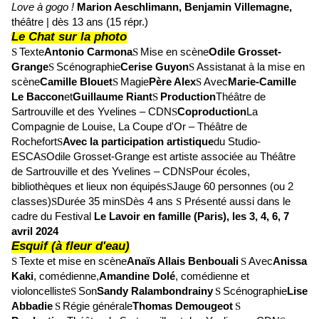
Love à gogo !
Marion Aeschlimann, Benjamin Villemagne,
théâtre |
dès 13 ans (15 répr.)
Le Chat sur la photo
Texte
Antonio Carmona
Mise en scène
Odile Grosset-
S
S
Grange
Scénographie
Cerise Guyon
Assistanat à la mise en
S
S
scène
Camille Blouet
Magie
Père Alex
Avec
Marie-Camille
S
S
Le Baccon
et
Guillaume Riant
Production
Théâtre de
S
Sartrouville et des Yvelines – CDN
Coproduction
La
S
Compagnie de Louise, La Coupe d'Or – Théâtre de
Rochefort
Avec la participation artistique
du Studio-
S
ESCA
Odile Grosset-Grange est artiste associée au Théâtre
S
de Sartrouville et des Yvelines – CDN
Pour écoles,
S
bibliothèques et lieux non équipés
J
auge 60 personnes (ou 2
S
classes)
Durée 35 min
Dès 4 ans
Présenté aussi dans le
S
S
S
cadre du Festival
Le Lavoir en famille (Paris), les 3, 4, 6, 7
avril 2024
Esquif (à fleur d'eau)
Texte et mise en scène
Anaïs Allais Benbouali
Avec
Anissa
S
S
Kaki
, comédienne,
Amandine Dolé
, comédienne et
violoncelliste
Son
Sandy Ralambondrainy
Scénographie
Lise
S
S
Abbadie
Régie générale
Thomas Demougeot
S
S