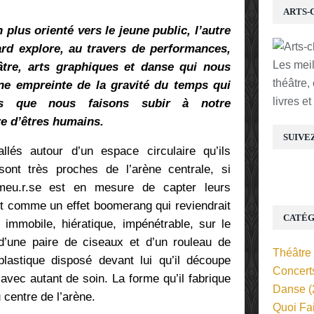
ARTS-
 plus orienté vers le jeune public, l’autre
rd explore, au travers de performances,
Les mei
âtre, arts graphiques et danse qui nous
théâtre,
nne empreinte de la gravité du temps qui
livres e
ns que nous faisons subir à notre
e d’êtres humains.
SUIVE
llés autour d’un espace circulaire qu’ils
sont très proches de l’arène centrale, si
meu.r.se est en mesure de capter leurs
act comme un effet boomerang qui reviendrait
CATÉG
immobile, hiératique, impénétrable, sur le
d’une paire de ciseaux et d’un rouleau de
Théâtre
lastique disposé devant lui qu’il découpe
Concert
avec autant de soin. La forme qu’il fabrique
Danse
(
 centre de l’arène.
Quoi Fa