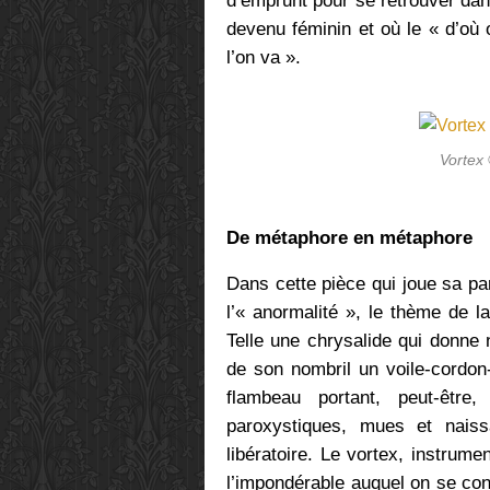
d’emprunt pour se retrouver dans
devenu féminin et où le « d’où 
l’on va ».
Vortex
De métaphore en métaphore
Dans cette pièce qui joue sa par
l’« anormalité », le thème de 
Telle une chrysalide qui donne 
de son nombril un voile-cordon
flambeau portant, peut-être
paroxystiques, mues et nais
libératoire. Le vortex, instrum
l’impondérable auquel on se conf