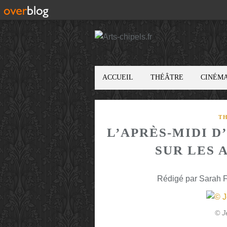
ACCUEIL
THÉÂTRE
CINÉM
T
L’APRÈS-MIDI D
SUR LES 
Rédigé par Sarah F
© J