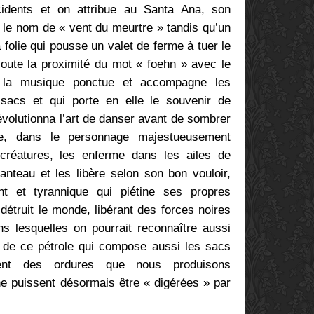
idents et on attribue au Santa Ana, son
, le nom de « vent du meurtre » tandis qu’un
 folie qui pousse un valet de ferme à tuer le
joute la proximité du mot « foehn » avec le
la musique ponctue et accompagne les
 sacs et qui porte en elle le souvenir de
révolutionna l’art de danser avant de sombrer
uve, dans le personnage majestueusement
créatures, les enferme dans les ailes de
teau et les libère selon son bon vouloir,
t et tyrannique qui piétine ses propres
étruit le monde, libérant des forces noires
ns lesquelles on pourrait reconnaître aussi
 de ce pétrole qui compose aussi les sacs
ment des ordures que nous produisons
ne puissent désormais être « digérées » par