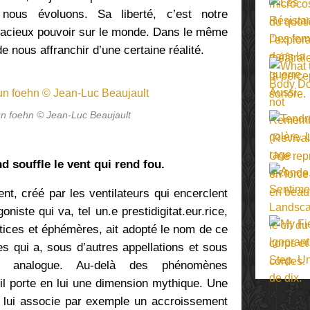
nous évoluons. Sa liberté, c’est notre
allacieux pouvoir sur le monde. Dans le même
e nous affranchir d’une certaine réalité.
un foehn © Jean-Luc Beaujault
d souffle le vent qui rend fou.
vent, créé par les ventilateurs qui encerclent
oniste qui va, tel un.e prestidigitat.eur.rice,
tices et éphémères, ait adopté le nom de ce
es qui a, sous d’autres appellations et sous
fet analogue. Au-delà des phénomènes
il porte en lui une dimension mythique. Une
h lui associe par exemple un accroissement