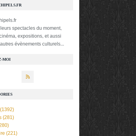
CHIPELS.FR
lleurs spectacles du moment,
 cinéma, expositions, et aussi
t autres évènements culturels...
Z-MOI
ORIES
(1392)
s
(281)
280)
ire
(221)