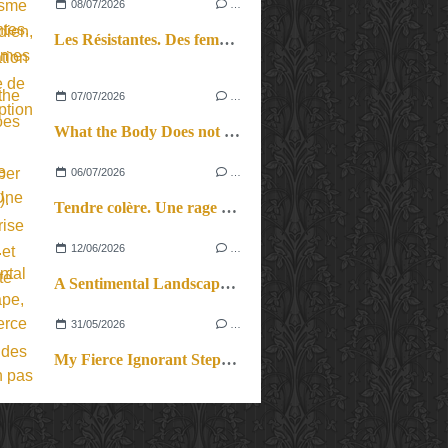
08/07/2026
…
Les Résistantes. Des femmes dans la guerre. Aussi.
07/07/2026
…
What the Body Does not Remember (Revival). Une reprise en force et en beauté
06/07/2026
…
Tendre colère. Une rage féconde.
12/06/2026
…
A Sentimental Landscape, le cri du corps et des cordes.
31/05/2026
…
My Fierce Ignorant Step. Un pas de dix.