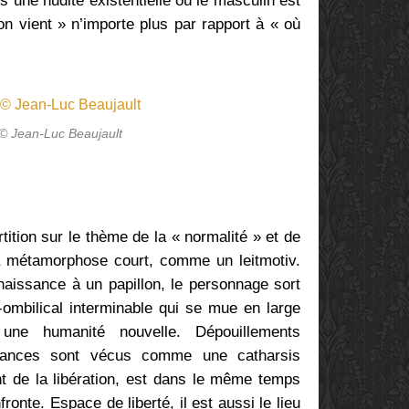
 une nudité existentielle où le masculin est
on vient » n’importe plus par rapport à « où
 © Jean-Luc Beaujault
tition sur le thème de la « normalité » et de
la métamorphose court, comme un leitmotiv.
naissance à un papillon, le personnage sort
-ombilical interminable qui se mue en large
, une humanité nouvelle. Dépouillements
sances sont vécus comme une catharsis
ent de la libération, est dans le même temps
ronte. Espace de liberté, il est aussi le lieu