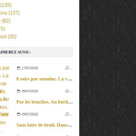
(135)
ions
(127)
e
(62)
5)
nce
(35)
IMEREZ AUSSI :
17/07/2026
…
8 soirs par semaine. La vie d’artiste en tournée. Ses joies et ses galères.
09/07/2026
…
Par les bouches. Au bord des lèvres et sur le bout des langues.
09/07/2026
…
Sans faire de bruit. Dans le microcosme du quotidien, l’exploration théâtrale de la perception sonore.