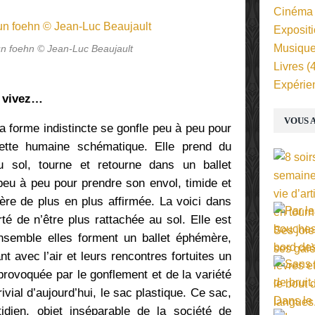
Cinéma
Exposit
Musiqu
un foehn © Jean-Luc Beaujault
Livres
(4
Expérie
s vivez…
VOUS A
a forme indistincte se gonfle peu à peu pour
uette humaine schématique. Elle prend du
u sol, tourne et retourne dans un ballet
peu à peu pour prendre son envol, timide et
ère de plus en plus affirmée. La voici dans
erté de n’être plus rattachée au sol. Elle est
 Ensemble elles forment un ballet éphémère,
nt avec l’air et leurs rencontres fortuites un
provoquée par le gonflement et de la variété
rivial d’aujourd’hui, le sac plastique. Ce sac,
otidien, objet inséparable de la société de