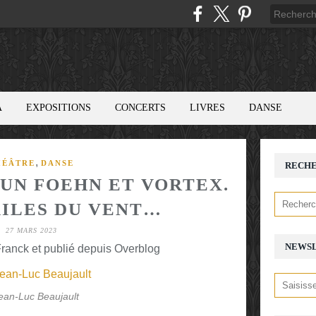
A
EXPOSITIONS
CONCERTS
LIVRES
DANSE
,
HÉÂTRE
DANSE
RECH
’UN FOEHN ET VORTEX.
AILES DU VENT…
27 MARS 2023
NEWS
ranck et publié depuis Overblog
ean-Luc Beaujault