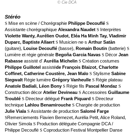
© Cie DCA
Stéréo
S
Mise en scène / Chorégraphie
Philippe Decouflé
S
Assistante chorégraphique
Alexandra Naudet
S
Interprètes
Violette Wanty, Aurélien Oudot, Eléa Ha Minh Tay, Vladimir
Duparc, Baptiste Allaert
S
Musicien·ne·s
Arthur Satàn
(guitare),
Louise Decouflé
(basse),
Romain Boutin
(batterie)
S
Lumière et régie générale
Begoña Garcia Navas
S
Décor
Jean
Rabasse
assisté d'
Aurélia Michelin
S
Création costumes
Philippe Guillotel
assisté
de François Blaizot, Charlotte
Coffinet, Catherine Coustère, Jean Malo
S
Stylisme
Sabine
Siegwalt
Régie lumière
Grégory Vanheulle
S
Régie plateau
Anatole Badiali, Léon Bony
S
Régie fils
Pascal Mondaz
S
Construction décor
Atelier Devineau
S
Accessoires
Guillaume
Troublé
S
Directeur délégué
Frank Piquard
S
Directeur
technique
Lahlou Benamirouche
S
Chargée de production
Julie Viala
S
Assistante de production
Salomé Farge
S
Remerciements Flavien Bernezet, Aurélia Petit, Alice Roland,
Olivier Simola
S
Production déléguée Compagnie DCA /
Philippe Decouflé
S
Coproduction Festival Montpellier Danse