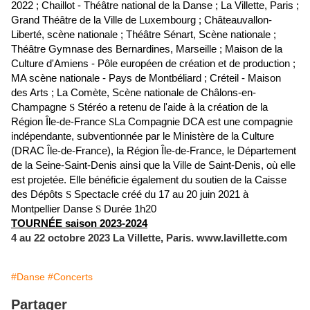
2022 ;
Chaillot - Théâtre national de la Danse ;
La Villette, Paris ;
Grand Théâtre de la Ville de Luxembourg ;
Châteauvallon-
Liberté, scène nationale ;
Théâtre Sénart, Scène nationale ;
Théâtre Gymnase des Bernardines, Marseille ;
Maison de la
Culture d'Amiens - Pôle européen de création et de production ;
MA scène nationale - Pays de Montbéliard ;
Créteil - Maison
des Arts ;
La Comète, Scène nationale de Châlons-en-
Champagne
S
Stéréo a retenu de l'aide à la création de la
Région Île-de-France
S
La Compagnie DCA est une compagnie
indépendante, subventionnée par le Ministère de la Culture
(DRAC Île-de-France), la Région Île-de-France, le Département
de la Seine-Saint-Denis ainsi que la Ville de Saint-Denis, où elle
est projetée.
Elle bénéficie également du soutien de la Caisse
des Dépôts
S
Spectacle créé du 17 au 20 juin 2021 à
Montpellier Danse
S
Durée 1h20
TOURNÉE saison 2023-2024
4 au 22 octobre 2023 La Villette, Paris. www.lavillette.com
#Danse
#Concerts
Partager