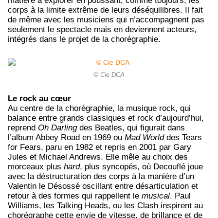
matière à explorer en poussant, comme toujours, les
corps à la limite extrême de leurs déséquilibres. Il fait
de même avec les musiciens qui n’accompagnent pas
seulement le spectacle mais en deviennent acteurs,
intégrés dans le projet de la chorégraphie.
© Cie DCA
Le rock au cœur
Au centre de la chorégraphie, la musique rock, qui
balance entre grands classiques et rock d’aujourd’hui,
reprend
Oh Darling
des Beatles, qui figurait dans
l’album Abbey Road en 1969 ou
Mad World
des Tears
for Fears, paru en 1982 et repris en 2001 par Gary
Jules et Michael Andrews. Elle mêle au choix des
morceaux plus
hard
, plus syncopés, où Decouflé joue
avec la déstructuration des corps à la manière d’un
Valentin le Désossé oscillant entre désarticulation et
retour à des formes qui rappellent le
musical
. Paul
Williams, les Talking Heads, ou les Clash inspirent au
chorégraphe cette envie de vitesse, de brillance et de