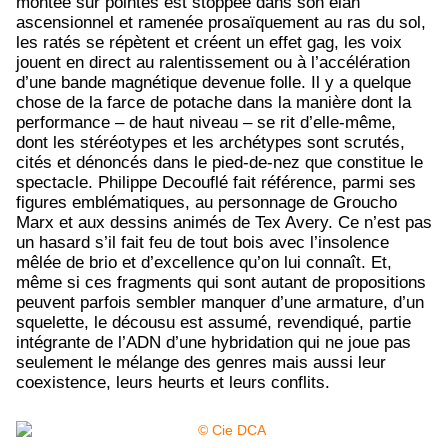
montée sur pointes est stoppée dans son élan
ascensionnel et ramenée prosaïquement au ras du sol,
les ratés se répètent et créent un effet gag, les voix
jouent en direct au ralentissement ou à l’accélération
d’une bande magnétique devenue folle. Il y a quelque
chose de la farce de potache dans la manière dont la
performance – de haut niveau – se rit d’elle-même,
dont les stéréotypes et les archétypes sont scrutés,
cités et dénoncés dans le pied-de-nez que constitue le
spectacle. Philippe Decouflé fait référence, parmi ses
figures emblématiques, au personnage de Groucho
Marx et aux dessins animés de Tex Avery. Ce n’est pas
un hasard s’il fait feu de tout bois avec l’insolence
mêlée de brio et d’excellence qu’on lui connaît. Et,
même si ces fragments qui sont autant de propositions
peuvent parfois sembler manquer d’une armature, d’un
squelette, le décousu est assumé, revendiqué, partie
intégrante de l’ADN d’une hybridation qui ne joue pas
seulement le mélange des genres mais aussi leur
coexistence, leurs heurts et leurs conflits.