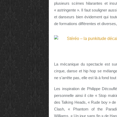
plusieurs scènes hilarantes et insu
« astringente ». Il faut souligner aus
et danseurs bien évidement qui toute
de formations différentes et diverses
La mécanique du spectacle est su
cirque, danse et hip hop se mélange
ne s’arrête pas, elle est là à fond tout
Les inspiration de Philippe Découf
personnelle ainsi il cite « Stop m
des Talking Heads, « Rude boy » de
Clash, « Phantom of the Parad
Williams, « Un jour sans fin » de Har