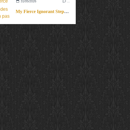
31/05/2026
…
My Fierce Ignorant Step. Un pas de dix.