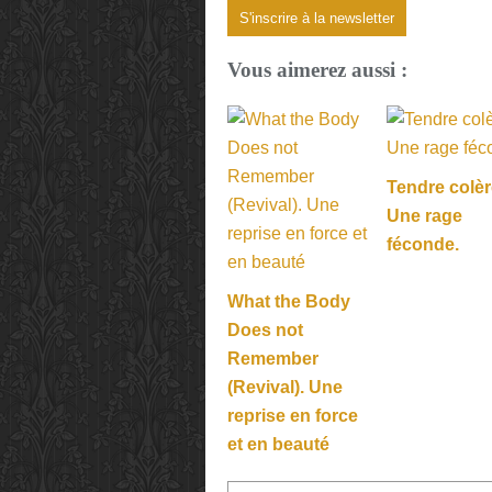
S'inscrire à la newsletter
Vous aimerez aussi :
Tendre colèr
Une rage
féconde.
What the Body
Does not
Remember
(Revival). Une
reprise en force
et en beauté