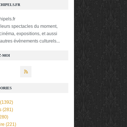
CHIPELS.FR
lleurs spectacles du moment,
 cinéma, expositions, et aussi
t autres évènements culturels...
Z-MOI
ORIES
(1392)
s
(281)
280)
ire
(221)