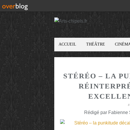
ACCUEIL
THÉÂTRE
CINÉM
STÉRÉO – LA P
RÉINTERPRÉ
EXCELLEN
8
Rédigé par Fabienne S