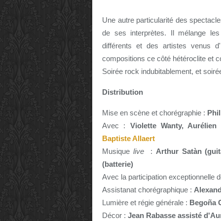
Une autre particularité des spectacles
de ses interprètes.
Il mélange les
différents et des artistes venus d
compositions ce côté hétéroclite et co
Soirée rock indubitablement, et soir
Distribution
Mise en scène et chorégraphie :
Phi
Avec :
Violette Wanty, Aurélie
Baptiste Allaert
Musique
live
:
Arthur Satàn (gui
(batterie)
Avec la participation exceptionnelle 
Assistanat chorégraphique :
Alexand
Lumière et régie générale :
Begoña G
Décor :
Jean Rabasse assisté d'Aur