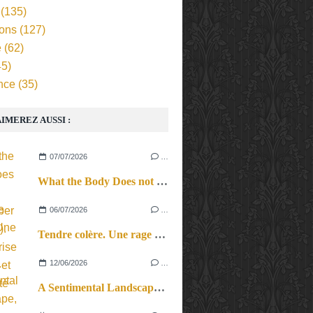
(135)
ions
(127)
e
(62)
5)
nce
(35)
IMEREZ AUSSI :
07/07/2026
…
What the Body Does not Remember (Revival). Une reprise en force et en beauté
06/07/2026
…
Tendre colère. Une rage féconde.
12/06/2026
…
A Sentimental Landscape, le cri du corps et des cordes.