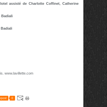
lotel assisté de Charlotte Coffinet, Catherine
 Badiali
 Badiali
ris. www.lavillette.com
E
epost
0