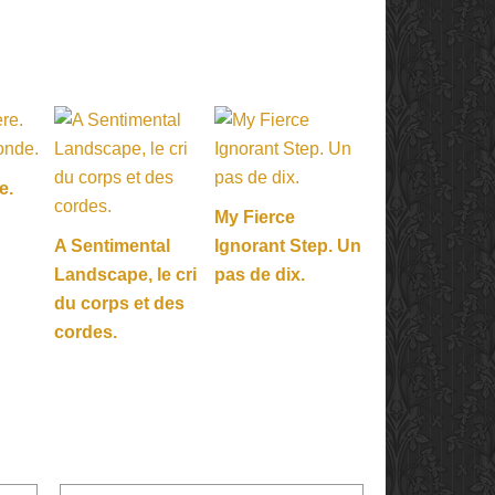
e.
My Fierce
A Sentimental
Ignorant Step. Un
Landscape, le cri
pas de dix.
du corps et des
cordes.