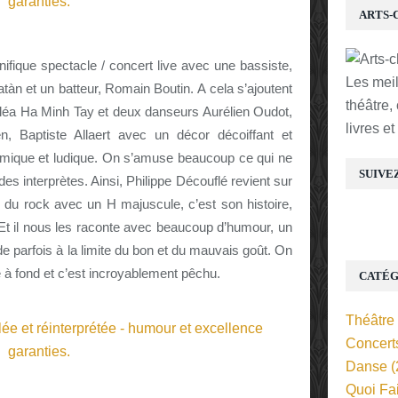
ARTS-
ifique spectacle / concert live avec une bassiste,
Les mei
 Satàn et un batteur, Romain Boutin.
A cela s’ajoutent
théâtre,
léa Ha Minh Tay et deux danseurs Aurélien Oudot,
livres e
, Baptiste Allaert avec un décor décoiffant et
mique et ludique. On s’amuse beaucoup ce qui ne
SUIVE
es interprètes. Ainsi, Philippe Découflé revient sur
re du rock avec un H majuscule, c’est son histoire,
t il nous les raconte avec beaucoup d’humour, un
 parfois à la limite du bon et du mauvais goût. On
ipe à fond et c’est incroyablement pêchu.
CATÉG
Théâtre
Concert
Danse
(
Quoi Fa