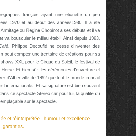
régraphes français ayant une étiquette un peu
nnées 1970 et au début des années1980. Il a été
e Armitage ou Régine Chopinot à ses débuts et il va
t va bousculer le milieu établi. Ainsi depuis 1983,
Café
, Philippe Decouflé ne cesse d'inventer des
On peut compter une trentaine de créations pour sa
ows XXL pour le Cirque du Soleil, le festival de
Horse. Et bien sûr les cérémonies d'ouverture et
er d'Albertville de 1992 que tout le monde connait
est internationale. Et sa signature est bien souvent
 dans ce spectacle Stéréo
car pour lui, la qualité du
remplaçable sur le spectacle.