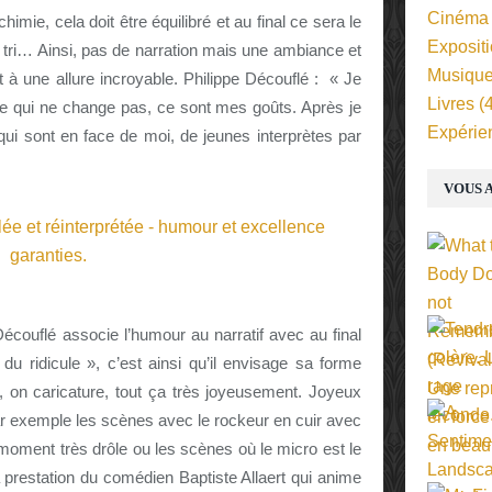
Cinéma
himie, cela doit être équilibré et au final ce sera le
Exposit
 tri…
Ainsi, pas de narration mais une ambiance et
Musiqu
t à une allure incroyable. Philippe Découflé : « Je
Livres
(4
 Ce qui ne change pas, ce sont mes goûts. Après je
Expérie
i sont en face de moi, de jeunes interprètes par
VOUS A
écouflé associe l’humour au narratif avec au final
 du ridicule », c’est ainsi qu’il envisage sa forme
 on caricature, tout ça très joyeusement. Joyeux
 Par exemple les scènes avec le rockeur en cuir avec
 moment très drôle ou les scènes où le micro est le
a prestation du comédien Baptiste Allaert qui anime