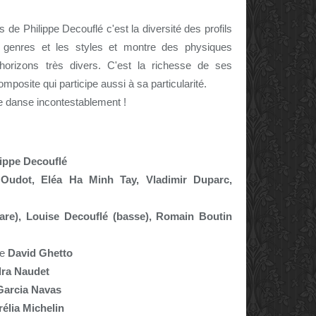
 de Philippe Decouflé c'est la diversité des profils
 genres et les styles et montre des physiques
'horizons très divers.
C'est la richesse de ses
mposite qui participe aussi à sa particularité.
ée danse incontestablement !
lippe Decouflé
n Oudot, Eléa Ha Minh Tay, Vladimir Duparc,
tare), Louise Decouflé (basse), Romain Boutin
de
David Ghetto
ra Naudet
arcia Navas
élia Michelin