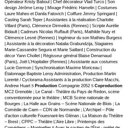
Opérateur Kristy Baboul | Chef décorateur Vlad Turco | Son
design Jérôme Leray | Mixage Frédéric Hamelin | Costumes
Laure Maheo et Danila Fatovich | Coiffure Jimmy Springard |
Casting Sarah Teper | Assistantes à la réalisation Charlotte
Villard (Paris), Clémence Dirmeikis (Rennes) | Scripte Aurélie
Bidault | Cadreurs Nicolas Ruffault (Paris), Mathilde Nury et
Clémence Lesné (Rennes) | Ingénieur du son Mathieu Burgess
| Assistante à la décoration Natalia Grabundzija, Stagiaires
Marie-Cassandre Segura et Marie Saillard | Construction du
décor Yann Chollet | Régisseur général Blaise Denarnaud
(Paris), Joël L’Hopitalier (Rennes) | Assistante aux costumes
Lucie Germon | Synchronisation Maxime Moriceau |
Étalonnage Baptiste Leroy Administration, Production Martin
Lorenté / Cyclorama Assistants à la production Claire Macchi,
Andrew Huart
S
Production
Compagnie 2052
S
Coproduction
MC2 Grenoble ; Le Canal - Théâtre du Pays de Redon, scène
conventionnée pour le théâtre ; MCB Scène nationale de
Bourges ; La Halle aux Grains – Scène Nationale de Blois ; La
Comédie de Caen – CDN de Normandie ; L’Archipel – Pôle
d’action culturelle Fouesnant-les Glénan ; La Maison du Théâtre
– Brest ; CPPC – Théâtre L’Aire Libre ; Printemps des
Comédiens – Montpellier
S
Avec le soutien de l’État - préfet de