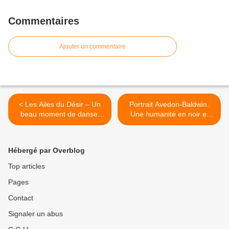
Commentaires
Ajouter un commentaire
< Les Ailes du Désir – Un
Portrait Avedon-Baldwin.
beau moment de danse,
Une humanité en noir et
alliée à une puissance
blanc et de toutes les
poétique étrange et
couleurs. >
magnifique.
Hébergé par Overblog
Top articles
Pages
Contact
Signaler un abus