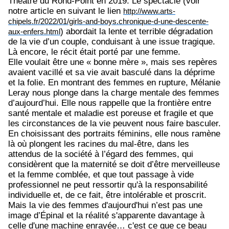
Théâtre du Rond-Point en 2019. Le spectacle (voir
notre article en suivant le lien
http://www.arts-
chipels.fr/2022/01/girls-and-boys.chronique-d-une-descente-
) abordait la lente et terrible dégradation
aux-enfers.html
de la vie d’un couple, conduisant à une issue tragique.
Là encore, le récit était porté par une femme.
Elle voulait être une « bonne mère », mais ses repères
avaient vacillé et sa vie avait basculé dans la déprime
et la folie. En montrant des femmes en rupture, Mélanie
Leray nous plonge dans la charge mentale des femmes
d’aujourd’hui. Elle nous rappelle que la frontière entre
santé mentale et maladie est poreuse et fragile et que
les circonstances de la vie peuvent nous faire basculer.
En choisissant des portraits féminins, elle nous ramène
là où plongent les racines du mal-être, dans les
attendus de la société à l’égard des femmes, qui
considèrent que la maternité se doit d’être merveilleuse
et la femme comblée, et que tout passage à vide
professionnel ne peut ressortir qu'à la responsabilité
individuelle et, de ce fait, être intolérable et proscrit.
Mais la vie des femmes d'aujourd'hui n’est pas une
image d’Épinal et la réalité s'apparente davantage à
celle d'une machine enrayée… c'est ce que ce beau