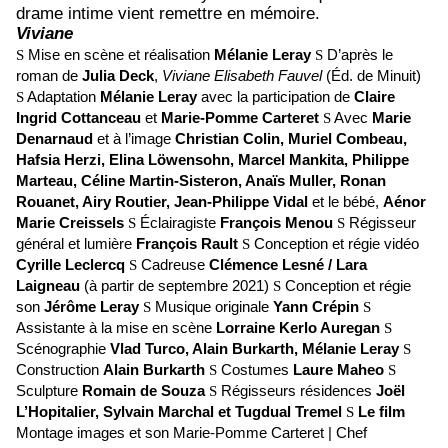
drame intime vient remettre en mémoire.
Viviane
S
Mise en scène et réalisation
Mélanie Leray
S
D’après le
roman de
Julia Deck
,
Viviane Elisabeth Fauvel
(Éd. de Minuit)
S
Adaptation
Mélanie Leray
avec la participation de
Claire
Ingrid Cottanceau
et
Marie-Pomme Carteret
S
Avec
Marie
Denarnaud
et à l’image
Christian Colin, Muriel Combeau,
Hafsia Herzi, Elina Löwensohn, Marcel Mankita, Philippe
Marteau, Céline Martin-Sisteron, Anaïs Muller, Ronan
Rouanet, Airy Routier, Jean-Philippe Vidal
et le bébé,
Aénor
Marie Creissels
S
Éclairagiste
François Menou
S
Régisseur
général et lumière
François Rault
S
Conception et régie vidéo
Cyrille Leclercq
S
Cadreuse
Clémence Lesné / Lara
Laigneau
(à partir de septembre 2021)
S
Conception et régie
son
Jérôme Leray
S
Musique originale
Yann Crépin
S
Assistante à la mise en scène
Lorraine Kerlo Auregan
S
Scénographie
Vlad Turco, Alain Burkarth, Mélanie Leray
S
Construction
Alain Burkarth
S
Costumes
Laure Maheo
S
Sculpture
Romain de Souza
S
Régisseurs résidences
Joël
L’Hopitalier, Sylvain Marchal et Tugdual Tremel
S
Le film
Montage images et son Marie-Pomme Carteret | Chef