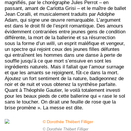
magnifiés, par le chorégraphe Jules Perrot – en
passant, amant de Carlotta Grisi – et le maître de ballet
Jean Coralli, et musicalement traduits par Adolphe
Adam, qui signe une œuvre remarquable. L’argument
est dans le droit fil de l’esprit romantique. Des amours
évidemment contrariées entre jeunes gens de condition
différente, la mort de la ballerine et sa résurrection
sous la forme d’un
willi
, un esprit maléfique et vengeur,
un spectre qui rejoint ceux des jeunes filles défuntes
qui entraînent les hommes dans une danse à perte de
souffle jusqu’à ce que mort s’ensuive en sont les
ingrédients naturels. Mais il fallait que l’amour surnage
et que les amants se rejoignent, fût-ce dans la mort.
Ajoutez un fort sentiment de la nature, badigeonnez de
noir et de nuit et vous obtenez la synthèse parfaite.
Quant à Théophile Gautier, le voilà totalement investi
pour les beaux pieds de cette ballerine qui « rase le sol
sans le toucher. On dirait une feuille de rose que la
brise promène ». La messe est dite.
© Dorothée Thébert Filliger