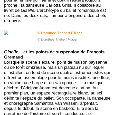
pour la femme qu’il aime et dont il restera toujours
proche : la danseuse Carlotta Grisi. Il collabore au
livret de
Giselle
. L’archétype du ballet romantique est
né. Dans les deux cas, l’amour a engendré des chefs
d’œuvre.
© Dorothée Thébert Filliger
Giselle...
et les points de suspension de François
Gremaud
Lorsque la scène s’éclaire, point de maison paysanne
ou de forêt ombreuse, mais un plateau nu sur lequel
s’installent en fond de scène quatre instrumentistes qui
offrent un assemblage pour le moins insolite : une flûte,
un violon, une harpe et un saxophone… La musique
célèbre d’Adolphe Adam est devenue citation. Au
premier plan, un espace rectangulaire blanc, au sol,
délimite l’espace du ballet. Son occupante, la danseuse
et chorégraphe Samantha Van Wissen, arpentait,
depuis le début, la scène en baskets. Elle sera la
narratrice de l'histoire et son fil conducteur, et