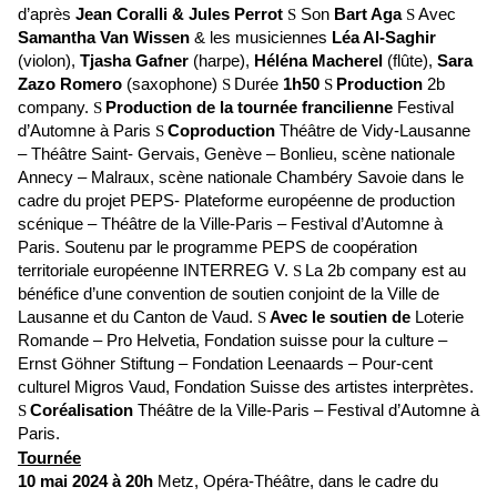
d’après
Jean Coralli & Jules Perrot
S
Son
Bart Aga
S
Avec
Samantha Van Wissen
& les musiciennes
Léa Al-Saghir
(violon),
Tjasha Gafner
(harpe),
Héléna Macherel
(flûte),
Sara
Zazo Romero
(saxophone)
S
Durée
1h50
S
Production
2b
company.
S
Production de la tournée francilienne
Festival
d’Automne à Paris
S
Coproduction
Théâtre de Vidy-Lausanne
– Théâtre Saint- Gervais, Genève – Bonlieu, scène nationale
Annecy – Malraux, scène nationale Chambéry Savoie dans le
cadre du projet PEPS- Plateforme européenne de production
scénique – Théâtre de la Ville-Paris – Festival d’Automne à
Paris. Soutenu par le programme PEPS de coopération
territoriale européenne INTERREG V.
S
La 2b company est au
bénéfice d’une convention de soutien conjoint de la Ville de
Lausanne et du Canton de Vaud.
S
Avec le soutien de
Loterie
Romande – Pro Helvetia, Fondation suisse pour la culture –
Ernst Göhner Stiftung – Fondation Leenaards – Pour-cent
culturel Migros Vaud, Fondation Suisse des artistes interprètes.
S
Coréalisation
Théâtre de la Ville-Paris – Festival d’Automne à
Paris.
Tournée
10 mai 2024 à 20h
Metz, Opéra-Théâtre, dans le cadre du