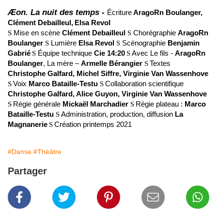
Æ
on.
La nuit des temps -
Écriture
AragoRn Boulanger,
Clément Debailleul,
Elsa Revol
S
Mise en scène
Clément Debailleul
S
Chorégraphie
AragoRn
Boulanger
S
Lumière
Elsa Revol
S
Scénographie
Benjamin
Gabrié
S
Équipe technique
Cie 14:20
S
Avec
Le fils -
AragoRn
Boulanger
, La mère –
Armelle Bérangier
S
Textes
Christophe Galfard, Michel Siffre, Virginie Van Wassenhove
S
Voix
Marco Bataille-Testu
S
Collaboration scientifique
Christophe Galfard, Alice Guyon, Virginie Van Wassenhove
S
Régie générale
Mickaël Marchadier
S
Régie plateau :
Marco
Bataille-Testu
S
Administration, production, diffusion
La
Magnanerie
S
Création printemps 2021
#Danse
#Théâtre
Partager