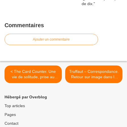
Commentaires
Ajouter un commentaire
< The Card Counter. Une
Truffaut – Correspondance.
vie de solitude, prise au
Retour sur image dans la
piège du combat entre
vie d’un cinéaste
tragédie et bonheur.
passionné. >
Hébergé par Overblog
Top articles
Pages
Contact