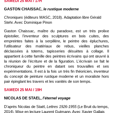
SAMEDI 25 MAI / 17H
GASTON CHAISSAC,
le rustique moderne
Chroniques
(éditeurs MASC, 2018).
Adaptation libre Gérald
Stehr. Avec Dominique Pinon
Gaston Chaissac, maître du paradoxe, est un très prolixe
épistolier, l'inventeur des sculptures en bois cuites, des
empreintes faites à la serpillère, le peintre des épluchures,
l’utilisateur des matériaux de rebus, vieilles planches
déclassées à totems, tapisseries désuètes à collage. Il
appartient à cette famille des peintres écrivains qui ont œuvré à
la réunion de l'écriture et de la figuration. L'écrivain se fait le
chroniqueur du peintre en datant ses trouvailles et ses
expérimentations. Il est à la fois un très fin théoricien, inventeur
du concept de peinture rustique moderne et un moraliste hors
pair épinglant les travers et les vanités de son temps.
SAMEDI 25 MAI / 19H
NICOLAS DE STAEL,
l'éternel voyage
D'après Nicolas de Staël,
Lettres 1926-1955
(Le Bruit du temps,
2014).
Mise en lecture Laurent Gutmann. Avec Xavier Gallais