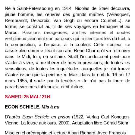
Né à Saint-Pétersbourg en 1914, Nicolas de Staël découvre,
jeune homme, les œuvres des grands maîtres (
Vélasquez,
Rembrandt, Delacroix, Van Gogh ou encore Courbet...)
, se
forme, se construit au fil de ses voyages en Espagne et au
Maroc. P
assions ravageuses, amitiés intenses et doutes
vertigineux jalonnent son parcours qui l’initient aux
lois du trait, à
la composition, à l'espace, à la couleur. Cette couleur, ce
cassé-bleu comme l'écrit son ami René Char qu'il va retrouver
dans le Midi, loin, en solitaire. Staël l'incandescent peint pour
s'aider à vivre, « me libérer de mes impressions, de toutes les
sensations, de toutes les inquiétudes auxquelles je n'ai trouvé
d'autre issue que la peinture ». Mais dans la nuit du 16 au 17
mars 1955, il saute par la fenêtre. « Je n'ai pas la force de
parachever mes tableaux », écrit-il alors.
SAMEDI 25 MAI / 21H
EGON SCHIELE,
Mis à nu
D'après
Egon Schiele en prison
(1922,
Verlag Carl Konegen-
Vienne, La fosse aux ours, 2000).
Adaptation libre Gérald Stehr
Mise en chorégraphie et lecture Alban Richard. Avec François