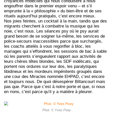
croyances imbéciles qui nous conduisent à nous
engouffrer dans le premier espoir venu – et s’il
emprunte à la « philosophie » du bien-être et de ses
rituels aujourd’hui pratiqués, c’est encore mieux.
Nos joies feintes, un cocktail à la main, tandis que des
migrants cherchent à combattre la musique qui les
noie, c’est nous. Les séances psy où le psy aurait
grand besoin de se soigner lui-même, les services de
police-secours inaccessibles parce que surchargés,
les coachs attelés à vous regonfler à bloc, les
mariages qui s’effondrent, les sessions de bac à sable
où les parents s’engueulent rapport aux activités de
leurs chères têtes blondes, les SDF indélicats, qui
portent nos ordures sur leur dos, les paralytiques
libidineux et les mordeurs impénitents groupés dans
une cour des Miracles nommée EHPAD, c’est encore
et toujours nous. De quoi désespérer Billancourt mais
pas que. Parce que c’est à notre porte et que, si nous
en rions, c’est parce qu’il y a matière à pleurer.
Phot. © Yves Poey