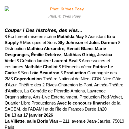
Phot. © Yves Poey
Couper ! Des histoires, des vies…
Écriture et mise en scène
Mathilda May
Assistant
Eric
S
S
Supply
Musiques et Sons
Sly Johnson
et
Jules Darmon
S
S
Distribution
Mathieu Alexandre, Benoit Blanc, Marie
Desgranges, Émilie Deletrez, Matthias Girbig, Jessica
Vedel
Création lumière
Laurent Beal
Accessoires et
S
S
costumes
Mathilde Chollot
Eléments décor
Patrice Le
S
Cadre
Son
Loïc Beaudron
Production
Compagnie des
S
S
2M
Coproduction
Théâtre National de Nice- CDN Nice Côte
S
d'Azur, Théâtre des 2 Rives-Charenton le-Pont, Anthéa-Théâtre
d'Antibes, La Comédie de Picardie-Amiens, Lawrence
Organisations, Arts-Live Entertainment, Production-Red-Velvet,
Quartier Libre Productions
Avec le concours financier
de la
S
SACEM, de l'ADAMI et de l'Île de France
Durée 1h20
S
Du 13 au 17 janvier 2026
La Villette, salle Boris Vian
– 211, avenue Jean-Jaurès, 75019
Paris