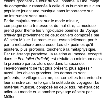
chiens grognent / autour du vieil homme. » Une image
du compositeur ramenée à celle d’un humble musicien
populaire jouant une musique sans importance sur
un instrument sans aura.
Écrite majoritairement sur le mode mineur,
compagne de la tristesse et du mal-être, la musique
prend pour thème les vingt-quatre poèmes du
Voyage
d’hiver
qui proviennent de deux cahiers composés par
Wilhelm Müller. Le premier est essentiellement porté
par la métaphore amoureuse. Les dix poèmes qu’il
ajoutera, plus profonds, touchent à la métaphysique.
Par un étrange paradoxe, la relation au monde, excepté
dans le
Feu follet
(
Irrlicht
) est réduite au minimum dans
la première partie, alors que dans la seconde,
l’environnement se fait plus présent, plus agressif
aussi : les chiens grondent, les dormeurs sont
présents, le village s’anime, les corneilles font entendre
leur sinistre cri, renforçant la solitude du voyageur. Le
matériau musical, composé en deux fois, reflètera cet
adieu au monde et le sombre paysage dépeint par
Müller.