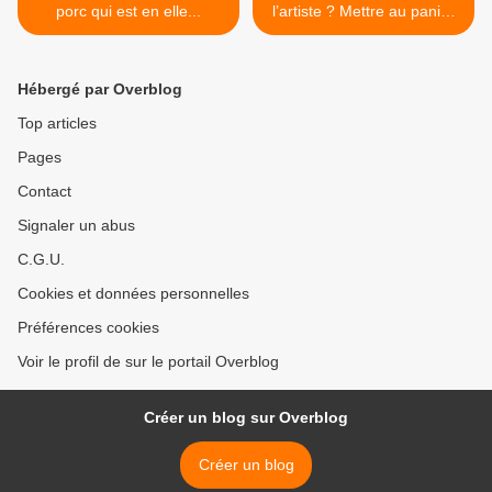
porc qui est en elle...
l’artiste ? Mettre au panier
les œuvres de ceux qu’on
considère criminels ? Une
question dont la réponse
Hébergé par Overblog
est complexe. >
Top articles
Pages
Contact
Signaler un abus
C.G.U.
Cookies et données personnelles
Préférences cookies
Voir le profil de sur le portail Overblog
Créer un blog sur Overblog
Créer un blog