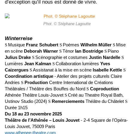
d’exception qu’il nous est donné de vivre.
Phot. © Stéphane Lagoutte
Winterreise
Musique
Franz Schubert
Poèmes
Wilhelm Müller
Mise
S
S
S
en scène
Deborah Warner
Ténor
Ian Bostridge
Piano
S
S
Julius Drake
Scénographie et costumes
Justin Nardelle
S
S
Lumières
Jean Kalman
Collaboration lumières
Yves
S
Caizergues
Assistanat à la mise en scène
Isabelle Kettle
S
S
Coordination artistique
- Atelier des projets culturels Claire
Andries
Production
Centre International de Créations
S
Théâtrales / Théâtre des Bouffes du Nord
Coproduction
S
Athénée Théâtre Louis-Jouvet
Créé au Theatre Royal Bath,
S
Ustinov Studio (2024)
Remerciements
Théâtre du Châtelet
S
S
Durée 1h15
Du 18 au 23 novembre 2025
Théâtre de l’Athénée – Louis Jouvet
- 2-4 Square de l'Opéra-
Louis Jouvet, 75009 Paris
www.athenee-theatre.com