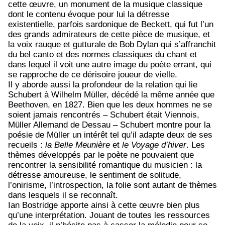
cette œuvre, un monument de la musique classique
dont le contenu évoque pour lui la détresse
existentielle, parfois sardonique de Beckett, qui fut l’un
des grands admirateurs de cette pièce de musique, et
la voix rauque et gutturale de Bob Dylan qui s’affranchit
du bel canto et des normes classiques du chant et
dans lequel il voit une autre image du poète errant, qui
se rapproche de ce dérisoire joueur de vielle.
Il y aborde aussi la profondeur de la relation qui lie
Schubert à Wilhelm Müller, décédé la même année que
Beethoven, en 1827. Bien que les deux hommes ne se
soient jamais rencontrés – Schubert était Viennois,
Müller Allemand de Dessau – Schubert montre pour la
poésie de Müller un intérêt tel qu’il adapte deux de ses
recueils :
la Belle Meunière
et
le Voyage d’hiver
. Les
thèmes développés par le poète ne pouvaient que
rencontrer la sensibilité romantique du musicien : la
détresse amoureuse, le sentiment de solitude,
l’onirisme, l’introspection, la folie sont autant de thèmes
dans lesquels il se reconnaît.
Ian Bostridge apporte ainsi à cette œuvre bien plus
qu’une interprétation. Jouant de toutes les ressources