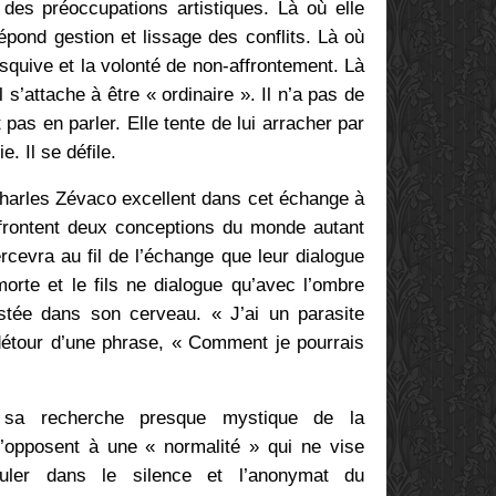
 des préoccupations artistiques. Là où elle
épond gestion et lissage des conflits. Là où
l’esquive et la volonté de non-affrontement. Là
l s’attache à être « ordinaire ». Il n’a pas de
as en parler. Elle tente de lui arracher par
. Il se défile.
Charles Zévaco excellent dans cet échange à
frontent deux conceptions du monde autant
cevra au fil de l’échange que leur dialogue
orte et le fils ne dialogue qu’avec l’ombre
ustée dans son cerveau. « J’ai un parasite
 détour d’une phrase, « Comment je pourrais
 sa recherche presque mystique de la
’opposent à une « normalité » qui ne vise
uler dans le silence et l’anonymat du