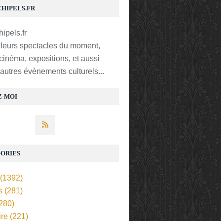
CHIPELS.FR
lleurs spectacles du moment,
 cinéma, expositions, et aussi
t autres évènements culturels...
Z-MOI
ORIES
(1392)
s
(281)
280)
ire
(221)