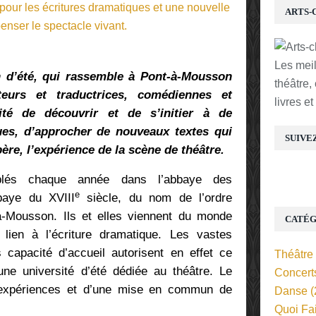
ARTS-
Les mei
 d’été, qui rassemble à Pont-à-Mousson
théâtre,
teurs et traductrices, comédiennes et
livres e
ité de découvrir et de s’initier à de
ues, d’approcher de nouveaux textes qui
SUIVE
ère, l’expérience de la scène de théâtre.
blés chaque année dans l’abbaye des
e
baye du XVIII
siècle, du nom de l’ordre
-à-Mousson. Ils et elles viennent du monde
CATÉG
 lien à l’écriture dramatique. Les vastes
capacité d’accueil autorisent en effet ce
Théâtre
e université d’été dédiée au théâtre. Le
Concert
’expériences et d’une mise en commun de
Danse
(
Quoi Fa