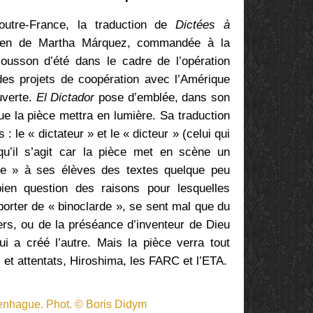
’outre-France, la traduction de
Dictées à
bien de Martha Márquez, commandée à la
ousson d’été dans le cadre de l’opération
es projets de coopération avec l’Amérique
uverte.
El Dictador
pose d’emblée, dans son
ue la pièce mettra en lumière. Sa traduction
: le « dictateur » et le « dicteur » (celui qui
qu’il s’agit car la pièce met en scène un
icte » à ses élèves des textes quelque peu
bien question des raisons pour lesquelles
porter de « binoclarde », se sent mal que du
ers, ou de la préséance d’inventeur de Dieu
 a créé l’autre. Mais la pièce verra tout
 et attentats, Hiroshima, les FARC et l’ETA.