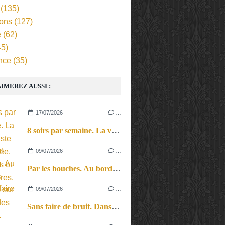
(135)
ions
(127)
e
(62)
5)
nce
(35)
IMEREZ AUSSI :
17/07/2026
…
8 soirs par semaine. La vie d’artiste en tournée. Ses joies et ses galères.
09/07/2026
…
Par les bouches. Au bord des lèvres et sur le bout des langues.
09/07/2026
…
Sans faire de bruit. Dans le microcosme du quotidien, l’exploration théâtrale de la perception sonore.