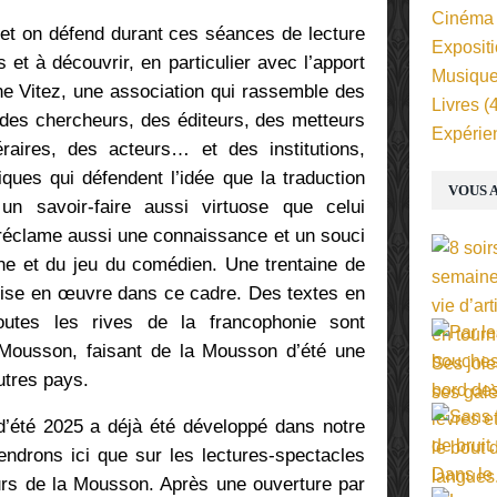
Cinéma
e et on défend durant ces séances de lecture
Exposit
 et à découvrir, en particulier avec l’apport
Musiqu
ne Vitez, une association qui rassemble des
Livres
(4
, des chercheurs, des éditeurs, des metteurs
Expérie
éraires, des acteurs… et des institutions,
ques qui défendent l’idée que la traduction
VOUS A
un savoir-faire aussi virtuose que celui
s réclame aussi une connaissance et un souci
ène et du jeu du comédien. Une trentaine de
ise en œuvre dans ce cadre. Des textes en
outes les rives de la francophonie sont
Mousson, faisant de la Mousson d’été une
utres pays.
été 2025 a déjà été développé dans notre
endrons ici que sur les lectures-spectacles
urs de la Mousson. Après une ouverture par