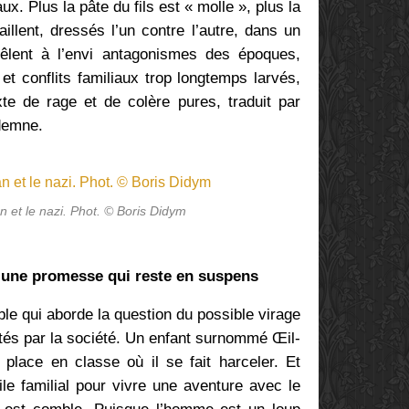
 Plus la pâte du fils est « molle », plus la
taillent, dressés l’un contre l’autre, dans un
êlent à l’envi antagonismes des époques,
t conflits familiaux trop longtemps larvés,
xte de rage et de colère
pures, traduit par
ndemne.
 et le nazi. Phot. © Boris Didym
: une promesse qui reste en suspens
le qui aborde la question du possible virage
etés par la société. Un enfant surnommé Œil-
place en classe où il se fait harceler. Et
ile familial pour vivre une aventure avec le