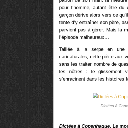
patron de son mari, la mesure
pour l’homme, autant être du c
garçon dérive alors vers ce qu’
tente d’y entraîner son père, as
parvient pas à gérer. Mais la m
l’épisode malheureux…
Taillée à la serpe en une s
caricaturales, cette pièce aux v
sans les traiter nombre de que
les nôtres : le glissement 
s’enracinent dans les histoires f
Dictées à Cope
Dictées à Copenhague
. Le mo