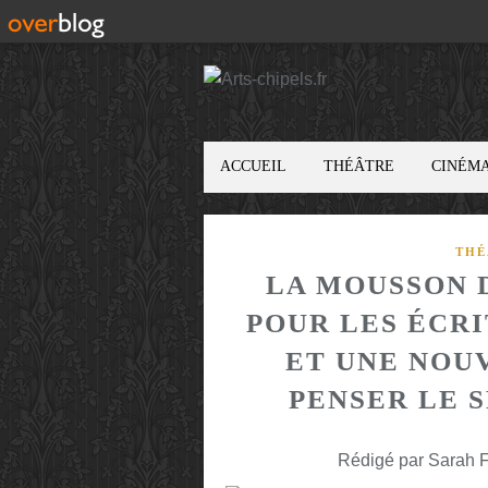
ACCUEIL
THÉÂTRE
CINÉM
THÉ
LA MOUSSON 
POUR LES ÉCR
ET UNE NOU
PENSER LE 
Rédigé par Sarah F