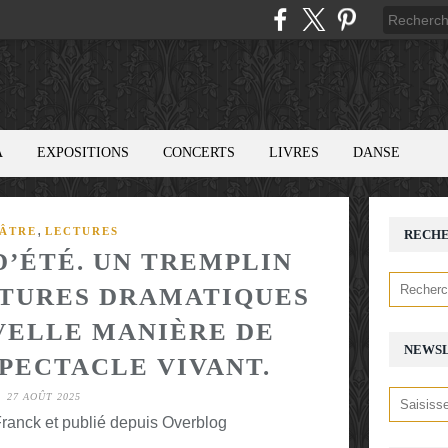
A
EXPOSITIONS
CONCERTS
LIVRES
DANSE
,
ÂTRE
LECTURES
RECH
D’ÉTÉ. UN TREMPLIN
ITURES DRAMATIQUES
VELLE MANIÈRE DE
NEWS
SPECTACLE VIVANT.
27 AOÛT 2025
ranck et publié depuis Overblog