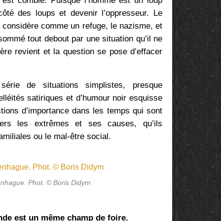
 est comble. Puisque l’homme est un loup
ôté des loups et devenir l’oppresseur. Le
il considère comme un refuge, le nazisme, et
sommé tout debout par une situation qu’il ne
ère revient et la question se pose d’effacer
érie de situations simplistes, presque
elléités satiriques et d’humour noir esquisse
stions d’importance dans les temps qui sont
vers les extrêmes et ses causes, qu’ils
amiliales ou le mal-être social.
nhague. Phot. © Boris Didym
nde est un même champ de foire.