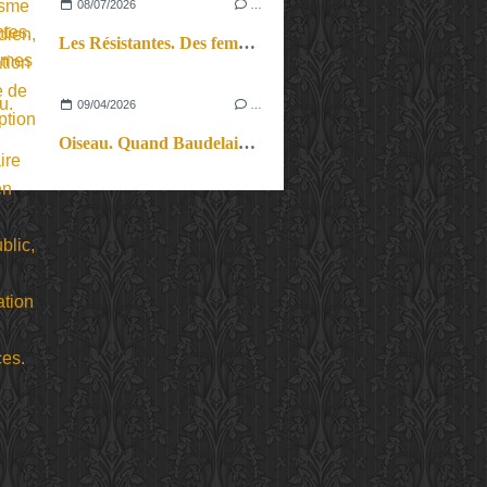
08/07/2026
…
Les Résistantes. Des femmes dans la guerre. Aussi.
09/04/2026
…
Oiseau. Quand Baudelaire plaide, en version jeune public, pour l’acceptation des différences.