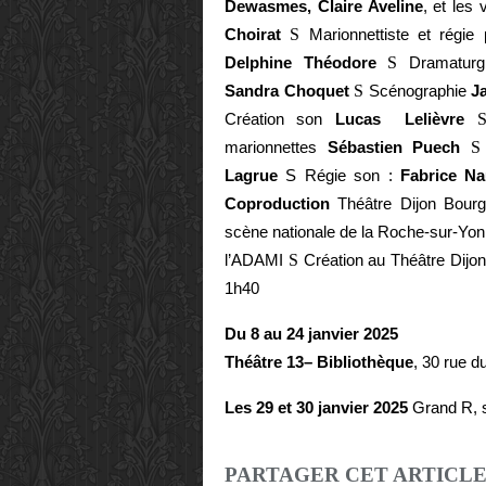
Dewasmes, Claire Aveline
, et les
Choirat
S
Marionnettiste et régie
Delphine Théodore
S
Dramatur
Sandra Choquet
S
Scénographie
J
Création son
Lucas Lelièvre
marionnettes
Sébastien Puech
S
Lagrue
S
Régie son :
Fabrice N
Coproduction
Théâtre Dijon Bourg
scène nationale de la Roche-sur-Yo
l’ADAMI
S
Création au Théâtre Dij
1h40
Du 8 au 24 janvier 2025
Théâtre 13– Bibliothèque
, 30 rue d
Les 29 et 30 janvier 2025
Grand R, s
PARTAGER CET ARTICL