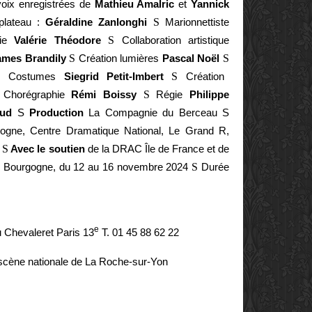
 voix enregistrées de
Mathieu Amalric
et
Yannick
 plateau :
Géraldine Zanlonghi
S
Marionnettiste
gie
Valérie Théodore
S
Collaboration artistique
ames Brandily
S
Création lumières
Pascal Noël
S
S
Costumes
Siegrid Petit-Imbert
S
Création
Chorégraphie
Rémi Boissy
S
Régie
Philippe
aud
S
Production
La Compagnie du Berceau
S
ogne, Centre Dramatique National, Le Grand R,
n
S
Avec le soutien
de la DRAC Île de France et de
on Bourgogne, du 12 au 16 novembre 2024
S
Durée
e
u Chevaleret Paris 13
T. 01 45 88 62 22
cène nationale de La Roche-sur-Yon
E