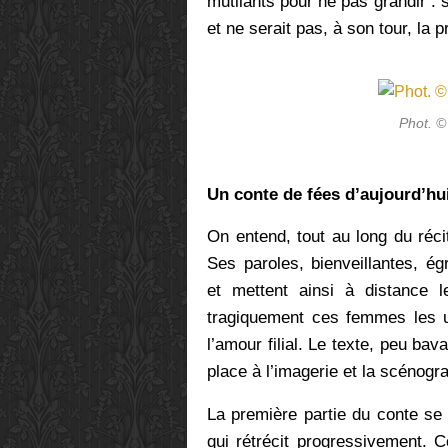
mutilants pour ne pas grandir : si
et ne serait pas, à son tour, la p
Phot. ©
Un conte de fées d’aujourd’hu
On entend, tout au long du réci
Ses paroles, bienveillantes, é
et mettent ainsi à distance 
tragiquement ces femmes les u
l’amour filial. Le texte, peu bav
place à l’imagerie et la scénogr
La première partie du conte se
qui rétrécit progressivement. Cô