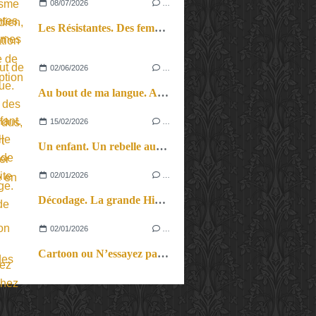
08/07/2026
…
Les Résistantes. Des femmes dans la guerre. Aussi.
02/06/2026
…
Au bout de ma langue. Au pays des mots perdus, cette part d’étranger qui reste en nous…
15/02/2026
…
Un enfant. Un rebelle au pays de Marguerite Duras.
02/01/2026
…
Décodage. La grande Histoire dans le prisme des petites.
02/01/2026
…
Cartoon ou N’essayez pas ça chez vous ! Quand la comédie débridée débouche sur un contenu philosophique…