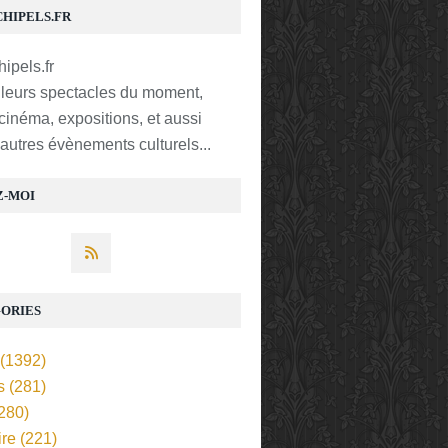
CHIPELS.FR
lleurs spectacles du moment,
 cinéma, expositions, et aussi
t autres évènements culturels...
Z-MOI
ORIES
(1392)
s
(281)
280)
ire
(221)