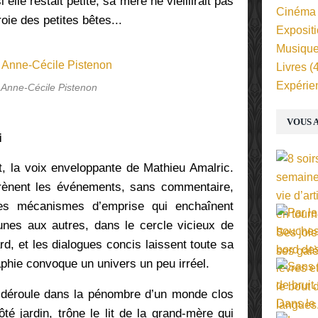
 elle restait petite, sa mère ne vieillirait pas
Cinéma
roie des petites bêtes...
Exposit
Musiqu
Livres
(4
Expérie
 Anne-Cécile Pistenon
VOUS A
i
t, la voix enveloppante de Mathieu Amalric.
grènent les événements, sans commentaire,
les mécanismes d’emprise qui enchaînent
nes aux autres, dans le cercle vicieux de
ard, et les dialogues concis laissent toute sa
aphie convoque un univers un peu irréel.
 déroule dans la pénombre d’un monde clos
té jardin, trône le lit de la grand-mère qui