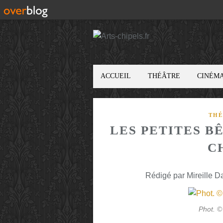
ACCUEIL
THÉÂTRE
CINÉM
THÉ
LES PETITES B
C
Rédigé par Mireille D
Phot. ©