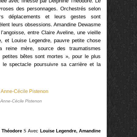
enée avec finesse par Delphine Théodore.
Le
évroses des personnages. Orchestrés selon
rs déplacements et leurs gestes sont
vèlent leurs obsessions. Amandine Dewasme
’angoisse, entre Claire Aveline, une vieille
ce, et
Louise Legendre
, pauvre petite chose
 la reine mère, source des traumatismes
 petites bêtes sont mortes », pour le plus
e le spectacle poursuivre sa carrière et la
 Anne-Cécile Pistenon
e Théodore
S
Avec
Louise Legendre, Amandine