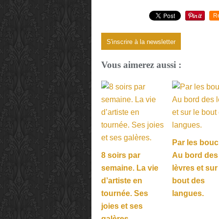
R
S'inscrire à la newsletter
Vous aimerez aussi :
Par les bouc
8 soirs par
Au bord des
semaine. La vie
lèvres et sur
d’artiste en
bout des
tournée. Ses
langues.
joies et ses
galères.