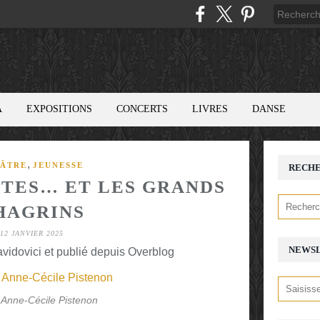
A
EXPOSITIONS
CONCERTS
LIVRES
DANSE
,
ÂTRE
JEUNESSE
RECH
ÊTES… ET LES GRANDS
HAGRINS
12 JANVIER 2025
NEWS
avidovici et publié depuis Overblog
 Anne-Cécile Pistenon