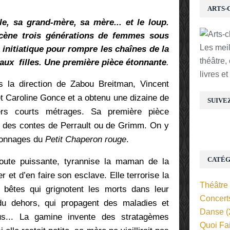
ARTS-
ille, sa grand-mère, sa mère... et le loup.
cène trois générations de femmes sous
Les mei
 initiatique pour rompre les chaînes de la
théâtre,
s aux filles. Une première pièce étonnante
.
livres e
 la direction de Zabou Breitman, Vincent
t Caroline Gonce et a obtenu une dizaine de
SUIVE
ivers courts métrages. Sa première pièce
 des contes de Perrault ou de Grimm. On y
rsonnages du
Petit Chaperon rouge
.
CATÉG
toute puissante, tyrannise la maman de la
iser et d’en faire son esclave. Elle terrorise la
Théâtre
es bêtes qui grignotent les morts dans leur
Concert
du dehors, qui propagent des maladies et
Danse
(
us... La gamine invente des stratagèmes
Quoi Fa