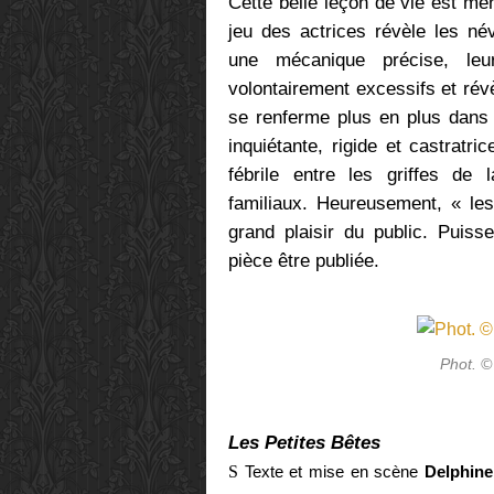
Cette belle leçon de vie est m
jeu des actrices révèle les n
une mécanique précise, leu
volontairement excessifs et ré
se renferme plus en plus dans l
inquiétante, rigide et castratri
fébrile entre les griffes de
familiaux. Heureusement, « les
grand plaisir du public. Puiss
pièce être publiée.
Phot. ©
Les Petites Bêtes
S
Texte et mise en scène
Delphin