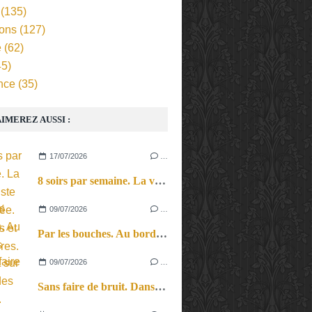
(135)
ions
(127)
e
(62)
5)
nce
(35)
IMEREZ AUSSI :
17/07/2026
…
8 soirs par semaine. La vie d’artiste en tournée. Ses joies et ses galères.
09/07/2026
…
Par les bouches. Au bord des lèvres et sur le bout des langues.
09/07/2026
…
Sans faire de bruit. Dans le microcosme du quotidien, l’exploration théâtrale de la perception sonore.