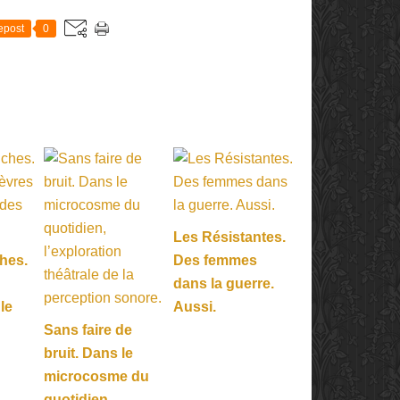
epost
0
Les Résistantes.
hes.
Des femmes
dans la guerre.
 le
Aussi.
Sans faire de
bruit. Dans le
microcosme du
quotidien,