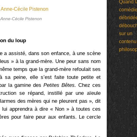
 Anne-Cécile Pistenon
çon du loup
ère a assisté, dans son enfance, à une scène
 bleus » à la grand-mère. Une peur sans nom
n même temps que la grand-mère refoulait ses
 sa peine, elle s’est faite toute petite et
e par la gamine des
Petites Bêtes.
Chez ces
ruction se répand, instillé par une aïeule
 larmes des mères qui ne pleurent pas », dit
mal lui apprendra à dire « Non » à toutes ces
res pour faire peur aux enfants. Le cercle