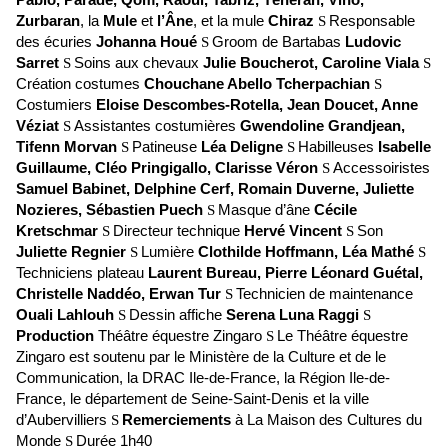
Zurbaran
, la
Mule
et
l’Âne
, et la mule
Chiraz
Responsable
S
des écuries
Johanna Houé
Groom de Bartabas
Ludovic
S
Sarret
Soins aux chevaux
Julie Boucherot, Caroline Viala
S
S
Création costumes
Chouchane Abello Tcherpachian
S
Costumiers
Eloise Descombes-Rotella, Jean Doucet, Anne
Véziat
Assistantes costumières
Gwendoline Grandjean,
S
Tifenn Morvan
Patineuse
Léa Deligne
Habilleuses
Isabelle
S
S
Guillaume, Cléo Pringigallo, Clarisse Véron
Accessoiristes
S
Samuel Babinet, Delphine Cerf, Romain Duverne, Juliette
Nozieres, Sébastien Puech
Masque d’âne
Cécile
S
Kretschmar
Directeur technique
Hervé Vincent
Son
S
S
Juliette Regnier
Lumière
Clothilde Hoffmann, Léa Mathé
S
S
Techniciens plateau
Laurent Bureau, Pierre Léonard Guétal,
Christelle Naddéo, Erwan Tur
Technicien de maintenance
S
Ouali Lahlouh
Dessin affiche
Serena Luna Raggi
S
S
Production
Théâtre équestre Zingaro
Le Théâtre équestre
S
Zingaro est soutenu par le Ministère de la Culture et de le
Communication, la DRAC Ile-de-France, la Région Ile-de-
France, le département de Seine-Saint-Denis et la ville
d’Aubervilliers
Remerciements
à La Maison des Cultures du
S
Monde
Durée 1h40
S