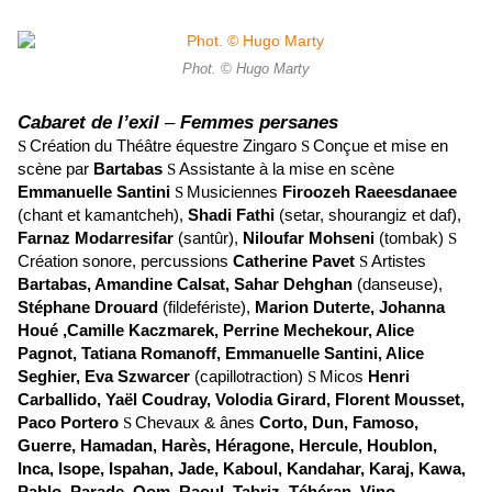
Phot. © Hugo Marty
Cabaret de l’exil
–
Femmes persanes
Création du Théâtre équestre Zingaro
Conçue et mise en
S
S
scène par
Bartabas
Assistante à la mise en scène
S
Emmanuelle Santini
Musiciennes
Firoozeh Raeesdanaee
S
(chant et kamantcheh),
Shadi Fathi
(setar, shourangiz et daf),
Farnaz Modarresifar
(santûr),
Niloufar Mohseni
(tombak)
S
Création sonore, percussions
Catherine Pavet
Artistes
S
Bartabas, Amandine Calsat, Sahar Dehghan
(danseuse),
Stéphane Drouard
(fildefériste),
Marion Duterte, Johanna
Houé ,Camille Kaczmarek, Perrine Mechekour, Alice
Pagnot, Tatiana Romanoff, Emmanuelle Santini, Alice
Seghier, Eva Szwarcer
(capillotraction)
Micos
Henri
S
Carballido, Yaël Coudray, Volodia Girard, Florent Mousset,
Paco Portero
Chevaux & ânes
Corto, Dun, Famoso,
S
Guerre, Hamadan, Harès, Héragone, Hercule, Houblon,
Inca, Isope, Ispahan, Jade, Kaboul, Kandahar, Karaj, Kawa,
Pablo, Parade, Qom, Raoul, Tabriz, Téhéran, Vino,