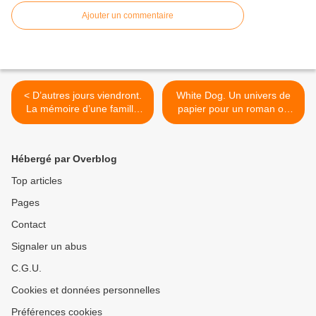
Ajouter un commentaire
< D’autres jours viendront.
White Dog. Un univers de
La mémoire d’une famille
papier pour un roman où
chilienne marquée par l’exil.
l’aventure personnelle de
Romain Gary rencontre
l’Histoire. Passionnant et
Hébergé par Overblog
magnifique. >
Top articles
Pages
Contact
Signaler un abus
C.G.U.
Cookies et données personnelles
Préférences cookies