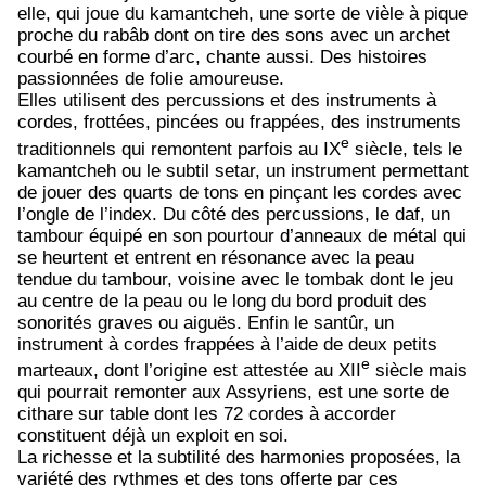
elle, qui joue du kamantcheh, une sorte de vièle à pique
proche du rabâb dont on tire des sons avec un archet
courbé en forme d’arc, chante aussi. Des histoires
passionnées de folie amoureuse.
Elles utilisent des percussions et des instruments à
cordes, frottées, pincées ou frappées, des instruments
e
traditionnels qui remontent parfois au IX
siècle, tels le
kamantcheh ou le subtil setar, un instrument permettant
de jouer des quarts de tons en pinçant les cordes avec
l’ongle de l’index. Du côté des percussions, le daf, un
tambour équipé en son pourtour d’anneaux de métal qui
se heurtent et entrent en résonance avec la peau
tendue du tambour, voisine avec le tombak dont le jeu
au centre de la peau ou le long du bord produit des
sonorités graves ou aiguës. Enfin le santûr, un
instrument à cordes frappées à l’aide de deux petits
e
marteaux, dont l’origine est attestée au XII
siècle mais
qui pourrait remonter aux Assyriens, est une sorte de
cithare sur table dont les 72 cordes à accorder
constituent déjà un exploit en soi.
La richesse et la subtilité des harmonies proposées, la
variété des rythmes et des tons offerte par ces