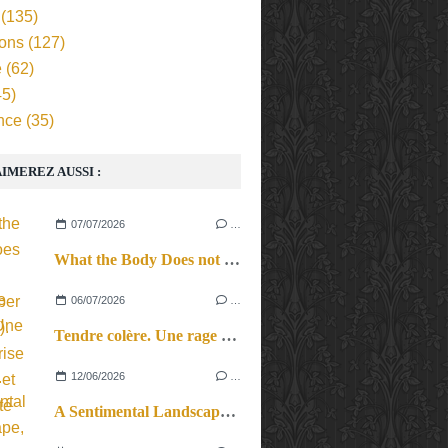
(135)
ions
(127)
e
(62)
5)
nce
(35)
IMEREZ AUSSI :
07/07/2026
…
What the Body Does not Remember (Revival). Une reprise en force et en beauté
06/07/2026
…
Tendre colère. Une rage féconde.
12/06/2026
…
A Sentimental Landscape, le cri du corps et des cordes.