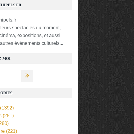
CHIPELS.FR
lleurs spectacles du moment,
 cinéma, expositions, et aussi
t autres évènements culturels...
Z-MOI
ORIES
(1392)
s
(281)
280)
ire
(221)