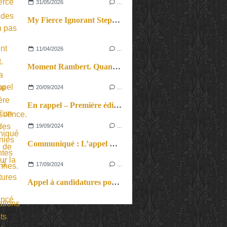
31/05/2026
…
My Fierce Ignorant Step. Un pas de dix.
11/04/2026
…
Moment Rambert. Quand la langue se fait incandescence.
20/09/2024
…
En rappel – Première édition d’un festival des compagnies émergentes franciliennes.
19/09/2024
…
Communiqué : L’appel de Paris pour la paix au Proche-Orient lancé par des militants pacifistes palestiniens et israéliens lancé par les Guerrières de la Paix au Théâtre de la Colline
17/09/2024
…
Appel à candidatures pour les Présentations de Projets de Création cirque de la Biennale Internationale des Arts du Cirque.