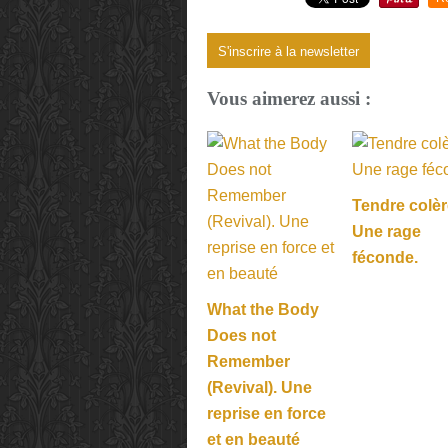
S'inscrire à la newsletter
Vous aimerez aussi :
Tendre colèr
Une rage
féconde.
What the Body
Does not
Remember
(Revival). Une
reprise en force
et en beauté