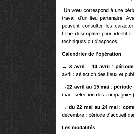
Un vœu correspond à une périod
travail d’un lieu partenaire. A
peuvent consulter les caractér
fiche descriptive pour identifie
techniques ou d’espaces.
Calendrier de l’opération
→
3 avril
–
14 avril
: p
é
riod
avril : sélection des lieux et pu
→
22 avril au 15 mai
: p
é
riode
mai : sélection des compagnies
→
du 22 mai au 24 mai
: com
décembre : période d’accueil dan
Les modalités