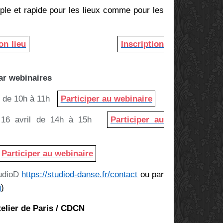
ple et rapide pour les lieux comme pour les
on lieu
Inscription
ar webinaires
il de 10h à 11h
Participer au webinaire
i 16 avril de 14h à 15h
Participer au
Participer au webinaire
tudioD
https://studiod-danse.fr/contact
ou par
g
)
telier de Paris / CDCN