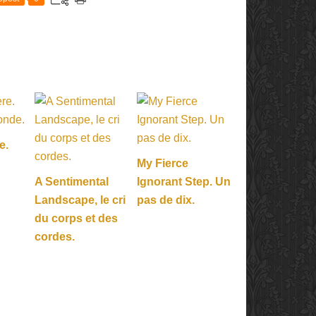
e.
My Fierce
A Sentimental
Ignorant Step. Un
Landscape, le cri
pas de dix.
du corps et des
cordes.