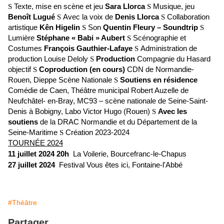
Texte, mise en scène et jeu
Sara Llorca
Musique, jeu
S
S
Benoît Lugué
Avec la voix de
Denis Llorca
Collaboration
S
S
artistique
Kên Higelin
Son
Quentin Fleury – Soundtrip
S
S
Lumière
Stéphane « Babi » Aubert
Scénographie et
S
Costumes
François Gauthier-Lafaye
Administration de
S
production Louise Deloly
Production
Compagnie du Hasard
S
objectif
Coproduction (en cours)
CDN de Normandie-
S
Rouen, Dieppe Scène Nationale
Soutiens en résidence
S
Comédie de Caen, Théâtre municipal Robert Auzelle de
Neufchâtel- en-Bray, MC93 – scène nationale de Seine-Saint-
Denis à Bobigny, Labo Victor Hugo (Rouen)
Avec les
S
soutiens
de la DRAC Normandie et du Département de la
Seine-Maritime
Création 2023-2024
S
TOURNÉE 2024
11 juillet
2024
20h
La Voilerie, Bourcefranc-le-Chapus
27 juillet
2024
Festival Vous êtes ici, Fontaine-l'Abbé
#Théâtre
Partager