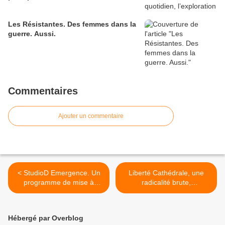
Les Résistantes. Des femmes dans la
guerre. Aussi.
Commentaires
Ajouter un commentaire
< StudioD Emergence. Un
Liberté Cathédrale, une
programme de mise à
radicalité brute,
disposition de plateaux de
dérangeante, sans
théâtre et de studios de
compromis – intronisation à
danse destiné aux
toute volée de Boris
Hébergé par Overblog
compagnies
Charmazt à la tête du