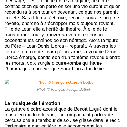
message, c’est celui de cette ambiguïté, de cette
contradiction qu’on porte en soi une vie durant et qu’on
reconduira à son tour en devenant ce que nos parents
ont été. Sara Llorca s’ébroue, renâcle sous le joug, se
révolte, cherche à s’échapper mais toujours revient.
Fille de Lear, elle a hérité du théâtre. À elle de le
transformer pour y trouver sa vérité, en brisant
cependant les chaînes de son héritage. Alors la figure
du Père – Lear-Denis Llorca – reparaît. À travers les
extraits du rôle de Lear qu’il incarne, la voix de Denis
Llorca émerge, bande-son d’un fantôme revenu d’entre
les morts, voix surgie d’outre-tombe qui hante
l’hommage amoureux que Sara Llorca lui dédie.
Phot. © François-Joseph Botbol
La musique de l’émotion
La guitare électro-acoustique de Benoît Lugué dont le
musicien module le son, l’accompagnant parfois de
percussions au tambour de sol, se glisse dans le récit.
Partenaire à part entière, elle accompagne les