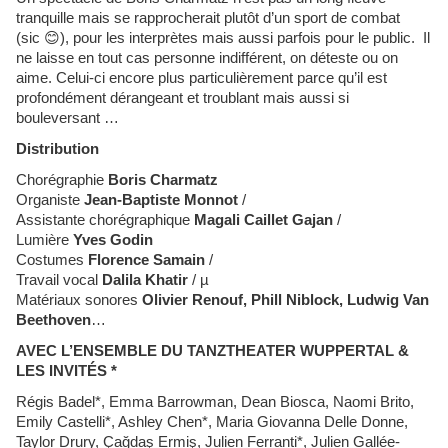
tranquille mais se rapprocherait plutôt d’un sport de combat
(sic
😊
), pour les interprètes mais aussi parfois pour le public. Il
ne laisse en tout cas personne indifférent, on déteste ou on
aime. Celui-ci encore plus particulièrement parce qu’il est
profondément dérangeant et troublant mais aussi si
bouleversant …
Distribution
Chorégraphie
Boris Charmatz
Organiste
Jean-Baptiste Monnot
/
Assistante chorégraphique
Magali Caillet Gajan
/
Lumière
Yves Godin
Costumes
Florence Samain
/
Travail vocal
Dalila Khatir
/ µ
Matériaux sonores
Olivier Renouf, Phill Niblock, Ludwig Van
Beethoven
…
AVEC L’ENSEMBLE DU TANZTHEATER WUPPERTAL &
LES INVITÉS *
Régis Badel*, Emma Barrowman, Dean Biosca, Naomi Brito,
Emily Castelli*, Ashley Chen*, Maria Giovanna Delle Donne,
Taylor Drury, Çağdaş Ermiş, Julien Ferranti*, Julien Gallée-