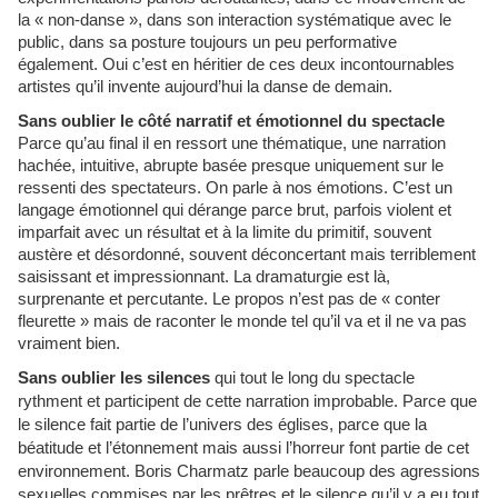
la « non-danse », dans son interaction systématique avec le
public, dans sa posture toujours un peu performative
également. Oui c’est en héritier de ces deux incontournables
artistes qu’il invente aujourd’hui la danse de demain.
Sans oublier le côté narratif et émotionnel du spectacle
Parce qu’au final il en ressort une thématique, une narration
hachée, intuitive, abrupte basée presque uniquement sur le
ressenti des spectateurs. On parle à nos émotions. C’est un
langage émotionnel qui dérange parce brut, parfois violent et
imparfait avec un résultat et à la limite du primitif, souvent
austère et désordonné, souvent déconcertant mais terriblement
saisissant et impressionnant. La dramaturgie est là,
surprenante et percutante. Le propos n’est pas de « conter
fleurette » mais de raconter le monde tel qu’il va et il ne va pas
vraiment bien.
Sans oublier les silences
qui tout le long du spectacle
rythment et participent de cette narration improbable. Parce que
le silence fait partie de l’univers des églises, parce que la
béatitude et l’étonnement mais aussi l’horreur font partie de cet
environnement. Boris Charmatz parle beaucoup des agressions
sexuelles commises par les prêtres et le silence qu’il y a eu tout