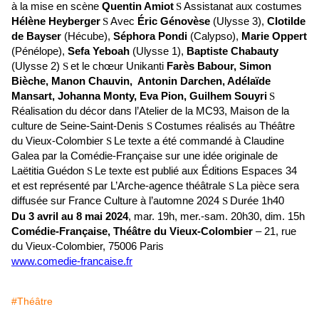
à la mise en scène
Quentin Amiot
Assistanat aux costumes
S
Hélène Heyberger
Avec
Éric Génovèse
(
Ulysse 3),
Clotilde
S
de Bayser
(
Hécube),
Séphora Pondi
(
Calypso),
Marie Oppert
(
Pénélope),
Sefa Yeboah
(
Ulysse 1),
Baptiste Chabauty
(
Ulysse 2)
et
le chœur Unikanti
Farès Babour, Simon
S
Bièche, Manon Chauvin,
Antonin Darchen, Adélaïde
Mansart, Johanna Monty, Eva Pion, Guilhem Souyri
S
Réalisation du décor dans l’Atelier de la MC93, Maison de la
culture de Seine-Saint-Denis
Costumes réalisés au Théâtre
S
du Vieux-Colombier
Le texte a été commandé à Claudine
S
Galea par la Comédie-Française sur une idée originale de
Laëtitia Guédon
Le texte est publié aux Éditions Espaces 34
S
et est représenté par L’Arche-agence théâtrale
La pièce sera
S
diffusée sur France Culture à l’automne 2024
Durée 1h40
S
Du 3 avril au 8 mai 2024
,
mar. 19h, mer.-sam. 20h30, dim. 15h
Comédie-Française, Théâtre du Vieux-Colombier
– 21, rue
du Vieux-Colombier, 75006 Paris
www.comedie-francaise.fr
#Théâtre