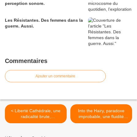
perception sonore.
Les Résistantes. Des femmes dans la
guerre. Aussi.
Commentaires
Ajouter un commentaire
< Liberté Cathédrale, une
Into the Hairy, paradoxe
radicalité brute,
improbable, une fluidité
dérangeante, sans
pleine de grâce et de
compromis – intronisation à
poésie pour exprimer la
toute volée de Boris
violence des rapports