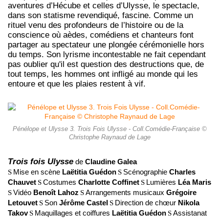
aventures d’Hécube et celles d’Ulysse, le spectacle,
dans son statisme revendiqué, fascine. Comme un
rituel venu des profondeurs de l’histoire ou de la
conscience où aèdes, comédiens et chanteurs font
partager au spectateur une plongée cérémonielle hors
du temps. Son lyrisme incontestable ne fait cependant
pas oublier qu'il est question des destructions que, de
tout temps, les hommes ont infligé au monde qui les
entoure et que les plaies restent à vif.
Pénélope et Ulysse 3. Trois Fois Ulysse - Coll.Comédie-Française ©
Christophe Raynaud de Lage
Trois fois Ulysse
de
Claudine Galea
Mise en scène
Laëtitia Guédon
Scénographie
Charles
S
S
Chauvet
Costumes
Charlotte Coffinet
Lumières
Léa Maris
S
S
Vidéo
Benoît Lahoz
Arrangements musicaux
Grégoire
S
S
Letouvet
Son
Jérôme Castel
Direction de chœur
Nikola
S
S
Takov
Maquillages et coiffures
Laëtitia Guédon
Assistanat
S
S