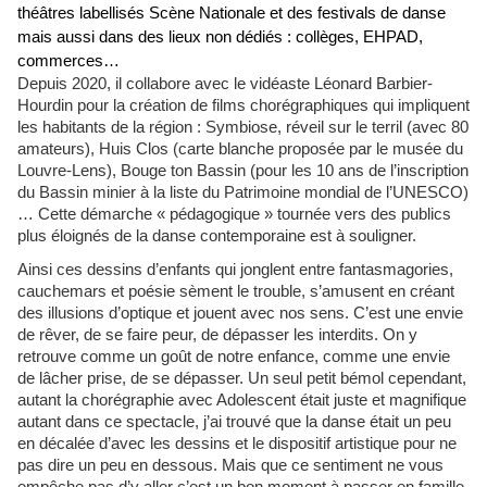
théâtres labellisés Scène Nationale et des festivals de danse
mais aussi dans des lieux non dédiés : collèges, EHPAD,
commerces…
Depuis 2020, il collabore avec le vidéaste Léonard Barbier-
Hourdin pour la création de films chorégraphiques qui impliquent
les habitants de la région : Symbiose, réveil sur le terril (avec 80
amateurs), Huis Clos
(carte blanche proposée par le musée du
Louvre-Lens), Bouge ton Bassin (pour les 10 ans de l’inscription
du Bassin minier à la liste du Patrimoine mondial de l’UNESCO)
… Cette démarche « pédagogique » tournée vers des publics
plus éloignés de la danse contemporaine est à souligner.
Ainsi ces dessins d’enfants qui jonglent entre fantasmagories,
cauchemars et poésie sèment le trouble, s’amusent en créant
des illusions d’optique et jouent avec nos sens. C’est une envie
de rêver, de se faire peur, de dépasser les interdits. On y
retrouve comme un goût de notre enfance, comme une envie
de lâcher prise, de se dépasser. Un seul petit bémol cependant,
autant la chorégraphie avec Adolescent était juste et magnifique
autant dans ce spectacle, j’ai trouvé que la danse était un peu
en décalée d’avec les dessins et le dispositif artistique pour ne
pas dire un peu en dessous. Mais que ce sentiment ne vous