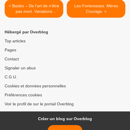
< Baùbo – De l’art de n’être
Les Forteresses. Mères
pas mort. Variations
Courage. >
oniriques et baroques sur le
thème de la Passion.
Hébergé par Overblog
Top articles
Pages
Contact
Signaler un abus
C.G.U.
Cookies et données personnelles
Préférences cookies
Voir le profil de sur le portail Overblog
Créer un blog sur Overblog