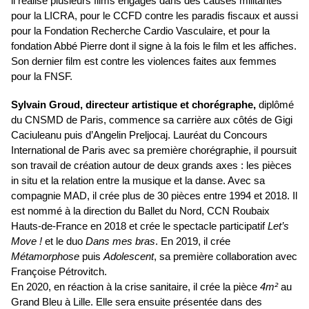
il réalise plusieurs films engagés dans des causes militantes
pour la LICRA, pour le CCFD contre les paradis fiscaux et aussi
pour la Fondation Recherche Cardio Vasculaire, et pour la
fondation Abbé Pierre dont il signe à la fois le film et les affiches.
Son dernier film est contre les violences faites aux femmes
pour la FNSF.
Sylvain Groud, directeur artistique et chorégraphe,
diplômé
du CNSMD de Paris, commence sa carrière aux côtés de Gigi
Caciuleanu puis d’Angelin Preljocaj. Lauréat du Concours
International de Paris avec sa première chorégraphie, il poursuit
son travail de création autour de deux grands axes : les pièces
in situ et la relation entre la musique et la danse. Avec sa
compagnie MAD, il crée plus de 30 pièces entre 1994 et 2018. Il
est nommé à la direction du Ballet du Nord, CCN Roubaix
Hauts-de-France en 2018 et crée le spectacle participatif
Let’s
Move !
et le duo
Dans mes bras
. En 2019, il crée
Métamorphose
puis
Adolescent
, sa première collaboration avec
Françoise Pétrovitch.
En 2020, en réaction à la crise sanitaire, il crée la pièce
4m²
au
Grand Bleu à Lille. Elle sera ensuite présentée dans des