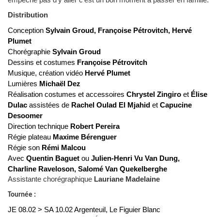
empêche pas d’y aller c’est un bon moment à passer en famille.
Distribution
Conception
Sylvain Groud, Françoise Pétrovitch, Hervé
Plumet
Chorégraphie
Sylvain Groud
Dessins et costumes
Françoise Pétrovitch
Musique, création vidéo
Hervé Plumet
Lumières
Michaël Dez
Réalisation costumes et accessoires
Chrystel Zingiro
et
Élise
Dulac
assistées de
Rachel Oulad El Mjahid
et
Capucine
Desoomer
Direction technique
Robert Pereira
Régie plateau
Maxime Bérenguer
Régie son
Rémi Malcou
Avec
Quentin Baguet
ou
Julien-Henri Vu Van Dung,
Charline Raveloson, Salomé Van Quekelberghe
Assistante chorégraphique
Lauriane Madelaine
Tournée :
JE 08.02 > SA 10.02 Argenteuil, Le Figuier Blanc