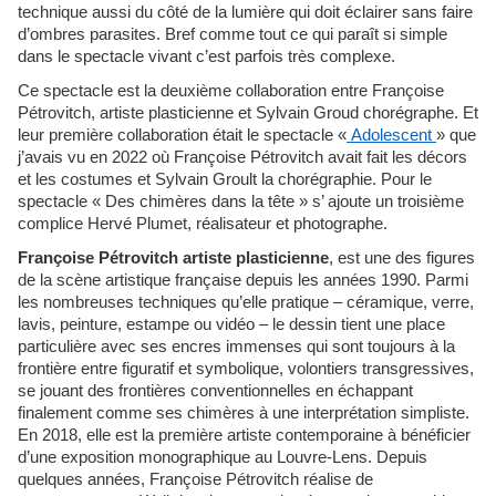
technique aussi du côté de la lumière qui doit éclairer sans faire
d’ombres parasites. Bref comme tout ce qui paraît si simple
dans le spectacle vivant c’est parfois très complexe.
Ce spectacle est la deuxième collaboration entre Françoise
Pétrovitch, artiste plasticienne et Sylvain Groud chorégraphe. Et
leur première collaboration était le spectacle «
Adolescent
» que
j’avais vu en 2022 où Françoise Pétrovitch avait fait les décors
et les costumes et Sylvain Groult la chorégraphie. Pour le
spectacle « Des chimères dans la tête » s’ ajoute un troisième
complice Hervé Plumet, réalisateur et photographe.
Françoise Pétrovitch artiste plasticienne
, est une des figures
de la scène artistique française depuis les années 1990. Parmi
les nom­breuses techniques qu’elle pratique – céramique, verre,
lavis, peinture, estampe ou vidéo – le dessin tient une place
particulière avec ses encres immenses qui sont toujours à la
frontière entre figuratif et symbolique, volontiers transgressives,
se jouant des frontières conventionnelles en échappant
finalement comme ses chimères à une interprétation simpliste.
En 2018, elle est la première artiste contemporaine à bénéficier
d’une exposition monographique au Louvre-Lens. Depuis
quelques années, Françoise Pétrovitch réa­lise de