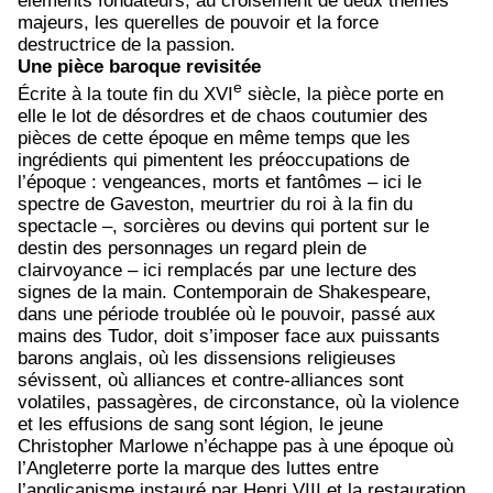
éléments fondateurs, au croisement de deux thèmes
majeurs, les querelles de pouvoir et la force
destructrice de la passion.
Une pièce baroque revisitée
e
Écrite à la toute fin du XVI
siècle, la pièce porte en
elle le lot de désordres et de chaos coutumier des
pièces de cette époque en même temps que les
ingrédients qui pimentent les préoccupations de
l’époque : vengeances, morts et fantômes – ici le
spectre de Gaveston, meurtrier du roi à la fin du
spectacle –, sorcières ou devins qui portent sur le
destin des personnages un regard plein de
clairvoyance – ici remplacés par une lecture des
signes de la main. Contemporain de Shakespeare,
dans une période troublée où le pouvoir, passé aux
mains des Tudor, doit s’imposer face aux puissants
barons anglais, où les dissensions religieuses
sévissent, où alliances et contre-alliances sont
volatiles, passagères, de circonstance, où la violence
et les effusions de sang sont légion, le jeune
Christopher Marlowe n’échappe pas à une époque où
l’Angleterre porte la marque des luttes entre
l’anglicanisme instauré par Henri VIII et la restauration