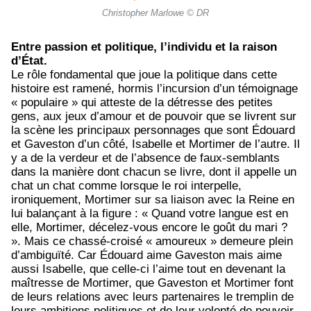
Christopher Marlowe © DR
Entre passion et politique, l’individu et la raison
d’État.
Le rôle fondamental que joue la politique dans cette
histoire est ramené, hormis l’incursion d’un témoignage
« populaire » qui atteste de la détresse des petites
gens, aux jeux d’amour et de pouvoir que se livrent sur
la scène les principaux personnages que sont Édouard
et Gaveston d’un côté, Isabelle et Mortimer de l’autre. Il
y a de la verdeur et de l’absence de faux-semblants
dans la manière dont chacun se livre, dont il appelle un
chat un chat comme lorsque le roi interpelle,
ironiquement, Mortimer sur sa liaison avec la Reine en
lui balançant à la figure :
« Quand votre langue est en
elle, Mortimer, décelez-vous encore le goût du mari ?
»
. Mais ce chassé-croisé « amoureux » demeure plein
d’ambiguïté. Car Édouard aime Gaveston mais aime
aussi Isabelle, que celle-ci l’aime tout en devenant la
maîtresse de Mortimer, que Gaveston et Mortimer font
de leurs relations avec leurs partenaires le tremplin de
leurs ambitions politiques et de leur volonté de pouvoir.