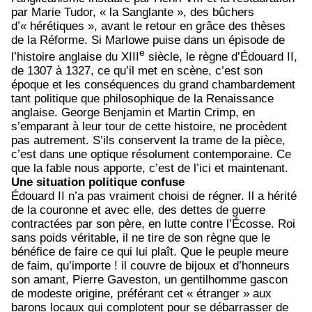
par Marie Tudor, « la Sanglante », des bûchers
d’« hérétiques », avant le retour en grâce des thèses
de la Réforme. Si Marlowe puise dans un épisode de
e
l’histoire anglaise du XIII
siècle, le règne d’Édouard II,
de 1307 à 1327, ce qu’il met en scène, c’est son
époque et les conséquences du grand chambardement
tant politique que philosophique de la Renaissance
anglaise. George Benjamin et Martin Crimp, en
s’emparant à leur tour de cette histoire, ne procèdent
pas autrement. S’ils conservent la trame de la pièce,
c’est dans une optique résolument contemporaine. Ce
que la fable nous apporte, c’est de l’ici et maintenant.
Une situation politique confuse
Édouard II n’a pas vraiment choisi de régner. Il a hérité
de la couronne et avec elle, des dettes de guerre
contractées par son père, en lutte contre l’Écosse. Roi
sans poids véritable, il ne tire de son règne que le
bénéfice de faire ce qui lui plaît. Que le peuple meure
de faim, qu’importe ! il couvre de bijoux et d’honneurs
son amant, Pierre Gaveston, un gentilhomme gascon
de modeste origine, préférant cet « étranger » aux
barons locaux qui complotent pour se débarrasser de