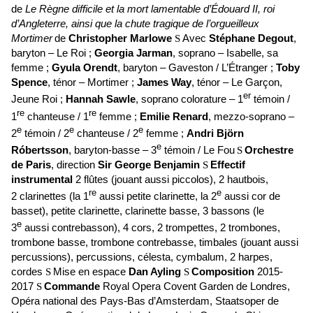
de
Le Règne difficile et la mort lamentable d’Édouard II, roi
d’Angleterre, ainsi que la chute tragique de l’orgueilleux
Mortimer
de
Christopher Marlowe
Avec
Stéphane Degout
,
S
baryton – Le Roi ;
Georgia Jarman
, soprano – Isabelle, sa
femme ;
Gyula Orendt
, baryton – Gaveston / L’Étranger ;
Toby
Spence
, ténor – Mortimer ;
James Way
, ténor – Le Garçon,
er
Jeune Roi ;
Hannah Sawle
, soprano colorature – 1
témoin /
re
re
1
chanteuse / 1
femme ;
Emilie Renard
, mezzo-soprano –
e
e
e
2
témoin / 2
chanteuse / 2
femme ;
Andri Björn
e
Róbertsson
, baryton-basse – 3
témoin / Le Fou
Orchestre
S
de Paris
, direction
Sir George Benjamin
Effectif
S
instrumental
2 flûtes (jouant aussi piccolos), 2 hautbois,
re
e
2 clarinettes (la 1
aussi petite clarinette, la 2
aussi cor de
basset), petite clarinette, clarinette basse, 3 bassons (le
e
3
aussi contrebasson), 4 cors, 2 trompettes, 2 trombones,
trombone basse, trombone contrebasse, timbales (jouant aussi
percussions), percussions, célesta, cymbalum, 2 harpes,
cordes
Mise en espace
Dan Ayling
Composition
2015-
S
S
2017
Commande
Royal Opera Covent Garden de Londres,
S
Opéra national des Pays-Bas d’Amsterdam, Staatsoper de