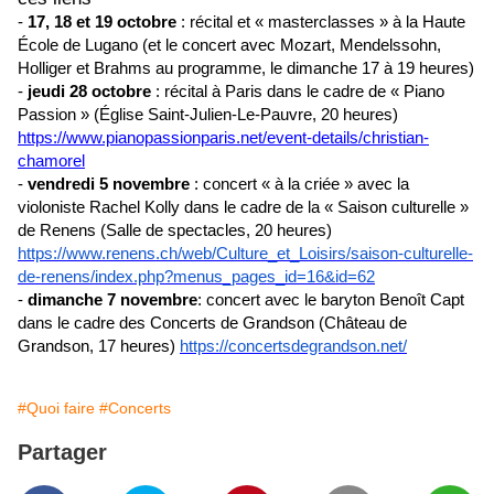
-
17, 18 et 19 octobre
: récital et « masterclasses » à la Haute
École de Lugano (et le concert avec Mozart, Mendelssohn,
Holliger et Brahms au programme, le dimanche 17 à 19 heures)
-
jeudi 28 octobre
: récital à Paris dans le cadre de « Piano
Passion » (Église Saint-Julien-Le-Pauvre, 20 heures)
https://www.pianopassionparis.net/event-details/christian-
chamorel
-
vendredi 5 novembre
: concert « à la criée » avec la
violoniste Rachel Kolly dans le cadre de la « Saison culturelle »
de Renens (Salle de spectacles, 20 heures)
https://www.renens.ch/web/Culture_et_Loisirs/saison-culturelle-
de-renens/index.php?menus_pages_id=16&id=62
-
dimanche 7 novembre
: concert avec le baryton Benoît Capt
dans le cadre des Concerts de Grandson (Château de
Grandson, 17 heures)
https://concertsdegrandson.net/
#Quoi faire
#Concerts
Partager