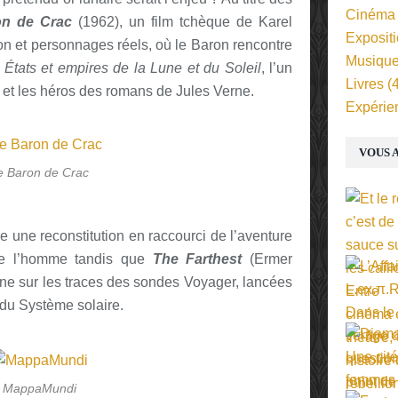
Cinéma
on de Crac
(1962), un film tchèque de Karel
Exposit
n et personnages réels, où le Baron rencontre
Musiqu
s
États et empires de la Lune et du Soleil
, l’un
Livres
(4
, et les héros des romans de Jules Verne.
Expérie
VOUS A
e Baron de Crac
re une reconstitution en raccourci de l’aventure
 de l’homme tandis que
The Farthest
(Ermer
ne sur les traces des sondes Voyager, lancées
 du Système solaire.
MappaMundi