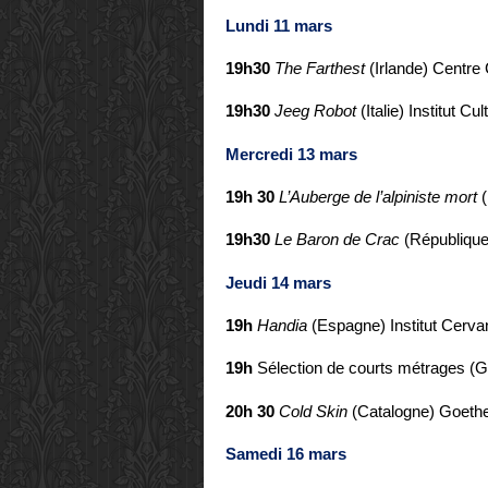
Lundi 11 mars
19h30
The Farthest
(Irlande)
Centre C
19h30
Jeeg Robot
(Italie)
Institut Cult
Mercredi 13 mars
19h 30
L’Auberge de l’alpiniste mort
19h30
Le Baron de Crac
(Républiqu
Jeudi 14 mars
19h
Handia
(Espagne)
Institut Cerva
19h
Sélection de courts métrages
(G
20h 30
Cold Skin
(Catalogne)
Goethe-
Samedi 16 mars