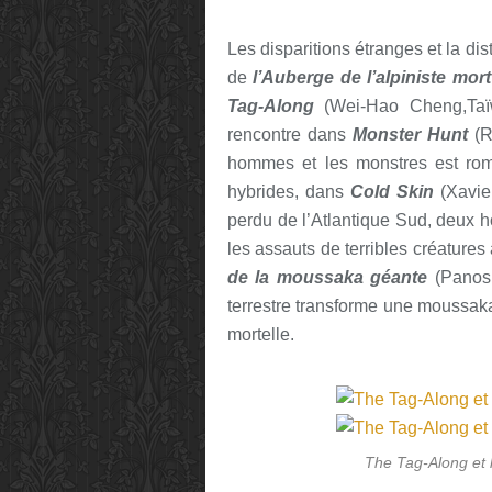
Les disparitions étranges et la di
de
l’Auberge de l’alpiniste mort
Tag-Along
(Wei-Hao Cheng,Taïw
rencontre dans
Monster Hunt
(R
hommes et les monstres est ro
hybrides, dans
Cold Skin
(Xavier
perdu de l’Atlantique Sud, deux 
les assauts de terribles créatures
de la moussaka géante
(Panos 
terrestre transforme une moussak
mortelle.
The Tag-Along et 