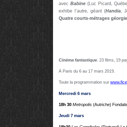
avec
Babine
(Luc Picard, Québec
exhibe l’autre, géant (
Handia
, 
Quatre courts-métrages géorgi
Cinéma fantastique
. 23 films, 19 p
À Paris du 6 au 17 mars 2019.
Toute la programmation sur
www.fice
Mercredi 6 mars
18h 30
Metropolis
(Autriche)
Fondat
Jeudi 7 mars
18h30
Les Cannibales
(Portugal)
Le 