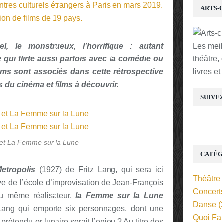
ARTS-
turel, le monstrueux, l’horrifique : autant
Les mei
 qui flirte aussi parfois avec la comédie ou
théâtre,
ilms sont associés dans cette rétrospective
livres e
 du cinéma et films à découvrir.
SUIVE
 et La Femme sur la Lune
CATÉG
etropolis
(1927) de Fritz Lang, qui sera ici
Théâtre
 de l’école d’improvisation de Jean-François
Concert
du même réalisateur,
la Femme sur la Lune
Danse
(
 Lang qui emporte six personnages, dont une
Quoi Fa
rétendu or lunaire serait l’enjeu ? Au titre des