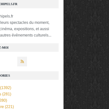
CHIPELS.FR
lleurs spectacles du moment,
 cinéma, expositions, et aussi
t autres évènements culturels...
Z-MOI
ORIES
(1392)
s
(281)
280)
ire
(221)