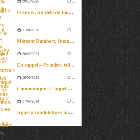
29/10/2025
…
Franz K. Au-delà du biopic, la vision très personnelle et habitée d’Agnieszka Holland sur Kafka.
11/04/2026
…
Moment Rambert. Quand la langue se fait incandescence.
20/09/2024
…
En rappel – Première édition d’un festival des compagnies émergentes franciliennes.
19/09/2024
…
Communiqué : L’appel de Paris pour la paix au Proche-Orient lancé par des militants pacifistes palestiniens et israéliens lancé par les Guerrières de la Paix au Théâtre de la Colline
17/09/2024
…
Appel à candidatures pour les Présentations de Projets de Création cirque de la Biennale Internationale des Arts du Cirque.