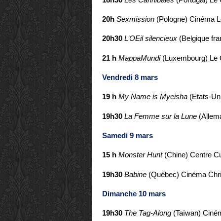
20h
Sexmission
(Pologne)
Cinéma L
20h30
L’OEil silencieux
(Belgique fr
21 h
MappaMundi
(Luxembourg)
Le 
Vendredi 8 mars
19 h
My Name is Myeisha
(Etats-Un
19h30
La Femme sur la Lune
(Alle
Samedi 9 mars
15 h
Monster Hunt
(Chine)
Centre Cu
19h30
Babine
(Québec)
Cinéma Chri
Dimanche 10 mars
19h30
The Tag-Along
(Taïwan)
Ciném