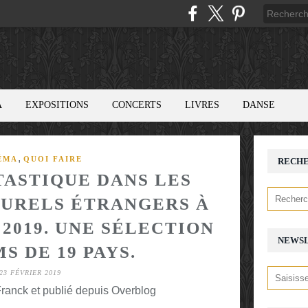
A
EXPOSITIONS
CONCERTS
LIVRES
DANSE
,
ÉMA
QUOI FAIRE
RECH
TASTIQUE DANS LES
URELS ÉTRANGERS À
 2019. UNE SÉLECTION
NEWS
S DE 19 PAYS.
23 FÉVRIER 2019
ranck et publié depuis Overblog