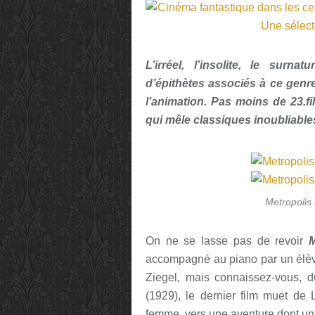
L’irréel, l’insolite, le surna
d’épithètes associés à ce genre
l’animation. Pas moins de 23.f
qui mêle classiques inoubliables
Metropolis
On ne se lasse pas de revoir
M
accompagné au piano par un élève
Ziegel, mais connaissez-vous, 
(1929), le dernier film muet de
femme, vers une aventure dont un p