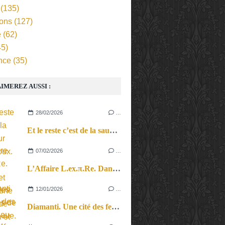
(135)
ions
(127)
e
(62)
5)
nce
(35)
IMEREZ AUSSI :
28/02/2026
…
Et le reste c’est de la sauce sur les cailloux. Entre cinéma et théâtre, une histoire de rébellion et de résistance.
07/02/2026
…
L’Affaire L.ex.π.Re. Dans le vertige des questions de point de vue.
12/01/2026
…
Diamanti. Une cité des femmes au pays de la couture et du costume.