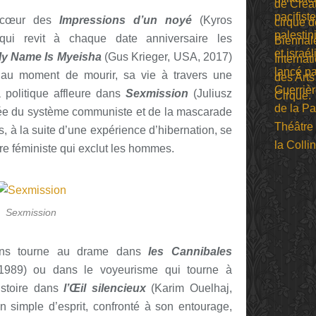
u cœur des
Impressions d’un noyé
(Kyros
qui revit à chaque date anniversaire les
y Name Is Myeisha
(Gus Krieger, USA, 2017)
au moment de mourir, sa vie à travers une
politique affleure dans
Sexmission
(Juliusz
sée du système communiste et de la mascarade
, à la suite d’une expérience d’hibernation, se
re féministe qui exclut les hommes.
Sexmission
ains tourne au drame dans
les Cannibales
 1989) ou dans le voyeurisme qui tourne à
istoire dans
l’Œil silencieux
(Karim Ouelhaj,
n simple d’esprit, confronté à son entourage,