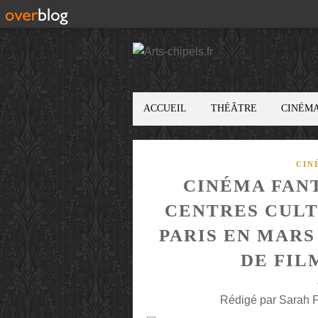
ACCUEIL
THÉÂTRE
CINÉM
CIN
CINÉMA FAN
CENTRES CULT
PARIS EN MARS
DE FILM
Rédigé par Sarah F