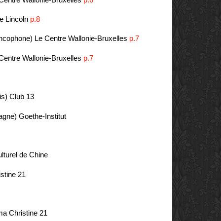
e Lincoln
p.8
ancophone)
Le Centre Wallonie-Bruxelles
p.7
Centre Wallonie-Bruxelles
p.7
is)
Club 13
magne)
Goethe-Institut
lturel de Chine
stine 21
a Christine 21