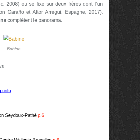
, 2008) ou se fixe sur deux frères dont l’un
Jon Garaño et Altor Arregui, Espagne, 2017).
ens
complètent le panorama.
Babine
ays
p.info
ion Seydoux-Pathé
p.6
Centre Wallonie-Bruxelles
p.6