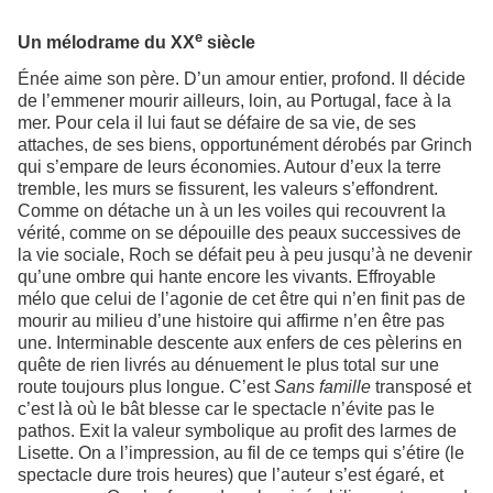
e
Un mélodrame du XX
siècle
Énée aime son père. D’un amour entier, profond. Il décide
de l’emmener mourir ailleurs, loin, au Portugal, face à la
mer. Pour cela il lui faut se défaire de sa vie, de ses
attaches, de ses biens, opportunément dérobés par Grinch
qui s’empare de leurs économies. Autour d’eux la terre
tremble, les murs se fissurent, les valeurs s’effondrent.
Comme on détache un à un les voiles qui recouvrent la
vérité, comme on se dépouille des peaux successives de
la vie sociale, Roch se défait peu à peu jusqu’à ne devenir
qu’une ombre qui hante encore les vivants. Effroyable
mélo que celui de l’agonie de cet être qui n’en finit pas de
mourir au milieu d’une histoire qui affirme n’en être pas
une. Interminable descente aux enfers de ces pèlerins en
quête de rien livrés au dénuement le plus total sur une
route toujours plus longue. C’est
Sans famille
transposé et
c’est là où le bât blesse car le spectacle n’évite pas le
pathos. Exit la valeur symbolique au profit des larmes de
Lisette. On a l’impression, au fil de ce temps qui s’étire (le
spectacle dure trois heures) que l’auteur s’est égaré, et