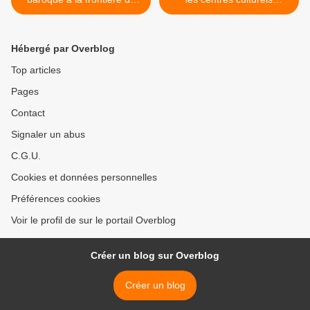
cirque, de la danse et du
étrangers à Paris en mars
théâtre.
2019. Une sélection de
films de 19 pays. >
Hébergé par Overblog
Top articles
Pages
Contact
Signaler un abus
C.G.U.
Cookies et données personnelles
Préférences cookies
Voir le profil de sur le portail Overblog
Créer un blog sur Overblog
Créer un blog