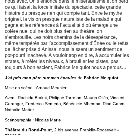
nous avec. On s’enfonce dans le misérabilisme et on perd
ce qui faisait la force initiale du spectacle, cette grande
histoire du presque rien qui compte tant. Entre le mythe
originel, la vision presque naturaliste de la maladie qui
gagne et les références à l’actualité d’où émerge une
colère nue, qui ne doit plus rien au théâtre, on
s’embrouille. Les noirs chemins de la désespérance,
même tempérés par l’accomplissement d’Énée ou le refus
de lâcher prise d’Anissa, nous laissent un sentiment de
pot-pourri inachevé. À vouloir trop en dire, à accumuler les
strates, à mêler les niveaux, à brouiller les pistes, pas
toujours à bon escient, Fabrice Melquiot nous a perdus…
J’ai pris mon père sur mes épaules
de
Fabrice Melquiot
Mise en scène : Arnaud Meunier
Avec : Rachida Brakni, Philippe Torreton, Maurin Ollès, Vincent
Garanger, Frederico Semedo, Bénédicte Mbemba, Riad Gahmi,
Nathalie Matter.
Scénographie : Nicolas Marie
Théâtre du Rond-Point
, 2 bis avenue Franklin-Roosevelt –