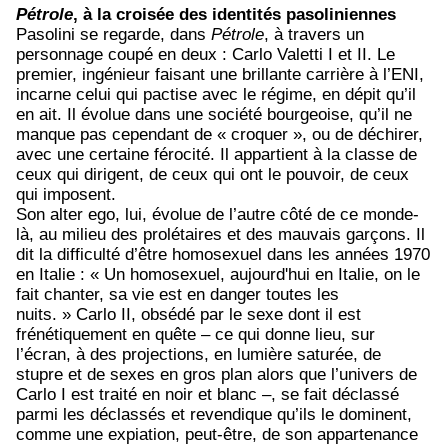
Pétrole
, à la croisée des identités pasoliniennes
Pasolini se regarde, dans
Pétrole
, à travers un
personnage coupé en deux : Carlo Valetti I et II. Le
premier, ingénieur faisant une brillante carrière à l’ENI,
incarne celui qui pactise avec le régime, en dépit qu’il
en ait. Il évolue dans une société bourgeoise, qu’il ne
manque pas cependant de « croquer », ou de déchirer,
avec une certaine férocité. Il appartient à la classe de
ceux qui dirigent, de ceux qui ont le pouvoir, de ceux
qui imposent.
Son alter ego, lui, évolue de l’autre côté de ce monde-
là, au milieu des prolétaires et des mauvais garçons. Il
dit la difficulté d’être homosexuel dans les années 1970
en Italie : « Un homosexuel, aujourd'hui en Italie, on le
fait chanter, sa vie est en danger toutes les
nuits. » Carlo II, obsédé par le sexe dont il est
frénétiquement en quête – ce qui donne lieu, sur
l’écran, à des projections, en lumière saturée, de
stupre et de sexes en gros plan alors que l’univers de
Carlo I est traité en noir et blanc –, se fait déclassé
parmi les déclassés et revendique qu’ils le dominent,
comme une expiation, peut-être, de son appartenance