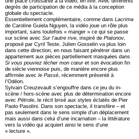
une place croissante à la vidéo, en
live
. Avec différents
degrés de participation de ce média à la conception
globale du spectacle.
Essentiellement complémentaire, comme dans
Lacrima
de Caroline Guiela Nguyen, la vidéo joue un rôle plus
important, sans toutefois « manger » ce qui se passe
sur scène avec
Sur l’autre rive
, inspiré de
Platonov
,
proposé par Cyril Teste. Julien Gosselin va plus loin
dans cette direction, en nous faisant pénétrer dans un
appartement aux pièces partiellement masquées dans
Si vous pouviez lécher mon cœur
et son évocation fin
de siècle viennoise puis, de manière encore plus
affirmée avec
le Passé
, récemment présenté à
l’Odéon.
Sylvain Creuzevault s’engouffre dans ce jeu du in-
scène / hors-scène avec plus de détermination encore
avec
Pétrole
, le récit brisé aux styles éclatés de Pier
Paolo Pasolini. Dans son spectacle, il transfère – et
pas seulement dans le sens simple d’un déplacement
mais aussi dans celui d’une incarnation – la littérature
vers la vidéo qui acquiert ainsi le sens d’une
« lecture ».