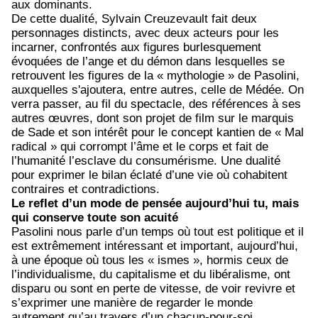
aux dominants.
De cette dualité, Sylvain Creuzevault fait deux
personnages distincts, avec deux acteurs pour les
incarner, confrontés aux figures burlesquement
évoquées de l’ange et du démon dans lesquelles se
retrouvent les figures de la « mythologie » de Pasolini,
auxquelles s'ajoutera, entre autres, celle de Médée. On
verra passer, au fil du spectacle, des références à ses
autres œuvres, dont son projet de film sur le marquis
de Sade et son intérêt pour le concept kantien de « Mal
radical » qui corrompt l’âme et le corps et fait de
l’humanité l’esclave du consumérisme. Une dualité
pour exprimer le bilan éclaté d’une vie où cohabitent
contraires et contradictions.
Le reflet d’un mode de pensée aujourd’hui tu, mais
qui conserve toute son acuité
Pasolini nous parle d’un temps où tout est politique et il
est extrêmement intéressant et important, aujourd’hui,
à une époque où tous les « ismes », hormis ceux de
l’individualisme, du capitalisme et du libéralisme, ont
disparu ou sont en perte de vitesse, de voir revivre et
s’exprimer une manière de regarder le monde
autrement qu’au travers d’un chacun-pour-soi