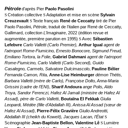
Pétrole
d’après
Pier
Paolo Pasolini
Création collective
Adaptation et mise en scène
Sylvain
S
S
Creuzevault
Texte français
René de Ceccatty
tiré de Pier
S
Paolo Pasolini,
Pétrole
, traduit de l’italien par René de Ceccatty,
Gallimard, collection
L’Imaginaire
, 2022 (édition revue et
augmentée, première parution en 1995)
Avec
Sébastien
S
Lefebvre
Carlo Valletti (Carlo Premier),
Arthur Igual
agent de
l’aéroport Rome-Fiumicino, Ernesto Bonocore, Sigmund Freud,
Emiliano Tortora, la Folie
,
Gabriel Dahmani
agent de l’aéroport
Rome-Fiumicino, Carlo Valletti (Carlo Second), Guido
Casalegno, Carmelo, Salvatore Dulcimascolo
,
Pauline Bélier
Fernanda Camon, Rita,
Anne-Lise Heimburger
démon Thétis,
Barbara Valletti (mère de Carlo), Françoise Dolto, Anna-Maria
Grissini (cadre de l’ENI)
,
Sharif Andoura
ange Polis, Aldo
Troya, Sandor Ferenczi, Hafez Al Jamali (ministre de Hafez Al
Assad), père de Carlo Valletti
,
Boutaïna El Fekkak
Giulia
Leopardi, Médée (fille d’Abdallah III), Anissa Al Assad (sœur de
Hafez Al Assad)
,
Pierre-Félix Gravière
Giulio Andreotti,
Abdallah III (cheikh du Koweït), Jacques Lacan, l’État
S
Scénographie
Jean-Baptiste Bellon, Valentine Lê
Lumière
S