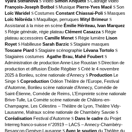
Vyara Stefanova
Vidéo
Simon Anquetil
Cadrage vidéo
S
S
François-Joseph Botbol
Musique
Pierre-Yves Macé
Son
S
S
Loïc Waridel
Costumes
Constant Chiassai-Poli
Masques
S
S
Loïc Nébréda
Maquillage, perruques
Mityl Brimeur
S
S
Assistanat à la mise en scène
Émilie Hériteau, Ivan Marquez
Régie générale, régie plateau
Clément Casazza
Régie
S
S
plateau accessoires
Camille Menet
Régie lumière
Lison
S
Royet
Habilleuse
Sarah Barzic
Stagiaire masques
S
S
Toscane Piard
Stagiaire scénographie
Lévana Tortolo
S
S
Stagiaires costumes
Agathe Brau, Mahë Foubert
S
Administration de production Anne-Lise Roustan
Direction de
S
production et diffusion Élodie Régibier
Créé le 4 novembre
S
2025 à Bonlieu, scène nationale d’Annecy
Production
Le
S
Singe
Coproduction
Odéon Théâtre de l’Europe, Festival
S
d’Automne, Bonlieu scène nationale d’Annecy, Comédie de
Saint-Étienne, Comédie de Reims, L’Empreinte scène nationale
Brive-Tulle, La Comète scène nationale de Châlons-en-
Champagne, Les Célestins – Théâtre de Lyon, Théâtre Vidy-
Lausanne, Malraux scène nationale de Chambéry Savoie
S
Coréalisation
Festival d’Automne
Dans le cadre
du Projet
S
Interreg franco-suisse n°20919 – LACS – Annecy-Chambéry-
Besançon-Genève-Lausanne
Avec le soutien
du Théâtre du
S