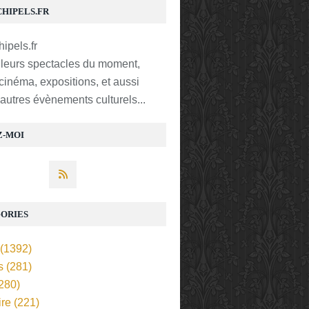
CHIPELS.FR
lleurs spectacles du moment,
 cinéma, expositions, et aussi
t autres évènements culturels...
Z-MOI
ORIES
(1392)
s
(281)
280)
ire
(221)