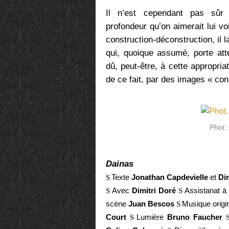
Il n’est cependant pas sûr q
profondeur qu’on aimerait lui vo
construction-déconstruction, il l
qui, quoique assumé, porte atte
dû, peut-être, à cette appropria
de ce fait, par des images « co
Phot.
Dainas
Texte
Jonathan Capdevielle
et
Dim
S
Avec
Dimitri Doré
Assistanat à
S
S
scène
Juan Bescos
Musique origi
S
Court
Lumière
Bruno Faucher
S