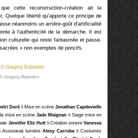
ue cette reconstruction-création ait la
ir. Quelque liberté qu’apporte ce principe de
aisse néanmoins un arrière-goût d'artificialité
inte à l'authenticité de la démarche.
Il est
tion culturelle qui reste fantasmée et passe,
nsacrées » non exemptes de poncifs.
 © Gregory Batardon
itri Doré
Mise en scène
Jonathan Capdevielle
S
 la mise en scène
Jade Maignan
Stage mise en
S
nale
Jennifer Eliz Hutt
Création sonore
Vanessa
S
Assistanat lumière
Alexy Carruba
Costumes
S
S