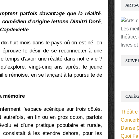
ARTS-
mptent parfois davantage que la réalité.
le comédien d’origine lettone Dimitri Doré,
Les mei
Capdevielle.
théâtre,
 dix-huit mois dans le pays où on est né, en
livres e
on éprouve le désir de se reconnecter à une
le temps d'avoir une réalité dans notre vie ?
SUIVE
u’explore, vingt-cinq ans après, le jeune
ille rémoise, en se lançant à la poursuite de
la mémoire
CATÉG
nferment l’espace scénique sur trois côtés.
Théâtre
autrefois, en lin ou en gros coton, parfois
Concert
volu et d’une pratique populaire et rurale,
Danse
(
i consistait à les étendre dehors, pour les
Quoi Fa