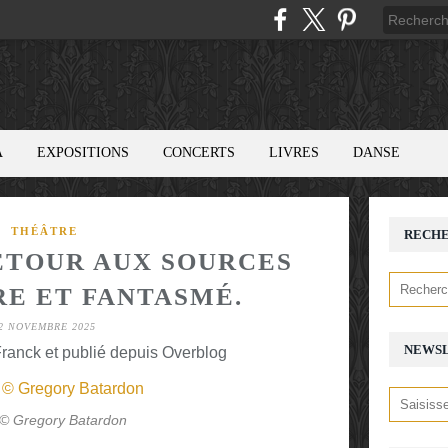
A
EXPOSITIONS
CONCERTS
LIVRES
DANSE
THÉÂTRE
RECH
RETOUR AUX SOURCES
RE ET FANTASMÉ.
2 NOVEMBRE 2025
NEWS
ranck et publié depuis Overblog
 © Gregory Batardon