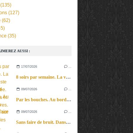
(135)
ions
(127)
e
(62)
5)
nce
(35)
IMEREZ AUSSI :
17/07/2026
…
8 soirs par semaine. La vie d’artiste en tournée. Ses joies et ses galères.
09/07/2026
…
Par les bouches. Au bord des lèvres et sur le bout des langues.
09/07/2026
…
Sans faire de bruit. Dans le microcosme du quotidien, l’exploration théâtrale de la perception sonore.