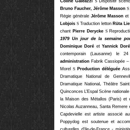
Coline Galeazzi
Dispositif scé
S
Bruno Faucher, Jérôme Masson
S
Régie générale
Jérôme Masson
et
Lobjois
Traduction letton
Rūta Li
S
chant
Pierre Derycke
Reproduct
S
1979 Un jour de la semaine po
Dominique Doré
et
Yannick Dor
contemporain (Lausanne) le 2
administration
Fabrik Cassiopée – 
Morel
Production déléguée
Asso
S
Dramatique National de Gennevi
Dramatique National, Théâtre Sai
Quinconces L’Espal Scène national
la Maison des Métallos (Paris) et
Nicolas Auzanneau, Santa Remere et 
Capdevielle est artiste associé 
Poppydog est soutenue et accompa
culturelles d'Ile-de-France - minis