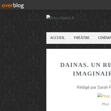
ACCUEIL
THÉÂTRE
CINÉM
DAINAS. UN 
IMAGINAI
1
Rédigé par Sarah F
Phot.