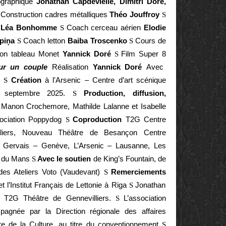
nographique
Jonathan Capdevielle, Dimitri Doré,
Construction cadres métalliques
Théo Jouffroy
S
Léa Bonhomme
Coach cerceau aérien
Elodie
S
epiņa
Coach letton
Baiba Troscenko
Cours de
S
S
ion tableau Monet
Yannick Doré
Film Super 8
S
ur un couple
Réalisation
Yannick Doré
Avec
é
Création
à l'Arsenic – Centre d’art scénique
S
4 septembre 2025.
Production, diffusion,
S
Manon Crochemore, Mathilde Lalanne et Isabelle
ciation Poppydog
Coproduction
T2G Centre
S
lliers, Nouveau Théâtre de Besançon Centre
nt Gervais – Genève, L’Arsenic – Lausanne, Les
e du Mans
Avec le soutien
de King’s Fountain, de
S
 des Ateliers Voto (Vaudevant)
Remerciements
S
l’Institut Français de Lettonie à Riga
Jonathan
S
au T2G Théâtre de Gennevilliers.
L’association
S
gnée par la Direction régionale des affaires
tère de la Culture, au titre du conventionnement
S