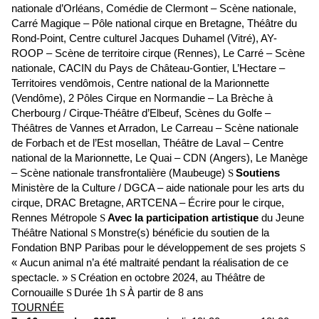
nationale d’Orléans, Comédie de Clermont – Scène nationale,
Carré Magique – Pôle national cirque en Bretagne, Théâtre du
Rond-Point, Centre culturel Jacques Duhamel (Vitré), AY-
ROOP – Scène de territoire cirque (Rennes), Le Carré – Scène
nationale, CACIN du Pays de Château-Gontier, L’Hectare –
Territoires vendômois, Centre national de la Marionnette
(Vendôme), 2 Pôles Cirque en Normandie – La Brèche à
Cherbourg / Cirque-Théâtre d’Elbeuf, Scènes du Golfe –
Théâtres de Vannes et Arradon, Le Carreau – Scène nationale
de Forbach et de l’Est mosellan, Théâtre de Laval – Centre
national de la Marionnette, Le Quai – CDN (Angers), Le Manège
– Scène nationale transfrontalière (Maubeuge)
Soutiens
S
Ministère de la Culture / DGCA – aide nationale pour les arts du
cirque, DRAC Bretagne, ARTCENA – Écrire pour le cirque,
Rennes Métropole
Avec la participation artistique
du Jeune
S
Théâtre National
Monstre(s) bénéficie du soutien de la
S
Fondation BNP Paribas pour le développement de ses projets
S
« Aucun animal n’a été maltraité pendant la réalisation de ce
spectacle. »
Création en octobre 2024, au Théâtre de
S
Cornouaille
Durée 1h
À partir de 8 ans
S
S
TOURNÉE