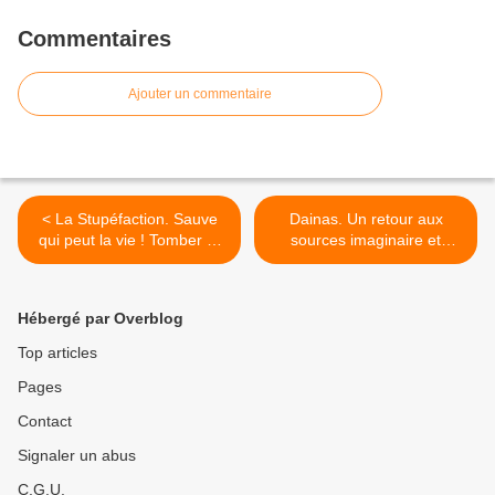
Commentaires
Ajouter un commentaire
< La Stupéfaction. Sauve
Dainas. Un retour aux
qui peut la vie ! Tomber et
sources imaginaire et
rebondir, s’effondrer et se
fantasmé. >
reconstruire, quelques
exemples parmi d’autres…
Hébergé par Overblog
Top articles
Pages
Contact
Signaler un abus
C.G.U.