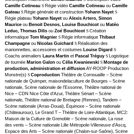
Camille Cotineau
Régie vidéo
Camille Cotineau
ou
Camille
S
Gateau
Régie générale et construction
Yohann Nayet
S
S
Régie plateau
Yohann Nayet
ou
Alexis Artero, Simon
Maurice
ou
Benoit Desnos, Louise Bouchicot
ou
Matéo
Leduc, Thomas Dilis
ou
Zoé Bouchicot
Création
S
informatique
Tom Magnier
Régie informatique
Thibaut
S
Champagne
ou
Nicolas Guichard
Réalisation des
S
marionnettes, accessoires et costumes
Louise Digard
S
Coachs animaliers
Laura Martin
et
Pascal Tréguy
Logistique
S
de tournée
Marion Galon
ou
Célia Kwaniewski
Montage de
S
production, administration et diffusion
AY-ROOP Production
Monstre(s)
Coproduction
Théâtre de Cornouaille – Scène
S
nationale de Quimper, maisondelaculture de Bourges – Scène
nationale, Scène nationale de l’Essonne, Théâtre national de
Nice – CDN Nice Côte d’Azur, Théâtre Sénart – Scène
nationale, Théâtre national de Bretagne (Rennes), Tandem –
Scène nationale (Arras-Douai), Équinoxe – Scène nationale
(Châteauroux), Le Grand T – Théâtre de Loire-Atlantique, MC2:
Maison de la Culture de Grenoble – Scène nationale, La rose
des vents – Scène nationale Lille Métropole-Villeneuve d’Ascq,
Espace des Arts – Scène nationale (Chalon-sur-Saône), Scène