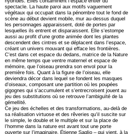
hybrides. Elles contaminent l’espace entier du
spectacle. La haute paroi aux motifs vaguement
végétaux qui occupait dans la pénombre tout le fond de
scène au début devient mobile, mur au-dessus duquel
les personnages apparaissent, doté de portes par
lesquelles ils entrent et disparaissent. Elle s’estompe
aussi au profit d’une grotte animée dont les plantes
descendent des cintres et se déplacent dans l’espace,
créant un univers mouvant qui efface les frontières.
C’est dans cet espace du dedans, matrice de la Nature
en même temps que ventre maternel et espace de
mémoire, que l’oiseau prendra son envol pour la
première fois. Quant à la figure de l’oiseau, elle
deviendra décor dans lequel se fondent les masques
d’oiseaux, composant une partition où les poupées
gigognes qui s’accumulent et s’entrecroisent jouent au
jeu des substitutions où se retrouve l’ambiguïté de la
gémellité.
Ce jeu des échelles et des transformations, au-delà de
sa réalisation virtuose et des rêveries qu’il suscite sur
le simple, le double et le multiple et sur la place de
l’homme dans la nature est avant tout une porte
ouverte sur l’imaginaire. Étienne Saglio – qui vient, à la