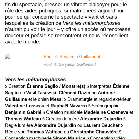
fin du spectacle, dresser un vibrant plaidoyer pour le
rôle des aides publiques, si malmenées aujourd’hui
pour ce qui concerne le spectacle vivant et sans
lesquelles la création de
Vers les métamorphoses
n’aurait pu voir le jour – y offre un accès où tendresse,
douceur et poésie se rencontrent et nous réconcilient
avec le monde.
Phot. © Benjamin Guillement
Vers les métamorphoses
Création
Étienne Saglio / Monstre(s)
Interprètes
Étienne
S
S
Saglio
ou
Vasil Tasevski, Clément Dazin
ou
Antoine
Guillaume
et le chien
Messi
Dramaturgie et regard extérieur
S
Valentine Losseau
et
Raphaël Navarro
Scénographie
S
Benjamin Gabrié
Création musicale
Madeleine Cazenave
et
S
Thomas Watteau
Création lumière
Alexandre Dujardin
S
S
Régie lumière
Alexandre Dujardin
ou
Laurent Beucher
S
Régie son
Thomas Watteau
ou
Christophe Chauvière
S
Conception machinerie
Simon Maurice
Conception vidéo
S