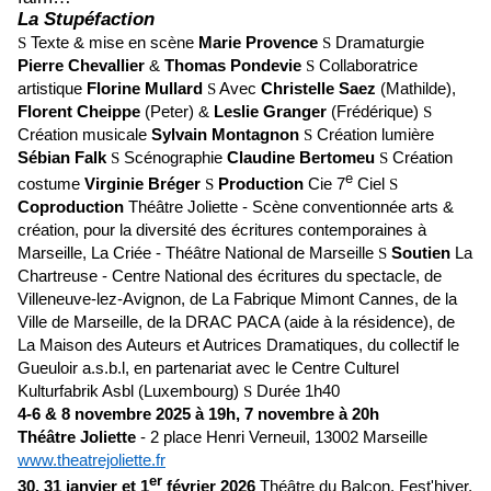
La Stupéfaction
Texte & mise en scène
Marie Provence
Dramaturgie
S
S
Pierre Chevallier
&
Thomas Pondevie
Collaboratrice
S
artistique
Florine Mullard
Avec
Christelle Saez
(Mathilde),
S
Florent Cheippe
(Peter) &
Leslie Granger
(Frédérique)
S
Création musicale
Sylvain Montagnon
Création lumière
S
Sébian Falk
Scénographie
Claudine Bertomeu
Création
S
S
e
costume
Virginie Bréger
Production
Cie 7
Ciel
S
S
Coproduction
Théâtre Joliette - Scène conventionnée arts &
création, pour la diversité des écritures contemporaines à
Marseille, La Criée - Théâtre National de Marseille
Soutien
La
S
Chartreuse - Centre National des écritures du spectacle, de
Villeneuve-lez-Avignon, de La Fabrique Mimont Cannes, de la
Ville de Marseille, de la DRAC PACA (aide à la résidence), de
La Maison des Auteurs et Autrices Dramatiques, du collectif le
Gueuloir a.s.b.l, en partenariat avec le Centre Culturel
Kulturfabrik Asbl (Luxembourg)
Durée 1h40
S
4-6 & 8 novembre 2025 à 19h, 7 novembre à 20h
Théâtre Joliette
- 2 place Henri Verneuil, 13002 Marseille
www.theatrejoliette.fr
er
30, 31 janvier et 1
février 2026
Théâtre du Balcon, Fest'hiver,