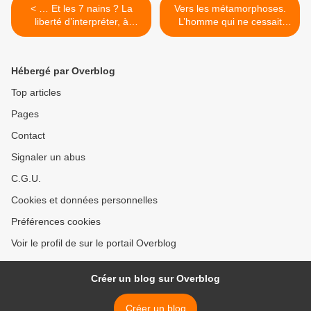
< … Et les 7 nains ? La
Vers les métamorphoses.
liberté d’interpréter, à
L’homme qui ne cessait
l’ombre de Blanche-Neige.
d’être les autres. >
Hébergé par Overblog
Top articles
Pages
Contact
Signaler un abus
C.G.U.
Cookies et données personnelles
Préférences cookies
Voir le profil de sur le portail Overblog
Créer un blog sur Overblog
Créer un blog