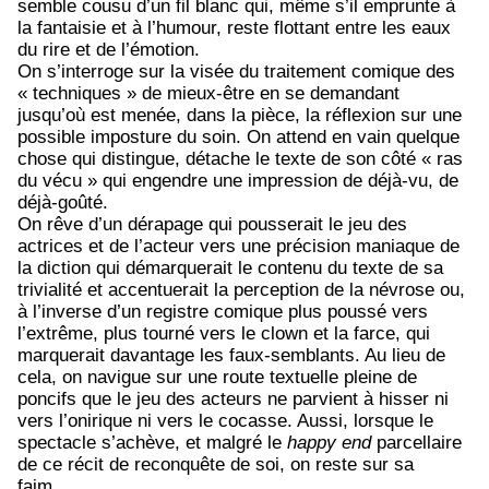
semble cousu d’un fil blanc qui, même s’il emprunte à
la fantaisie et à l’humour, reste flottant entre les eaux
du rire et de l’émotion.
On s’interroge sur la visée du traitement comique des
« techniques » de mieux-être en se demandant
jusqu’où est menée, dans la pièce, la réflexion sur une
possible imposture du soin. On attend en vain quelque
chose qui distingue, détache le texte de son côté « ras
du vécu » qui engendre une impression de déjà-vu, de
déjà-goûté.
On rêve d’un dérapage qui pousserait le jeu des
actrices et de l’acteur vers une précision maniaque de
la diction qui démarquerait le contenu du texte de sa
trivialité et accentuerait la perception de la névrose ou,
à l’inverse d’un registre comique plus poussé vers
l’extrême, plus tourné vers le clown et la farce, qui
marquerait davantage les faux-semblants. Au lieu de
cela, on navigue sur une route textuelle pleine de
poncifs que le jeu des acteurs ne parvient à hisser ni
vers l’onirique ni vers le cocasse. Aussi, lorsque le
spectacle s’achève, et malgré le
happy end
parcellaire
de ce récit de reconquête de soi, on reste sur sa
faim…