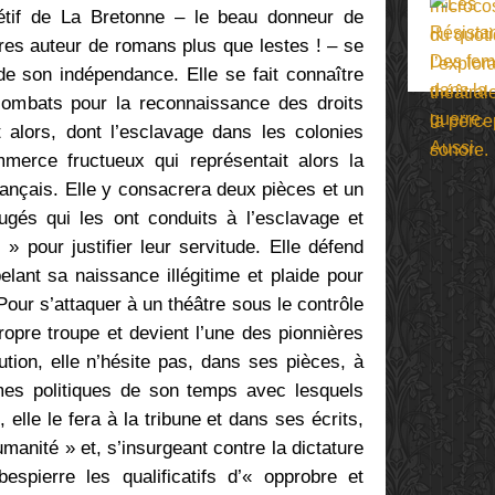
Rétif de La Bretonne – le beau donneur de
tres auteur de romans plus que lestes ! – se
de son indépendance. Elle se fait connaître
ombats pour la reconnaissance des droits
alors, dont l’esclavage dans les colonies
mmerce fructueux qui représentait alors la
ançais. Elle y consacrera deux pièces et un
ugés qui les ont conduits à l’esclavage et
l » pour justifier leur servitude. Elle défend
elant sa naissance illégitime et plaide pour
 Pour s’attaquer à un théâtre sous le contrôle
propre troupe et devient l’une des pionnières
ution, elle n’hésite pas, dans ses pièces, à
mes politiques de son temps avec lesquels
 elle le fera à la tribune et dans ses écrits,
umanité » et, s’insurgeant contre la dictature
spierre les qualificatifs d’« opprobre et