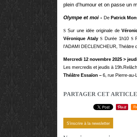
plein d’humour et on passe un 
Olympe et moi
-
De
Patrick Mo
S
Sur une idée originale de
Véroni
Véronique Ataly
S
Durée 1h10
S
P
l’ADAMI DECLENCHEUR, Théâtre de F
Mercredi 12 novembre 2025 > jeudi
Les mercredis et jeudis à 19h.Relâch
Théâtre Essaïon –
6, rue Pierre-au-
PARTAGER CET ARTICL
R
S'inscrire à la newsletter