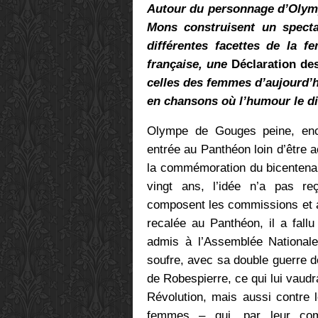
Autour du personnage d’Olymp
Mons construisent un specta
différentes facettes de la 
française, une
Déclaration des
celles des femmes d’aujourd’h
en chansons où l’humour le d
Olympe de Gouges peine, encor
entrée au Panthéon loin d’être a
la commémoration du bicentenair
vingt ans, l’idée n’a pas re
composent les commissions et au
recalée au Panthéon, il a fallu
admis à l’Assemblée Nationale
soufre, avec sa double guerre 
de Robespierre, ce qui lui vaudr
Révolution, mais aussi contre 
femmes – qui, par leur comp