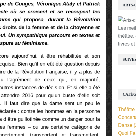
e de Gouges, Véronique Ataly et Patrick
ARTS-
cle où se croisent et se recoupent les
femme qui proposa, durant la Révolution
 droits de la femme et de la citoyenne
et
Les mei
ui. Un sympathique parcours en textes et
théâtre,
ispute au féminisme.
livres e
e aujourd’hui, à être réhabilitée et son
SUIVE
cquise. Bien qu’il en eût été question depuis
e de la Révolution française, il y a plus de
çu l’agrément de ceux qui, en majorité,
tres instances de décision. Et si elle a été
CATÉG
 attendre 2016 pour qu’un buste d’elle soit
. Il faut dire que la dame sent un peu le
Théâtre
déclarée : contre les hommes en la personne
Concert
a d’être guillotinée comme un danger pour la
Danse
(
les femmes – ou une certaine catégorie de
Quoi Fa
ortement, transportent et transmettent,