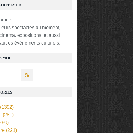
CHIPELS.FR
lleurs spectacles du moment,
 cinéma, expositions, et aussi
t autres évènements culturels...
Z-MOI
ORIES
(1392)
s
(281)
280)
ire
(221)