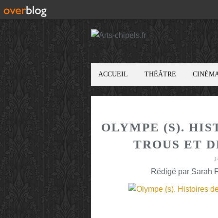
ACCUEIL
THÉÂTRE
CINÉM
OLYMPE (S). HI
TROUS ET D
1
Rédigé par Sarah F