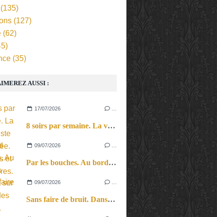
(135)
ions
(127)
e
(62)
5)
nce
(35)
IMEREZ AUSSI :
17/07/2026
…
8 soirs par semaine. La vie d’artiste en tournée. Ses joies et ses galères.
09/07/2026
…
Par les bouches. Au bord des lèvres et sur le bout des langues.
09/07/2026
…
Sans faire de bruit. Dans le microcosme du quotidien, l’exploration théâtrale de la perception sonore.