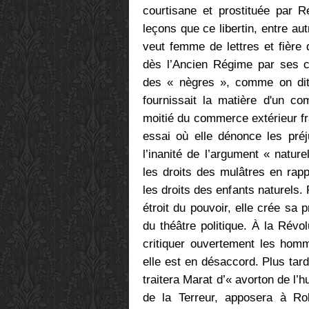
courtisane et prostituée par 
leçons que ce libertin, entre au
veut femme de lettres et fière 
dès l’Ancien Régime par ses c
des « nègres », comme on dit 
fournissait la matière d'un co
moitié du commerce extérieur fr
essai où elle dénonce les préj
l’inanité de l’argument « nature
les droits des mulâtres en rapp
les droits des enfants naturels.
étroit du pouvoir, elle crée sa 
du théâtre politique. À la Révol
critiquer ouvertement les hom
elle est en désaccord. Plus tard,
traitera Marat d’« avorton de l’h
de la Terreur, apposera à Robe