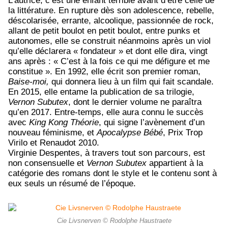
L’autrice, c’est une enfant terrible avant d’être celle de
la littérature. En rupture dès son adolescence, rebelle,
déscolarisée, errante, alcoolique, passionnée de rock,
allant de petit boulot en petit boulot, entre punks et
autonomes, elle se construit néanmoins après un viol
qu’elle déclarera « fondateur » et dont elle dira, vingt
ans après : « C’est à la fois ce qui me défigure et me
constitue ». En 1992, elle écrit son premier roman,
Baise-moi,
qui donnera lieu à un film qui fait scandale.
En 2015, elle entame la publication de sa trilogie,
Vernon Subutex
, dont le dernier volume ne paraîtra
qu’en 2017. Entre-temps, elle aura connu le succès
avec
King Kong Théorie
, qui signe l’avènement d’un
nouveau féminisme, et
Apocalypse Bébé
, Prix Trop
Virilo et Renaudot 2010.
Virginie Despentes, à travers tout son parcours, est
non consensuelle et
Vernon Subutex
appartient à la
catégorie des romans dont le style et le contenu sont à
eux seuls un résumé de l’époque.
Cie Livsnerven © Rodolphe Haustraete