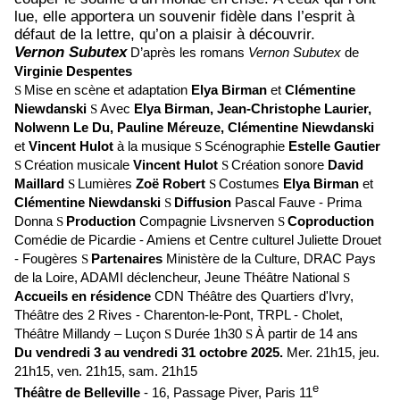
lue, elle apportera un souvenir fidèle dans l’esprit à
défaut de la lettre, qu’on a plaisir à découvrir.
Vernon Subutex
D’après les romans
Vernon Subutex
de
Virginie Despentes
Mise en scène et adaptation
Elya Birman
et
Clémentine
S
Niewdanski
Avec
Elya Birman, Jean-Christophe Laurier,
S
Nolwenn Le Du, Pauline Méreuze, Clémentine Niewdanski
et
Vincent Hulot
à la musique
Scénographie
Estelle Gautier
S
Création musicale
Vincent Hulot
Création sonore
David
S
S
Maillard
Lumières
Zoë Robert
Costumes
Elya Birman
et
S
S
Clémentine Niewdanski
Diffusion
Pascal Fauve - Prima
S
Donna
Production
Compagnie Livsnerven
Coproduction
S
S
Comédie de Picardie - Amiens et Centre culturel Juliette Drouet
- Fougères
Partenaires
Ministère de la Culture, DRAC Pays
S
de la Loire, ADAMI déclencheur, Jeune Théâtre National
S
Accueils en résidence
CDN Théâtre des Quartiers d'Ivry,
Théâtre des 2 Rives - Charenton-le-Pont, TRPL - Cholet,
Théâtre Millandy – Luçon
Durée 1h30
À partir de 14 ans
S
S
Du vendredi 3 au vendredi 31 octobre 2025.
Mer. 21h15, jeu.
21h15, ven. 21h15, sam. 21h15
e
Théâtre de Belleville
- 16, Passage Piver, Paris 11