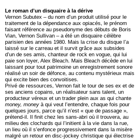
Le roman d’un disquaire à la dérive
Vernon Subutex – du nom d’un produit utilisé pour le
traitement de la dépendance aux opiacés, le prénom
faisant référence au pseudonyme des débuts de Boris
Vian, Vernon Sullivan – a été un disquaire célèbre
parisien des années 1980. Mais la crise du disque l’a
laissé sur le carreau et il survit grâce aux subsides
d’un de ses amis, chanteur de rock en vogue, qui lui
paie son loyer, Alex Bleach. Mais Bleach décède en lui
laissant pour tout patrimoine un enregistrement sonore
réalisé un soir de défonce, au contenu mystérieux mais
qui excite bien des convoitises.
Privé de ressources, Vernon fait le tour de ses ex et de
ses anciens copains, un réalisateur sans talent, un
producteur véreux et un trader plein aux as qui chante
money, money
à qui veut l’entendre, chaque fois pour
quelques jours, parce qu’il n’est « que de passage »,
prétend-il. Il finit chez les sans-abri où il trouvera, au
milieu des clochards qui l’initient à la vie dans la rue,
un lieu où il s’enfonce progressivement dans la misère
malgré un retour en disc-jockey christique qui électrise