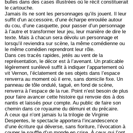
bulles dans des cases illustrées où le récit constituerait
le cartouche.
Jamais ils ne sont les personnages qu’ils jouent. Il leur
suffit d’un accessoire, d’une écharpe enroulée autour
du cou, d’une casquette, pour passer d’un personnage
à l’autre et transformer leur jeu, leur manière de dire le
texte. Mais à chacun sera dévolu un personnage et
lorsqu’il reviendra sur scène, la même comédienne ou
le même comédien reprendront leur rôle.
Dans ces tracés rapides, jetés au vent de la
représentation, le décor est à l’avenant. Un praticable
légèrement surélevé suffit à indiquer l’appartement où
vit Vernon, l’éclatement de ses objets dans l’espace
renverra au moment où il erre, sans domicile fixe. Un
panneau de tôle ondulé, tagué, en fond de scène,
renverra à l’espace de la rue. Point n’est besoin de plus
pour faire avancer cette histoire qui renvoie dos à dos
nantis et laissés pour compte. Au public de faire son
chemin dans ce royaume du démuni et du précaire.
À ceux qui n’ont jamais lu la trilogie de Virginie
Despentes, le spectacle apportera l’incandescence
d’une écriture qui déverse, sans fioriture, l’évocation à
couper le souffle d’un monde en crise. À ceux qui l’ont