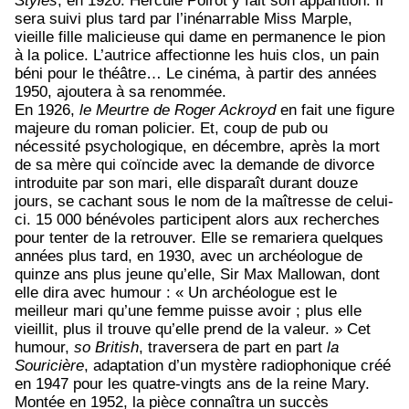
Styles
, en 1920. Hercule Poirot y fait son apparition. Il
sera suivi plus tard par l’inénarrable Miss Marple,
vieille fille malicieuse qui dame en permanence le pion
à la police. L’autrice affectionne les huis clos, un pain
béni pour le théâtre… Le cinéma, à partir des années
1950, ajoutera à sa renommée.
En 1926,
le Meurtre de Roger Ackroyd
en fait une figure
majeure du roman policier. Et, coup de pub ou
nécessité psychologique, en décembre, après la mort
de sa mère qui coïncide avec la demande de divorce
introduite par son mari, elle disparaît durant douze
jours, se cachant sous le nom de la maîtresse de celui-
ci. 15 000 bénévoles participent alors aux recherches
pour tenter de la retrouver. Elle se remariera quelques
années plus tard, en 1930, avec un archéologue de
quinze ans plus jeune qu’elle, Sir Max Mallowan, dont
elle dira avec humour : « Un archéologue est le
meilleur mari qu’une femme puisse avoir ; plus elle
vieillit, plus il trouve qu’elle prend de la valeur. » Cet
humour,
so British
, traversera de part en part
la
Souricière
, adaptation d’un mystère radiophonique créé
en 1947 pour les quatre-vingts ans de la reine Mary.
Montée en 1952, la pièce connaîtra un succès