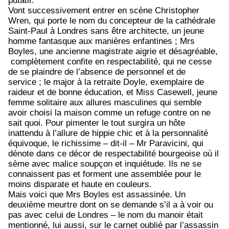
putatif.
Vont successivement entrer en scène Christopher
Wren, qui porte le nom du concepteur de la cathédrale
Saint-Paul à Londres sans être architecte, un jeune
homme fantasque aux manières enfantines ; Mrs
Boyles, une ancienne magistrate aigrie et désagréable,
complètement confite en respectabilité, qui ne cesse
de se plaindre de l’absence de personnel et de
service ; le major à la retraite Doyle, exemplaire de
raideur et de bonne éducation, et Miss Casewell, jeune
femme solitaire aux allures masculines qui semble
avoir choisi la maison comme un refuge contre on ne
sait quoi. Pour pimenter le tout surgira un hôte
inattendu à l’allure de hippie chic et à la personnalité
équivoque, le richissime – dit-il – Mr Paravicini, qui
dénote dans ce décor de respectabilité bourgeoise où il
sème avec malice soupçon et inquiétude. Ils ne se
connaissent pas et forment une assemblée pour le
moins disparate et haute en couleurs.
Mais voici que Mrs Boyles est assassinée. Un
deuxième meurtre dont on se demande s’il a à voir ou
pas avec celui de Londres – le nom du manoir était
mentionné, lui aussi, sur le carnet oublié par l’assassin