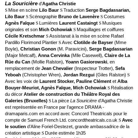
La Souricière
d’
Agatha Christie
Mise en scène
Lilo Baur
Traduction
Serge Bagdassarian,
S
S
Lilo Baur
Scénographie
Bruno de Lavenère
Costumes
S
S
Agnès Falque
Lumières
Laurent Castaingt
Musiques
S
S
originales et son
Mich Ochowiak
Maquillages et coiffures
S
Cécile Kretschmar
Assistanat à la mise en scène Rafael
S
Pardillo Florimond Plantier
Avec
Clotilde de Bayser
(Mme
S
Boyle),
Christian Gonon
(M. Paravicini),
Serge Bagdassarian
(Major Metcalf),
Anna Cervinka
(Mlle Casewell),
Claire de La
Rüe du Can
(Mollie Ralston),
Yoann Gasiorowski
, en
remplacement de
Jean Chevalier
(Inspecteur Trotter),
Sefa
Yeboah
(Christopher Wren),
Jordan Rezgui
(Giles Ralston)
S
Avec les voix de
Laurent Stocker, Pauline Clément
et
Alba
Bouyer-Meuriot, Agnès Falque, Mich Ochowiak
Réalisation
S
du décor
Atelier de construction du Théâtre Royal des
Galeries (Bruxelles)
La pièce
La Souricière
d’Agatha Christie
S
est représentée en France par l’agence DRAMA -
dramaparis.com en accord avec Concord Theatricals pour le
compte de Samuel French Ltd. concordtheatricals.co.uk
Avec
S
le soutien
d’Aline Foriel-Destezet, grande ambassadrice de la
création artistique
Durée estimée 1h35
S