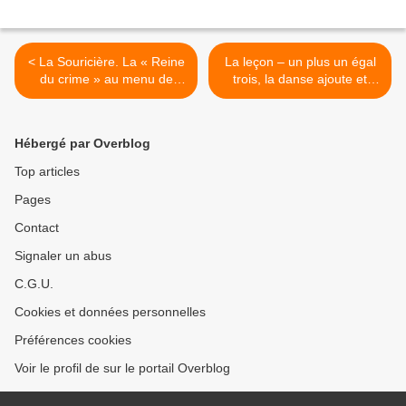
< La Souricière. La « Reine
La leçon – un plus un égal
du crime » au menu de
trois, la danse ajoute et
l’institution théâtrale.
démultiplie le côté loufoque
et acerbe de ce texte - belle
surprise assurément. >
Hébergé par Overblog
Top articles
Pages
Contact
Signaler un abus
C.G.U.
Cookies et données personnelles
Préférences cookies
Voir le profil de sur le portail Overblog