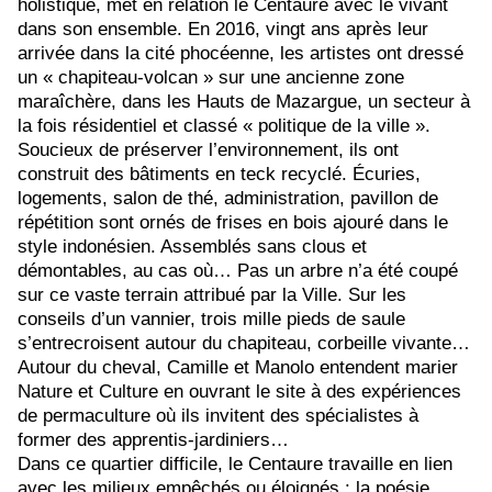
holistique, met en relation le Centaure avec le vivant
dans son ensemble. En 2016, vingt ans après leur
arrivée dans la cité phocéenne, les artistes ont dressé
un « chapiteau-volcan » sur une ancienne zone
maraîchère, dans les Hauts de Mazargue, un secteur à
la fois résidentiel et classé « politique de la ville ».
Soucieux de préserver l’environnement, ils ont
construit des bâtiments en teck recyclé. Écuries,
logements, salon de thé, administration, pavillon de
répétition sont ornés de frises en bois ajouré dans le
style indonésien. Assemblés sans clous et
démontables, au cas où… Pas un arbre n’a été coupé
sur ce vaste terrain attribué par la Ville. Sur les
conseils d’un vannier, trois mille pieds de saule
s’entrecroisent autour du chapiteau, corbeille vivante…
Autour du cheval, Camille et Manolo entendent marier
Nature et Culture en ouvrant le site à des expériences
de permaculture où ils invitent des spécialistes à
former des apprentis-jardiniers…
Dans ce quartier difficile, le Centaure travaille en lien
avec les milieux empêchés ou éloignés : la poésie