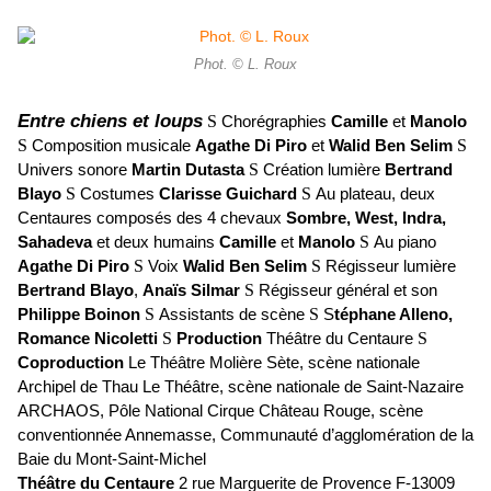
Phot. © L. Roux
Entre chiens et loups
S
Chorégraphies
Camille
et
Manolo
S
Composition musicale
Agathe Di Piro
et
Walid Ben Selim
S
Univers sonore
Martin Dutasta
S
Création lumière
Bertrand
Blayo
S
Costumes
Clarisse Guichard
S
Au plateau, deux
Centaures composés des 4 chevaux
Sombre, West, Indra,
Sahadeva
et deux humains
Camille
et
Manolo
S
Au piano
Agathe Di Piro
S
Voix
Walid Ben Selim
S
Régisseur lumière
Bertrand Blayo
,
Anaïs Silmar
S
Régisseur général et son
Philippe Boinon
S
Assistants de scène
S
S
téphane Alleno,
Romance Nicoletti
S
Production
Théâtre du Centaure
S
Coproduction
Le Théâtre Molière Sète, scène nationale
Archipel de Thau Le Théâtre, scène nationale de Saint-Nazaire
ARCHAOS, Pôle National Cirque Château Rouge, scène
conventionnée Annemasse, Communauté d’agglomération de la
Baie du Mont-Saint-Michel
Théâtre du Centaure
2 rue Marguerite de Provence F-13009