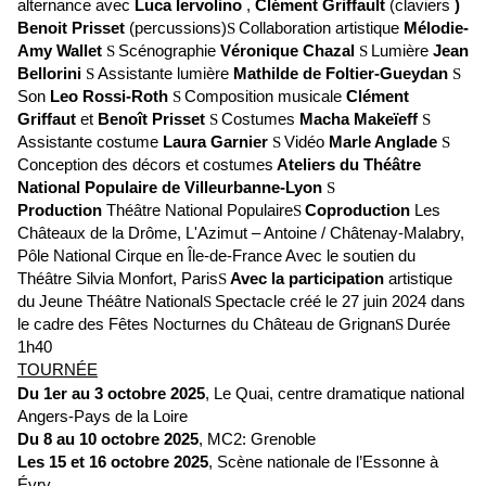
alternance avec
Luca Iervolino
,
Clément Griffault
(claviers
)
Benoit Prisset
(percussions)
Collaboration artistique
Mélodie-
S
Amy Wallet
Scénographie
Véronique Chazal
Lumière
Jean
S
S
Bellorini
Assistante lumière
Mathilde de Foltier-Gueydan
S
S
Son
Leo Rossi-Roth
Composition musicale
Clément
S
Griffaut
et
Benoît Prisset
Costumes
Macha Makeïeff
S
S
Assistante costume
Laura Garnier
Vidéo
Marle Anglade
S
S
Conception des décors et costumes
Ateliers du Théâtre
National Populaire de Villeurbanne-Lyon
S
Production
Théâtre National Populaire
Coproduction
Les
S
Châteaux de la Drôme, L'Azimut – Antoine / Châtenay-Malabry,
Pôle National Cirque en Île-de-France Avec le soutien du
Théâtre Silvia Monfort, Paris
Avec la participation
artistique
S
du Jeune Théâtre National
Spectacle créé le 27 juin 2024 dans
S
le cadre des Fêtes Nocturnes du Château de Grignan
Durée
S
1h40
TOURNÉE
Du 1er au 3 octobre 2025
, Le Quai, centre dramatique national
Angers-Pays de la Loire
Du 8 au 10 octobre 2025
, MC2: Grenoble
Les 15 et 16 octobre 2025
, Scène nationale de l’Essonne à
Évry