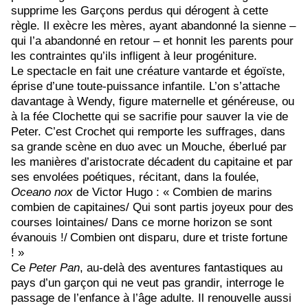
supprime les Garçons perdus qui dérogent à cette
règle. Il exècre les mères, ayant abandonné la sienne –
qui l’a abandonné en retour – et honnit les parents pour
les contraintes qu’ils infligent à leur progéniture.
Le spectacle en fait une créature vantarde et égoïste,
éprise d’une toute-puissance infantile. L’on s’attache
davantage à Wendy, figure maternelle et généreuse, ou
à la fée Clochette qui se sacrifie pour sauver la vie de
Peter. C’est Crochet qui remporte les suffrages, dans
sa grande scène en duo avec un Mouche, éberlué par
les manières d’aristocrate décadent du capitaine et par
ses envolées poétiques, récitant, dans la foulée,
Oceano nox
de Victor Hugo : « Combien de marins
combien de capitaines/ Qui sont partis joyeux pour des
courses lointaines/
Dans ce morne horizon se sont
évanouis !/
Combien ont disparu, dure et triste fortune
! »
Ce
Peter Pan
, au-delà des aventures fantastiques au
pays d’un garçon qui ne veut pas grandir, interroge le
passage de l’enfance à l’âge adulte. Il renouvelle aussi