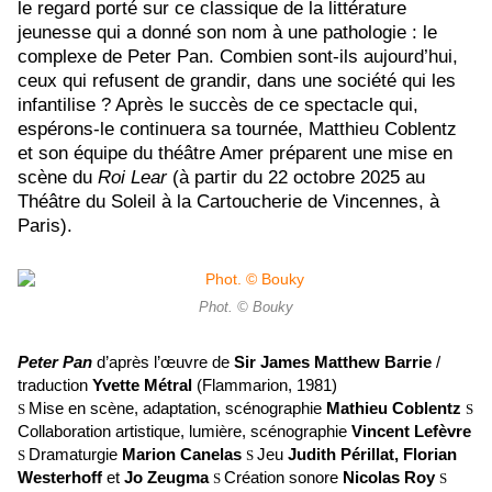
le regard porté sur ce classique de la littérature
jeunesse qui a donné son nom à une pathologie : le
complexe de Peter Pan. Combien sont-ils aujourd’hui,
ceux qui refusent de grandir, dans une société qui les
infantilise ? Après le succès de ce spectacle qui,
espérons-le continuera sa tournée, Matthieu Coblentz
et son équipe du théâtre Amer préparent une mise en
scène du
Roi Lear
(à partir du 22 octobre 2025 au
Théâtre du Soleil à la Cartoucherie de Vincennes, à
Paris).
Phot. © Bouky
Peter Pan
d’après l’œuvre de
Sir James Matthew Barrie
/
traduction
Yvette Métral
(Flammarion, 1981)
Mise en scène, adaptation, scénographie
Mathieu Coblentz
S
S
Collaboration artistique, lumière, scénographie
Vincent Lefèvre
Dramaturgie
Marion Canelas
Jeu
Judith Périllat, Florian
S
S
Westerhoff
et
Jo Zeugma
Création sonore
Nicolas Roy
S
S