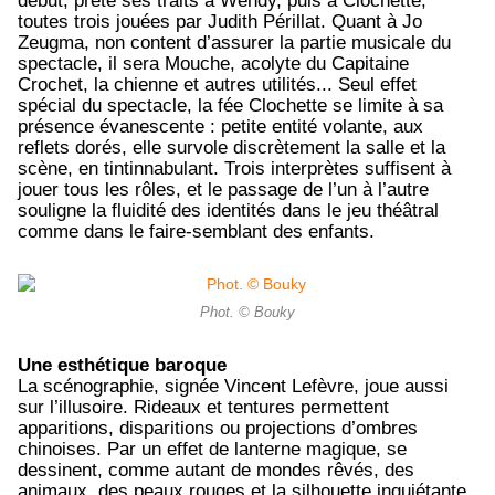
début, prête ses traits à Wendy, puis à Clochette,
toutes trois jouées par Judith Périllat. Quant à Jo
Zeugma, non content d’assurer la partie musicale du
spectacle, il sera Mouche, acolyte du Capitaine
Crochet, la chienne et autres utilités... Seul effet
spécial du spectacle, la fée Clochette se limite à sa
présence évanescente : petite entité volante, aux
reflets dorés, elle survole discrètement la salle et la
scène, en tintinnabulant. Trois interprètes suffisent à
jouer tous les rôles, et le passage de l’un à l’autre
souligne la fluidité des identités dans le jeu théâtral
comme dans le faire-semblant des enfants.
Phot. © Bouky
Une esthétique baroque
La scénographie, signée Vincent Lefèvre, joue aussi
sur l’illusoire. Rideaux et tentures permettent
apparitions, disparitions ou projections d’ombres
chinoises. Par un effet de lanterne magique, se
dessinent, comme autant de mondes rêvés, des
animaux, des peaux rouges et la silhouette inquiétante