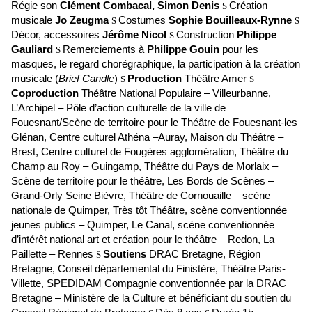
Régie son
Clément Combacal, Simon Denis
Création
S
musicale
Jo Zeugma
Costumes
Sophie Bouilleaux-Rynne
S
S
Décor, accessoires
Jérôme Nicol
C
onstruction
Philippe
S
Gauliard
Remerciements à
Philippe Gouin
pour les
S
masques, le regard chorégraphique, la participation à la création
musicale (
Brief Candle
)
Production
Théâtre Amer
S
S
Coproduction
Théâtre National Populaire – Villeurbanne,
L’Archipel – Pôle d’action culturelle de la ville de
Fouesnant/Scène de territoire pour le Théâtre de Fouesnant-les
Glénan, Centre culturel Athéna –Auray, Maison du Théâtre –
Brest, Centre culturel de Fougères agglomération, Théâtre du
Champ au Roy – Guingamp, Théâtre du Pays de Morlaix –
Scène de territoire pour le théâtre, Les Bords de Scènes –
Grand-Orly Seine Bièvre, Théâtre de Cornouaille – scène
nationale de Quimper, Très tôt Théâtre, scène conventionnée
jeunes publics – Quimper, Le Canal, scène conventionnée
d’intérêt national art et création pour le théâtre – Redon, La
Paillette – Rennes
Soutiens
DRAC Bretagne, Région
S
Bretagne, Conseil départemental du Finistère, Théâtre Paris-
Villette, SPEDIDAM Compagnie conventionnée par la DRAC
Bretagne – Ministère de la Culture et bénéficiant du soutien du