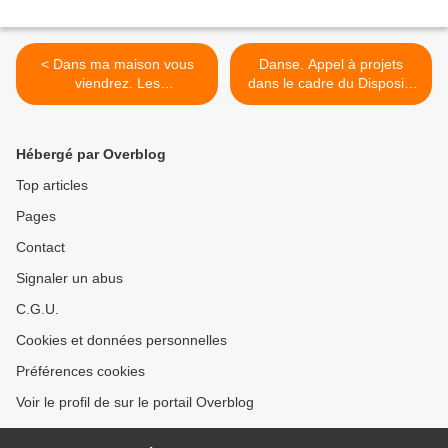
< Dans ma maison vous
Danse. Appel à projets
viendrez. Les
dans le cadre du Dispositif
Nanterriennes et les
StudioD Emergence >
Nanterriens font leur
théâtre.
Hébergé par Overblog
Top articles
Pages
Contact
Signaler un abus
C.G.U.
Cookies et données personnelles
Préférences cookies
Voir le profil de sur le portail Overblog