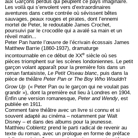
aux Garçons perdus qui peuplent ce pays imaginaire.
Les voilà qui s’envolent vers d’extraordinaires
aventures dans cette contrée où sévissent bêtes
sauvages, peaux rouges et pirates, dont l’ennemi
mortel de Peter, le redoutable James Crochet,
poursuivi par le crocodile qui a avalé sa main et un
réveil matin...
Peter Pan hante l’œuvre de l’écrivain écossais James
Matthew Barrie (1860-1937), dramaturge
e
incontournable en ce début de XX
siècle où ses
pièces triomphent sur les scènes londoniennes. Le petit
garçon volant apparaît pour la première fois dans un
roman fantaisiste,
Le Petit Oiseau blanc
, puis dans la
pièce de théâtre
Peter Pan or The Boy Who Wouldn't
Grow Up
(« Peter Pan ou le garçon qui ne voulait pas
grandir »), dont la première eut lieu à Londres en 1904.
Enfin une version romanesque,
Peter and Wendy
, est
publiée en 1911.
Comment faire théâtre avec un livre si connu et si
souvent adapté au cinéma – notamment par Walt
Disney – et dans des albums pour la jeunesse.
Matthieu Coblentz prend le parti radical de revenir au
texte du roman, avec un prologue en forme de préface