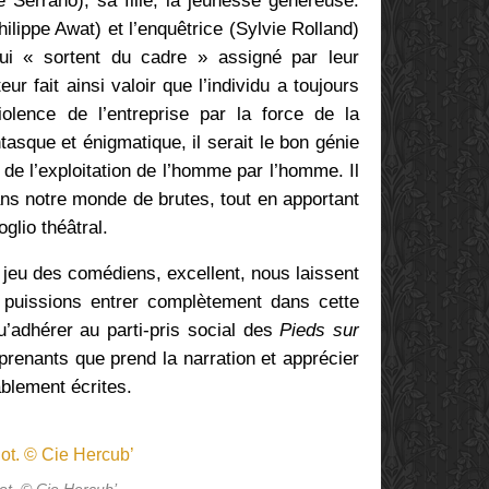
 Serrano), sa fille, la jeunesse généreuse.
lippe Awat) et l’enquêtrice (Sylvie Rolland)
ui « sortent du cadre » assigné par leur
eur fait ainsi valoir que l’individu a toujours
olence de l’entreprise par la force de la
ntasque et énigmatique, il serait le bon génie
de l’exploitation de l’homme par l’homme. Il
ans notre monde de brutes, tout en apportant
glio théâtral.
 jeu des comédiens, excellent, nous laissent
 puissions entrer complètement dans cette
u’adhérer au parti-pris social des
Pieds sur
renants que prend la narration et apprécier
blement écrites.