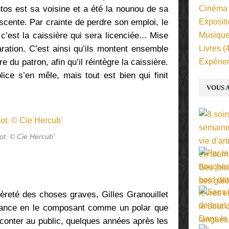
os est sa voisine et a été la nounou de sa
Cinéma
escente. Par crainte de perdre son emploi, le
Exposit
c’est la caissière qui sera licenciée... Mise
Musiqu
ration. C’est ainsi qu’ils montent ensemble
Livres
(4
e du patron, afin qu’il réintègre la caissière.
Expérie
ice s’en mêle, mais tout est bien qui finit
VOUS A
ot. © Cie Hercub’
èreté des choses graves, Gilles Granouillet
tance en le composant comme un polar que
aconter au public, quelques années après les