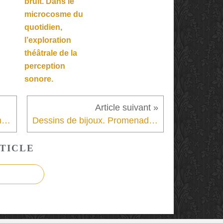
bruit. Dans le
microcosme du
quotidien,
l’exploration
théâtrale de la
perception
sonore.
Désobéir. Une révolte de femmes porteuse d’espoirs.
Dessins de bijoux. Promenade parmi les collections méconnues du Petit Palais.
TICLE