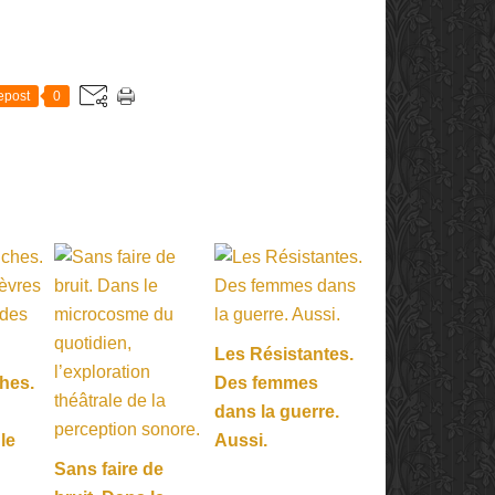
E
epost
0
Les Résistantes.
hes.
Des femmes
dans la guerre.
 le
Aussi.
Sans faire de