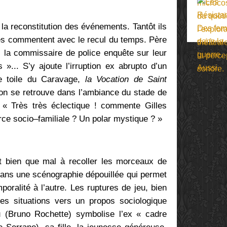
a reconstitution des événements. Tantôt ils
s les commentent avec le recul du temps. Père
s, la commissaire de police enquête sur leur
»... S’y ajoute l’irruption ex abrupto d’un
e toile du Caravage,
la Vocation de Saint
a, on se retrouve dans l’ambiance du stade de
 « Très très éclectique ! commente Gilles
farce socio–familiale ? Un polar mystique ? »
t bien que mal à recoller les morceaux de
dans une scénographie dépouillée qui permet
poralité à l’autre. Les ruptures de jeu, bien
es situations vers un propos sociologique
 (Bruno Rochette) symbolise l’ex « cadre