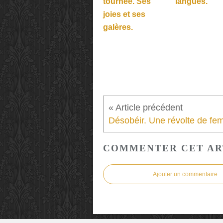
tournée. Ses
langues.
joies et ses
galères.
COMMENTER CET AR
Ajouter un commentaire