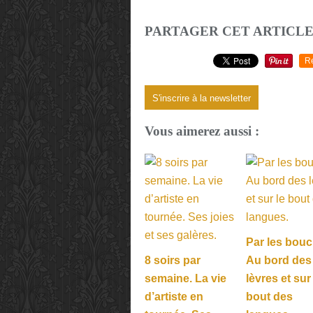
PARTAGER CET ARTICL
R
S'inscrire à la newsletter
Vous aimerez aussi :
Par les bouc
8 soirs par
Au bord des
semaine. La vie
lèvres et sur
d’artiste en
bout des