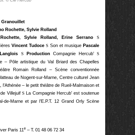
ot. © Cie Hercub’
s Granouillet
no Rochette, Sylvie Rolland
Rochette, Sylvie Rolland, Erine Serrano
S
ières
Vincent Tudoce
Son et musique
Pascale
S
Langlois
Production
Compagnie Hercub’
S
S
olée – Pôle artistique du Val Briard des Chapelles
âtre Romain Rolland – Scène conventionnée
e Watteau de Nogent-sur-Marne, Centre culturel Jean
 l’Athénée – le petit théâtre de Rueil-Malmaison et
e Villejuif
La Compagnie Hercub’ est soutenue
S
al-de-Marne et par l’E.P.T. 12 Grand Orly Scène
e
ver Paris 11
– T. 01 48 06 72 34