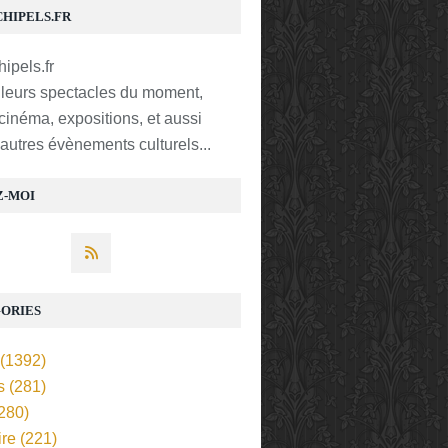
CHIPELS.FR
lleurs spectacles du moment,
 cinéma, expositions, et aussi
t autres évènements culturels...
Z-MOI
ORIES
(1392)
s
(281)
280)
ire
(221)