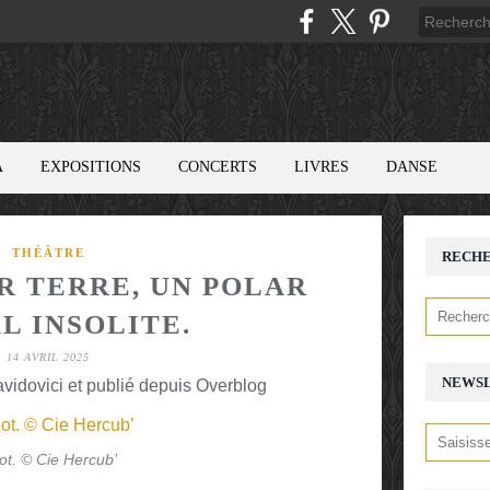
A
EXPOSITIONS
CONCERTS
LIVRES
DANSE
THÉÂTRE
RECH
UR TERRE, UN POLAR
L INSOLITE.
14 AVRIL 2025
NEWS
avidovici et publié depuis Overblog
ot. © Cie Hercub’