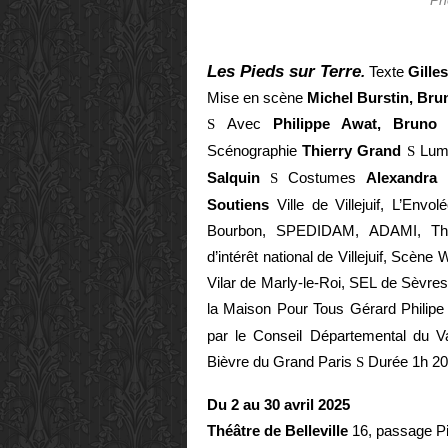
Ph
Les Pieds sur Terre
.
Texte
Gille
Mise en scène
Michel Burstin, Bru
Avec
Philippe Awat, Bruno 
S
Scénographie
Thierry Grand
Lum
S
Salquin
Costumes
Alexandra 
S
Soutiens
Ville de Villejuif, L’Env
Bourbon, SPEDIDAM, ADAMI, Thé
d’intérêt national de Villejuif, Scèn
Vilar de Marly-le-Roi, SEL de Sèvres,
la Maison Pour Tous Gérard Philipe d
par le Conseil Départemental du V
Bièvre du Grand Paris
Durée 1h 20
S
Du 2 au 30 avril 2025
Théâtre de Belleville
16, passage Pi