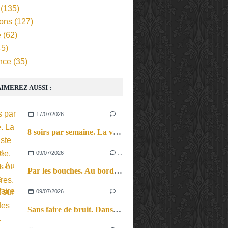
(135)
ions
(127)
e
(62)
5)
nce
(35)
IMEREZ AUSSI :
17/07/2026
…
8 soirs par semaine. La vie d’artiste en tournée. Ses joies et ses galères.
09/07/2026
…
Par les bouches. Au bord des lèvres et sur le bout des langues.
09/07/2026
…
Sans faire de bruit. Dans le microcosme du quotidien, l’exploration théâtrale de la perception sonore.