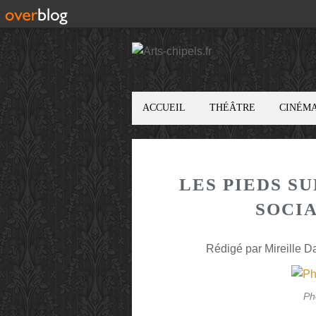
ACCUEIL
THÉÂTRE
CINÉM
LES PIEDS S
SOCIA
Rédigé par Mireille D
Ph