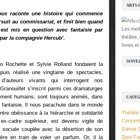
ARTS-
us raconte une histoire qui commence
uit au commissariat, et finit bien quand
Les mei
st mis en question avec fantaisie par
théâtre,
 par la compagnie Hercub’.
livres e
SUIVE
o Rochette et Sylvie Rolland fondaient la
puis réalisé une vingtaine de spectacles,
d’auteurs vivants qui interrogent nos
Granouillet s’inscrit parmi ces dramaturges
ément humains, sont toujours animés, dans
CATÉG
de fantaisie. Il nous parachute dans le monde
entre obéissance à la hiérarchie et solidarité
Théâtre
ex-cadre supérieur, est devenu vigile de
Concert
 sociale couplée avec la désertion de son
Danse
(
ère en train de voler un parfum. Or, il la
Quoi Fa