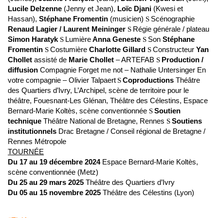
Lucile Delzenne
(Jenny et Jean),
Loïc Djani
(Kwesi et
Hassan),
Stéphane Fromentin
(musicien)
Scénographie
S
Renaud Lagier / Laurent Meininger
Régie générale / plateau
S
Simon Haratyk
Lumière
Anna Geneste
Son
Stéphane
S
S
Fromentin
Costumière
Charlotte Gillard
Constructeur
Yan
S
S
Chollet
assisté de
Marie Chollet
– ARTEFAB
Production /
S
diffusion
Compagnie Forget me not – Nathalie Untersinger En
votre compagnie – Olivier Talpaert
Coproductions
Théâtre
S
des Quartiers d’Ivry, L’Archipel, scène de territoire pour le
théâtre, Fouesnant-Les Glénan, Théâtre des Célestins, Espace
Bernard-Marie Koltès, scène conventionnée
Soutien
S
technique
Théâtre National de Bretagne, Rennes
Soutiens
S
institutionnels
Drac Bretagne / Conseil régional de Bretagne /
Rennes Métropole
TOURNÉE
Du 17 au 19 décembre 2024
Espace Bernard-Marie Koltès,
scène conventionnée (Metz)
Du 25 au 29 mars 2025
Théâtre des Quartiers d’Ivry
Du 05 au 15 novembre 2025
Théâtre des Célestins (Lyon)