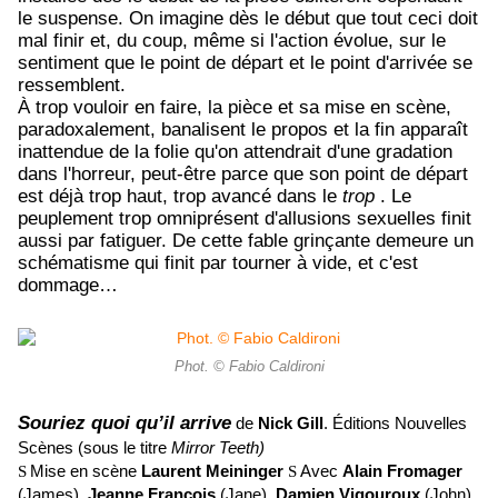
le suspense. On imagine dès le début que tout ceci doit
mal finir et, du coup, même si l'action évolue, sur le
sentiment que le point de départ et le point d'arrivée se
ressemblent.
À trop vouloir en faire, la pièce et sa mise en scène,
paradoxalement, banalisent le propos et la fin apparaît
inattendue de la folie qu'on attendrait d'une gradation
dans l'horreur, peut-être parce que son point de départ
est déjà trop haut, trop avancé dans le
trop
. Le
peuplement trop omniprésent d'allusions sexuelles finit
aussi par fatiguer. De cette fable grinçante demeure un
schématisme qui finit par tourner à vide, et c'est
dommage…
Phot. © Fabio Caldironi
Souriez quoi qu’il arrive
de
Nick Gill
. Éditions Nouvelles
Scènes (sous le titre
Mirror Teeth)
Mise en scène
Laurent Meininger
Avec
Alain Fromager
S
S
(James),
Jeanne François
(Jane),
Damien Vigouroux
(John),