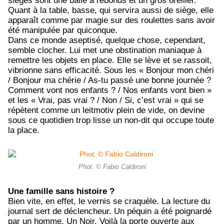
sièges sont une balle à rebonds et un gros oreiller.
Quant à la table, basse, qui servira aussi de siège, elle
apparaît comme par magie sur des roulettes sans avoir
été manipulée par quiconque.
Dans ce monde aseptisé, quelque chose, cependant,
semble clocher. Lui met une obstination maniaque à
remettre les objets en place. Elle se lève et se rassoit,
vibrionne sans efficacité. Sous les « Bonjour mon chéri
/ Bonjour ma chérie / As-tu passé une bonne journée ?
Comment vont nos enfants ? / Nos enfants vont bien »
et les « Vrai, pas vrai ? / Non / Si, c’est vrai » qui se
répètent comme un leitmotiv plein de vide, on devine
sous ce quotidien trop lisse un non-dit qui occupe toute
la place.
Phot. © Fabio Caldironi
Une famille sans histoire ?
Bien vite, en effet, le vernis se craquèle. La lecture du
journal sert de déclencheur. Un péquin a été poignardé
par un homme. Un Noir. Voilà la porte ouverte aux