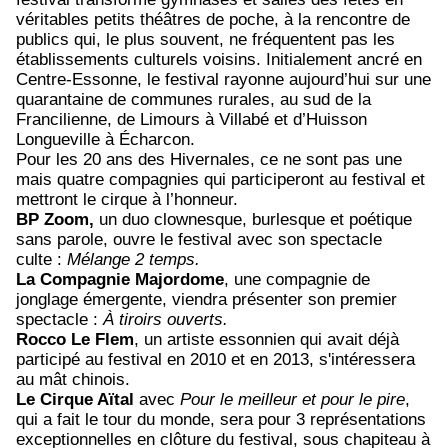
véritables petits théâtres de poche, à la rencontre de
publics qui, le plus souvent, ne fréquentent pas les
établissements culturels voisins. Initialement ancré en
Centre-Essonne, le festival rayonne aujourd’hui sur une
quarantaine de communes rurales, au sud de la
Francilienne, de Limours à Villabé et d’Huisson
Longueville à Écharcon.
Pour les 20 ans des Hivernales, ce ne sont pas une
mais quatre compagnies qui participeront au festival et
mettront le cirque à l’honneur.
BP Zoom,
un duo clownesque, burlesque et poétique
sans parole, ouvre le festival avec son spectacle
culte :
Mélange 2 temps.
La Compagnie Majordome
, une compagnie de
jonglage émergente, viendra présenter son premier
spectacle :
À tiroirs ouverts.
Rocco Le Flem
, un
artiste essonnien qui avait déjà
participé au festival en 2010 et en 2013, s'intéressera
au mât chinois.
Le Cirque Aïtal
avec
Pour le meilleur et pour le pire
,
qui a fait le tour du monde, sera pour 3 représentations
exceptionnelles en clôture du festival, sous chapiteau à