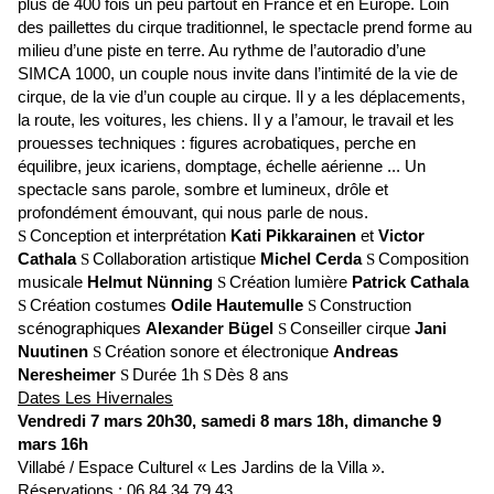
plus de 400 fois un peu partout en France et en Europe. Loin
des paillettes du cirque traditionnel, le spectacle prend forme au
milieu d’une piste en terre. Au rythme de l’autoradio d’une
SIMCA 1000, un couple nous invite dans l’intimité de la vie de
cirque, de la vie d’un couple au cirque. Il y a les déplacements,
la route, les voitures, les chiens. Il y a l’amour, le travail et les
prouesses techniques : figures acrobatiques, perche en
équilibre, jeux icariens, domptage, échelle aérienne ... Un
spectacle sans parole, sombre et lumineux, drôle et
profondément émouvant, qui nous parle de nous.
Conception et interprétation
Kati Pikkarainen
et
Victor
S
Cathala
Collaboration artistique
Michel Cerda
Composition
S
S
musicale
Helmut Nünning
Création lumière
Patrick Cathala
S
Création costumes
Odile Hautemulle
Construction
S
S
scénographiques
Alexander Bügel
Conseiller cirque
Jani
S
Nuutinen
Création sonore et électronique
Andreas
S
Neresheimer
Durée 1h
Dès 8 ans
S
S
Dates Les Hivernales
Vendredi 7 mars 20h30, samedi 8 mars 18h, dimanche 9
mars 16h
Villabé / Espace Culturel « Les Jardins de la Villa ».
Réservations : 06 84 34 79 43