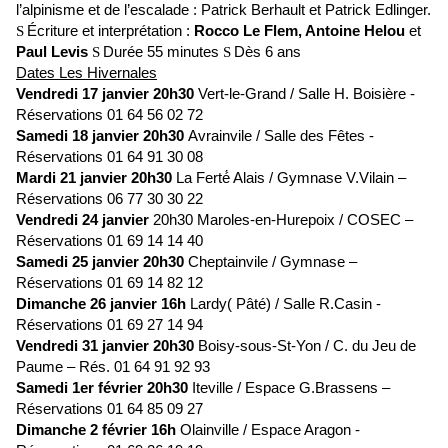
l’alpinisme et de l’escalade : Patrick Berhault et Patrick Edlinger.
Écriture et interprétation :
Rocco Le Flem, Antoine Helou
et
S
Paul Levis
Durée 55 minutes
Dès 6 ans
S
S
Dates Les Hivernales
Vendredi 17 janvier 20h30
Vert-le-Grand / Salle H. Boisière -
Réservations 01 64 56 02 72
Samedi 18 janvier 20h30
Avrainvile / Salle des Fêtes -
Réservations 01 64 91 30 08
Mardi 21 janvier 20h30
La Ferté́ Alais / Gymnase V.Vilain –
Réservations 06 77 30 30 22
Vendredi 24 janvier
20h30 Maroles-en-Hurepoix / COSEC –
Réservations 01 69 14 14 40
Samedi 25 janvier 20h30
Cheptainvile / Gymnase –
Réservations 01 69 14 82 12
Dimanche 26 janvier 16h
Lardy( Pâté) / Salle R.Casin -
Réservations 01 69 27 14 94
Vendredi 31 janvier 20h30
Boisy-sous-St-Yon / C. du Jeu de
Paume – Rés. 01 64 91 92 93
Samedi 1er février 20h30
Iteville / Espace G.Brassens –
Réservations 01 64 85 09 27
Dimanche 2 février 16h
Olainville / Espace Aragon -