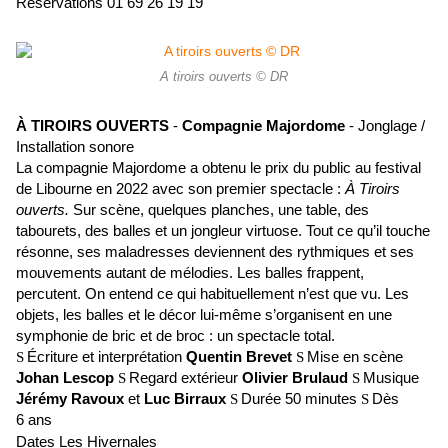
Réservations 01 69 26 19 19
A tiroirs ouverts © DR
À TIROIRS OUVERTS
-
Compagnie Majordome
- Jonglage /
Installation sonore
La compagnie Majordome a obtenu le prix du public au festival
de Libourne en 2022 avec son premier spectacle :
À Tiroirs
ouverts.
Sur scène, quelques planches, une table, des
tabourets, des balles et un jongleur virtuose. Tout ce qu’il touche
résonne, ses maladresses deviennent des rythmiques et ses
mouvements autant de mélodies. Les balles frappent,
percutent. On entend ce qui habituellement n’est que vu. Les
objets, les balles et le décor lui-même s’organisent en une
symphonie de bric et de broc : un spectacle total.
Écriture et interprétation
Quentin Brevet
Mise en scène
S
S
Johan Lescop
Regard extérieur
Olivier Brulaud
Musique
S
S
Jérémy Ravoux
et
Luc Birraux
Durée 50 minutes
Dès
S
S
6 ans
Dates Les Hivernales