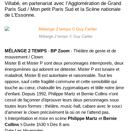
Villabé, en partenariat avec l’Agglomération de Grand
Paris Sud / Mon petit Paris Sud et la Scène nationale
de L’Essonne.
Mélange 2 temps © Guy Carlier
MÉLANGE 2 TEMPS
-
BP Zoom
- Théâtre de geste et de
mouvement / Clown
Mister B et Mister P sont deux personnages intemporels, deux
énergumènes qui adorent se détester. Mister P est lunaire et
maladroit, Mister B est autoritaire et raisonnable. Tout les
oppose, sauf cette fragilité commune et cette sensibilité qui
touche au cœur, chatouille les zygomatiques et titille notre âme
d’enfant. Depuis 1992, Philippe Martz et Bernie Collins n'ont
cessé de façonner d’éprouver leurs deux personnages sous
toutes leurs formes : théâtre, music-hall, cabare avec le souci
d'amener le clown précisément là où on ne l'attend pas.
Interprétation et mise en scène
Philippe Martz
et
Bernie
S
Collins
Durée 1h30
Dès 8 ans
S
S
Date Les Hivernales