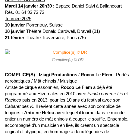
Mardi 14 janvier 20h30
: Espace Daniel Salvi à Ballancourt –
Rés. 01 64 93 73 73
Tournée 2025
10 janvier
Porrentruy, Suisse
18 janvier
Théâtre Donald Cardwell, Draveil (91)
21 février
Théâtre Traversière, Paris (75)
Complice(s) © DR
COMPLICE(S)
-
Iziagi Productions / Rocco Le Flem
-Portés
acrobatiques / Mât chinois / Musique
Artiste de cirque essonnien,
Rocco Le Flem
a déjà été
programmé aux Hivernales en 2010 avec
Fando comme Lis
et
Racines
puis en 2013, pour les 10 ans du festival avec son
Cabaret des K
. Il revient cette année avec son complice de
toujours :
Antoine Helou
avec lequel il tourne dans le monde
entier un numéro de mât chinois à couper le souffle. Ensemble,
accompagné d’un musicien en live, ils créent un spectacle
original et atypique, en hommage à deux légendes de