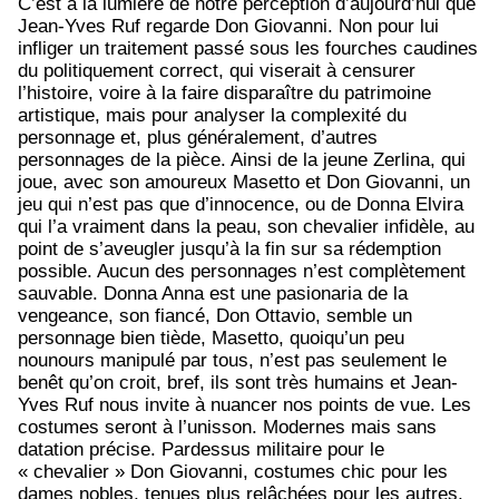
C’est à la lumière de notre perception d’aujourd’hui que
Jean-Yves Ruf regarde Don Giovanni. Non pour lui
infliger un traitement passé sous les fourches caudines
du politiquement correct, qui viserait à censurer
l’histoire, voire à la faire disparaître du patrimoine
artistique, mais pour analyser la complexité du
personnage et, plus généralement, d’autres
personnages de la pièce. Ainsi de la jeune Zerlina, qui
joue, avec son amoureux Masetto et Don Giovanni, un
jeu qui n’est pas que d’innocence, ou de Donna Elvira
qui l’a vraiment dans la peau, son chevalier infidèle, au
point de s’aveugler jusqu’à la fin sur sa rédemption
possible. Aucun des personnages n’est complètement
sauvable. Donna Anna est une pasionaria de la
vengeance, son fiancé, Don Ottavio, semble un
personnage bien tiède, Masetto, quoiqu’un peu
nounours manipulé par tous, n’est pas seulement le
benêt qu’on croit, bref, ils sont très humains et Jean-
Yves Ruf nous invite à nuancer nos points de vue. Les
costumes seront à l’unisson. Modernes mais sans
datation précise. Pardessus militaire pour le
« chevalier » Don Giovanni, costumes chic pour les
dames nobles, tenues plus relâchées pour les autres,