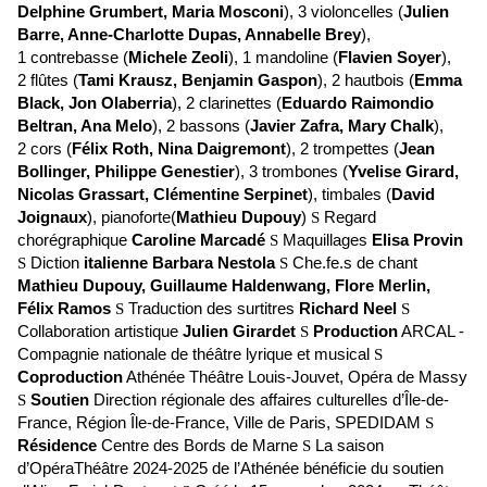
Delphine Grumbert, Maria Mosconi
), 3 violoncelles (
Julien
Barre, Anne-Charlotte Dupas, Annabelle Brey
),
1 contrebasse (
Michele Zeoli
), 1 mandoline (
Flavien Soyer
),
2 flûtes (
Tami Krausz, Benjamin Gaspon
), 2 hautbois (
Emma
Black, Jon Olaberria
), 2 clarinettes (
Eduardo Raimondio
Beltran, Ana Melo
), 2 bassons (
Javier Zafra, Mary Chalk
),
2 cors (
Félix Roth, Nina Daigremont
), 2 trompettes (
Jean
Bollinger, Philippe Genestier
), 3 trombones (
Yvelise Girard,
Nicolas Grassart, Clémentine Serpinet
), timbales (
David
Joignaux
), pianoforte(
Mathieu Dupouy
)
Regard
S
chorégraphique
Caroline Marcadé
Maquillages
Elisa Provin
S
Diction
italienne Barbara Nestola
Che.fe.s de chant
S
S
Mathieu Dupouy, Guillaume Haldenwang, Flore Merlin,
Félix Ramos
Traduction des surtitres
Richard Neel
S
S
Collaboration artistique
Julien Girardet
Production
ARCAL -
S
Compagnie nationale de théâtre lyrique et musical
S
Coproduction
Athénée Théâtre Louis-Jouvet, Opéra de Massy
Soutien
Direction régionale des affaires culturelles d’Île-de-
S
France, Région Île-de-France, Ville de Paris, SPEDIDAM
S
Résidence
Centre des Bords de Marne
La saison
S
d’OpéraThéâtre 2024-2025 de l’Athénée bénéficie du soutien