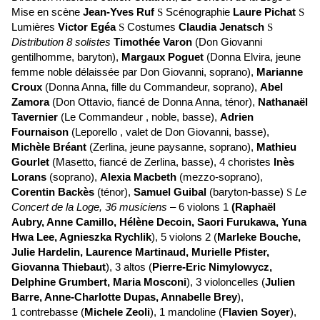
Mise en scène
Jean-Yves Ruf
Scénographie
Laure Pichat
S
S
Lumières
Victor Egéa
Costumes
Claudia Jenatsch
S
S
Distribution 8 solistes
Timothée Varon
(Don Giovanni
gentilhomme, baryton),
Margaux Poguet
(Donna Elvira, jeune
femme noble délaissée par Don Giovanni, soprano),
Marianne
Croux
(Donna Anna, fille du Commandeur, soprano),
Abel
Zamora
(Don Ottavio, fiancé de Donna Anna, ténor),
Nathanaël
Tavernier
(Le Commandeur , noble, basse),
Adrien
Fournaison
(Leporello , valet de Don Giovanni, basse),
Michèle Bréant
(Zerlina, jeune paysanne, soprano),
Mathieu
Gourlet
(Masetto, fiancé de Zerlina, basse), 4 choristes
Inès
Lorans
(soprano),
Alexia Macbeth
(mezzo-soprano),
Corentin Backès
(ténor),
Samuel Guibal
(baryton-basse)
Le
S
Concert de la Loge, 36 musiciens
– 6 violons 1
(Raphaël
Aubry, Anne Camillo, Hélène Decoin, Saori Furukawa, Yuna
Hwa Lee, Agnieszka Rychlik
), 5 violons 2 (
Marleke Bouche,
Julie Hardelin, Laurence Martinaud, Murielle Pfister,
Giovanna Thiebaut
), 3 altos (
Pierre-Eric Nimylowycz,
Delphine Grumbert, Maria Mosconi
), 3 violoncelles (
Julien
Barre, Anne-Charlotte Dupas, Annabelle Brey
),
1 contrebasse (
Michele Zeoli
), 1 mandoline (
Flavien Soyer
),