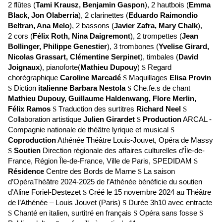
2 flûtes (
Tami Krausz, Benjamin Gaspon
), 2 hautbois (
Emma
Black, Jon Olaberria
), 2 clarinettes (
Eduardo Raimondio
Beltran, Ana Melo
), 2 bassons (
Javier Zafra, Mary Chalk
),
2 cors (
Félix Roth, Nina Daigremont
), 2 trompettes (
Jean
Bollinger, Philippe Genestier
), 3 trombones (
Yvelise Girard,
Nicolas Grassart, Clémentine Serpinet
), timbales (
David
Joignaux
), pianoforte(
Mathieu Dupouy
)
Regard
S
chorégraphique
Caroline Marcadé
Maquillages
Elisa Provin
S
Diction
italienne Barbara Nestola
Che.fe.s de chant
S
S
Mathieu Dupouy, Guillaume Haldenwang, Flore Merlin,
Félix Ramos
Traduction des surtitres
Richard Neel
S
S
Collaboration artistique
Julien Girardet
Production
ARCAL -
S
Compagnie nationale de théâtre lyrique et musical
S
Coproduction
Athénée Théâtre Louis-Jouvet, Opéra de Massy
Soutien
Direction régionale des affaires culturelles d’Île-de-
S
France, Région Île-de-France, Ville de Paris, SPEDIDAM
S
Résidence
Centre des Bords de Marne
La saison
S
d’OpéraThéâtre 2024-2025 de l’Athénée bénéficie du soutien
d’Aline Foriel-Destezet
Créé le 15 novembre 2024 au Théâtre
S
de l’Athénée – Louis Jouvet (Paris)
Durée 3h10 avec entracte
S
Chanté en italien, surtitré en français
Opéra sans fosse
S
S
S