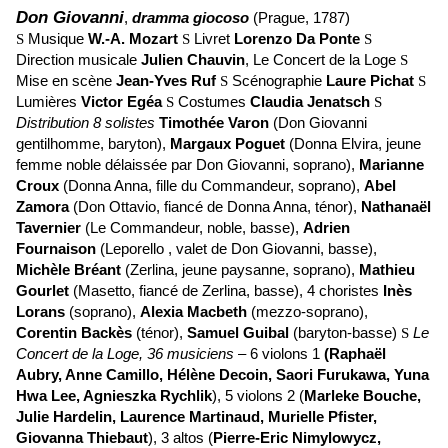
Don Giovanni
,
dramma giocoso
(Prague, 1787)
Musique
W.-A. Mozart
Livret
Lorenzo Da Ponte
S
S
S
Direction musicale
Julien Chauvin
, Le Concert de la Loge
S
Mise en scène
Jean-Yves Ruf
Scénographie
Laure Pichat
S
S
Lumières
Victor Egéa
Costumes
Claudia Jenatsch
S
S
Distribution 8 solistes
Timothée Varon
(Don Giovanni
gentilhomme, baryton),
Margaux Poguet
(Donna Elvira, jeune
femme noble délaissée par Don Giovanni, soprano),
Marianne
Croux
(Donna Anna, fille du Commandeur, soprano),
Abel
Zamora
(Don Ottavio, fiancé de Donna Anna, ténor),
Nathanaël
Tavernier
(Le Commandeur, noble, basse),
Adrien
Fournaison
(Leporello , valet de Don Giovanni, basse),
Michèle Bréant
(Zerlina, jeune paysanne, soprano),
Mathieu
Gourlet
(Masetto, fiancé de Zerlina, basse), 4 choristes
Inès
Lorans
(soprano),
Alexia Macbeth
(mezzo-soprano),
Corentin Backès
(ténor),
Samuel Guibal
(baryton-basse)
Le
S
Concert de la Loge, 36 musiciens
– 6 violons 1
(Raphaël
Aubry, Anne Camillo, Hélène Decoin, Saori Furukawa, Yuna
Hwa Lee, Agnieszka Rychlik
), 5 violons 2 (
Marleke Bouche,
Julie Hardelin, Laurence Martinaud, Murielle Pfister,
Giovanna Thiebaut
), 3 altos (
Pierre-Eric Nimylowycz,