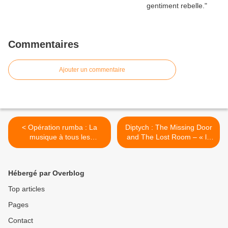
Commentaires
Ajouter un commentaire
< Opération rumba : La
Diptych : The Missing Door
musique à tous les
and The Lost Room – « la
chapitres
croisière s’amuse » façon
Tim Burton ou David
Lynch… Accrochez- vous,
Hébergé par Overblog
on décolle ! >
Top articles
Pages
Contact