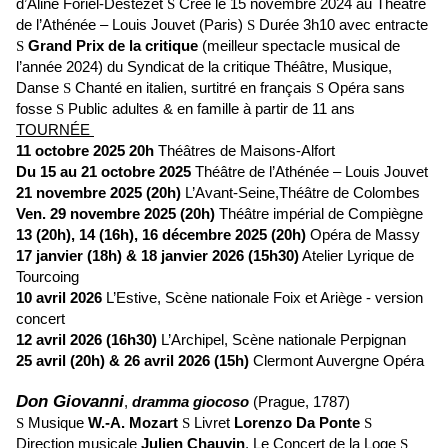
d’Aline Foriel-Destezet
Créé le 15 novembre 2024 au Théâtre
S
de l’Athénée – Louis Jouvet (Paris)
Durée 3h10 avec entracte
S
Grand Prix de la critique
(meilleur spectacle musical de
S
l’année 2024) du Syndicat de la critique Théâtre, Musique,
Danse
Chanté en italien, surtitré en français
Opéra sans
S
S
fosse
Public adultes & en famille à partir de 11 ans
S
TOURNÉE
11 octobre 2025 20h
Théâtres de Maisons-Alfort
Du 15 au 21 octobre 2025
Théâtre de l’Athénée – Louis Jouvet
21 novembre 2025 (20h)
L’Avant-Seine,Théâtre de Colombes
Ven. 29 novembre 2025 (20h)
Théâtre impérial de Compiègne
13 (20h), 14 (16h), 16 décembre 2025 (20h)
Opéra de Massy
17 janvier (18h) & 18 janvier 2026 (15h30)
Atelier Lyrique de
Tourcoing
10 avril 2026
L’Estive, Scène nationale Foix et Ariège - version
concert
12 avril 2026 (16h30)
L’Archipel, Scène nationale Perpignan
25 avril (20h) & 26 avril 2026 (15h)
Clermont Auvergne Opéra
Don Giovanni
,
dramma giocoso
(Prague, 1787)
Musique
W.-A. Mozart
Livret
Lorenzo Da Ponte
S
S
S
Direction musicale
Julien Chauvin
, Le Concert de la Loge
S