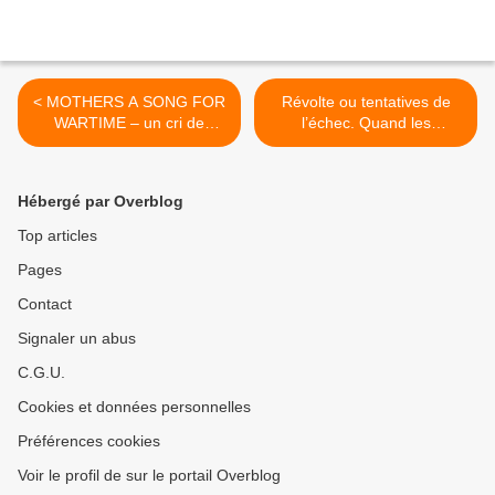
< MOTHERS A SONG FOR
Révolte ou tentatives de
WARTIME – un cri de
l’échec. Quand les
désespoir et de colère sans
performances funambules
filtre qui nous prend au
traduisent la difficulté d’être.
cœur.
>
Hébergé par Overblog
Top articles
Pages
Contact
Signaler un abus
C.G.U.
Cookies et données personnelles
Préférences cookies
Voir le profil de sur le portail Overblog