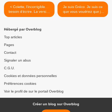
< Colette, l’incorrigible…
Je suis Gréco. Je suis ce
besoin d’écrire. La version
que vous voudriez que je
soft d’une femme
sois et en même temps
scandaleuse.
mille autres. >
Hébergé par Overblog
Top articles
Pages
Contact
Signaler un abus
C.G.U.
Cookies et données personnelles
Préférences cookies
Voir le profil de sur le portail Overblog
Créer un blog sur Overblog