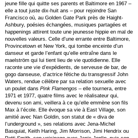
jeune fille qui quitte ses parents et Baltimore en 1967 –
elle a tout juste dix-huit ans – pour rejoindre San
Francisco où, au Golden Gate Park près de Haight-
Ashbury, poésies échangées, musiques partagées et
happenings attirent toute une jeunesse hippie en mal de
nouvelles valeurs. Celle d’une errante entre Baltimore,
Provincetown et New York, qui tombe enceinte d’un
danseur et garde l’enfant qu’elle entraîne dans le
maelström qui lui tient lieu de vie quotidienne. Elle
raconte une vie d’expédients, de serveuse de bar, de
gogo danseuse, d’actrice fétiche du transgressif John
Waters, rendue célèbre par sa relation sexuelle avec
un poulet dans
Pink Flamengos
– elle tournera, entre
1971 et 1977, quatre films avec le réalisateur qui,
devenu son ami, veillera à ce qu’elle emmène son fils
Max à l’école. Elle évoque sa vie à East Village, son
amitié avec Nan Goldin, son statut de « diva de
l’underground », ses relations avec Jena-Michel
Basquiat, Keith Haring, Jim Morrison, Jimi Hendrix ou