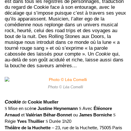
est dans tous les registres de personnages, traduction
du regard de Cookie face à son entourage, avec le
décalage qui s’impose puisque c’est à travers ses yeux
qu’ils apparaissent. Musicien, l’alter ego de la
comédienne nous replonge dans un univers musical
rock, heurté, celui des road trips et des voyages au
bout de la nuit. Des Rolling Stones aux Doors, la
musique nous introduit dans ce monde où la lune « a
tourné rouge sang » et où s’exprime « la parole
cabossée des laissés pour compte ». Un
Cookie
qui,
au-delà de son goût acidulé et riche, laisse aussi dans
la bouche des saveurs amères…
Photo © Léa Comelli
Cookie
de
Cookie Mueller
Mise en scèn
e Justine Heynemann
Avec
Éléonore
S
S
Arnaud
et
Valérian Béhar-Bonnet
ou
James Borniche
S
Régie
Yves Thuillier
Durée 1h20
S
Théâtre de la Huchette
– 23, rue de la Huchette, 75005 Paris