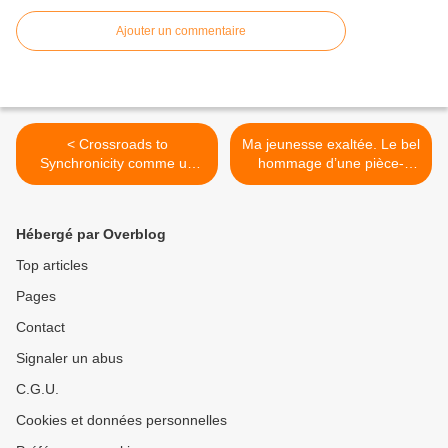
Ajouter un commentaire
< Crossroads to
Ma jeunesse exaltée. Le bel
Synchronicity comme un
hommage d’une pièce-
long rêve tranquille –
fleuve à la poésie et au
maitrise et plénitude
théâtre. >
Hébergé par Overblog
Top articles
Pages
Contact
Signaler un abus
C.G.U.
Cookies et données personnelles