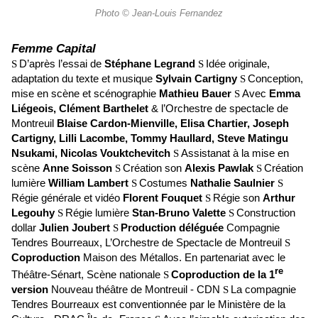
Photo © Jean-Louis Fernandez
Femme Capital
D’après l’essai de
Stéphane Legrand
Idée originale,
S
S
adaptation du texte et musique
Sylvain Cartigny
Conception,
S
mise en scène et scénographie
Mathieu Bauer
Avec
Emma
S
Liégeois, Clément Barthelet
& l’Orchestre de spectacle de
Montreuil
Blaise Cardon-Mienville, Elisa Chartier, Joseph
Cartigny, Lilli Lacombe, Tommy Haullard, Steve Matingu
Nsukami, Nicolas Vouktchevitch
Assistanat à la mise en
S
scène
Anne Soisson
Création son
Alexis Pawlak
Création
S
S
lumière
William Lambert
Costumes
Nathalie Saulnier
S
S
Régie générale et vidéo
Florent Fouquet
Régie son
Arthur
S
Legouhy
Régie lumière
Stan-Bruno Valette
Construction
S
S
dollar
Julien Joubert
Production déléguée
Compagnie
S
Tendres Bourreaux, L’Orchestre de Spectacle de Montreuil
S
Coproduction
Maison des Métallos. En partenariat avec le
re
Théâtre-Sénart, Scène nationale
Coproduction de la 1
S
version
Nouveau théâtre de Montreuil - CDN
La compagnie
S
Tendres Bourreaux est conventionnée par le Ministère de la