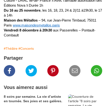
Culture - DRAC Île-de- France
Avec l’aimable autorisation des
S
Éditions Nova
Durée 1h
S
Du 16 au 25 novembre
, les 16, 18, 23, 24 & 2(/11 à19h30, le 17
à 14h
Maison des Métallos
– 94, rue Jean-Pierre Timbaud, 75011
Paris
www.maisondesmetallos.paris
Vendredi 8 décembre à 20h30
aux Passerelles – Pontault-
Combault
#Théâtre
#Concerts
Partager
Vous aimerez aussi
8 soirs par semaine. La vie d’artiste
en tournée. Ses joies et ses galères.