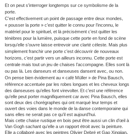
Et on peut s’interroger longtemps sur ce symbolisme de la
porte.
C’est effectivement
un point de passage
entre deux mondes,
« pousser la porte » c’est quitter le connu pour l’inconnu, le
matériel pour le spirituel, et là précisément c’est quitter les
ténèbres pour la lumière, puisque cette porte en fond de scène
lorsqu’elle s’ouvre laisse entrevoir une clarté céleste. Mais plus
simplement franchir une porte c’est découvrir de nouveaux
horizons, c’est partir vers un ailleurs inconnu. Cette porte est
centrale mais tout un jeu de chaises l’accompagne. Elles sont là
ou pas là. Les danseurs et danseuses dansent avec, ou non.
On pense bien évidement au « café Müller » de Pina Bausch,
référence accentuée
par les robes longues et les cheveux longs
des danseuses qu’elles font virevolter. Et c’est une référence
qu’elle peut porter magnifiquement car avec Pina Bausch, elles
sont deux des chorégraphes qui ont marqué leur temps et
ouvert des voies dans le monde de la danse contemporaine qui
sans elles ne serait pas ce qu’il est aujourd’hui.
Mais cette chaise rustique en bois
peut être aussi un clin d’œil à
Van Gogh sachant qu’elle a un rapport étroit avec la peinture.
Elle a collaboré avec les peintres
Olivier Debré
et
Gao Xingjian
.