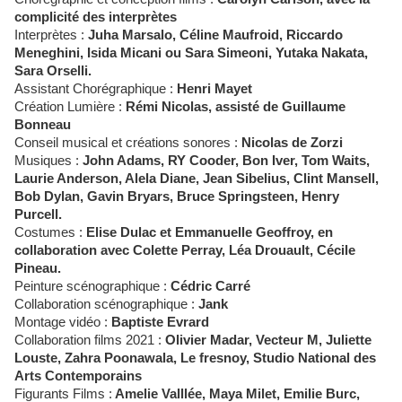
complicité des interprètes
Interprètes :
Juha Marsalo, Céline Maufroid, Riccardo
Meneghini, Isida Micani ou Sara Simeoni, Yutaka Nakata,
Sara Orselli.
Assistant Chorégraphique :
Henri Mayet
Création Lumière :
Rémi Nicolas, assisté de Guillaume
Bonneau
Conseil musical et créations sonores :
Nicolas de Zorzi
Musiques :
John Adams, RY Cooder, Bon Iver, Tom Waits,
Laurie Anderson, Alela Diane, Jean Sibelius, Clint Mansell,
Bob Dylan, Gavin Bryars, Bruce Springsteen, Henry
Purcell.
Costumes :
Elise Dulac et Emmanuelle Geoffroy, en
collaboration avec Colette Perray, Léa Drouault, Cécile
Pineau.
Peinture scénographique :
Cédric Carré
Collaboration scénographique :
Jank
Montage vidéo :
Baptiste Evrard
Collaboration films 2021 :
Olivier Madar, Vecteur M, Juliette
Louste, Zahra Poonawala, Le fresnoy, Studio National des
Arts Contemporains
Figurants Films :
Amelie Valllée, Maya Milet, Emilie Burc,