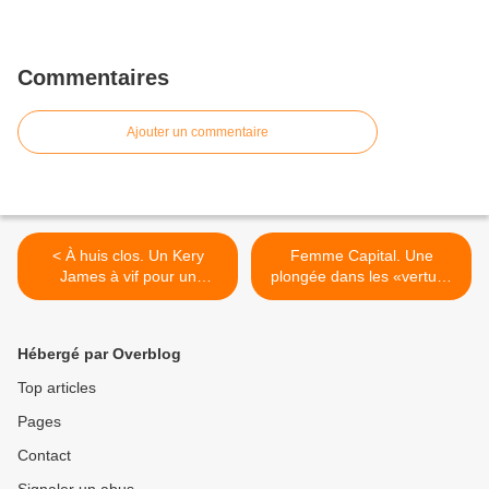
Commentaires
Ajouter un commentaire
< À huis clos. Un Kery
Femme Capital. Une
James à vif pour un
plongée dans les «vertus»
dialogue percutant et
super-libérales du culte de
sensible.
l’Ego >
Hébergé par Overblog
Top articles
Pages
Contact